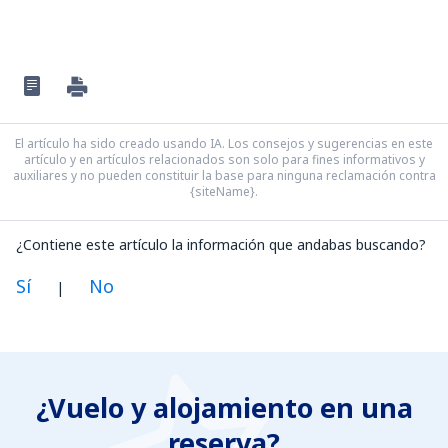
El artículo ha sido creado usando IA. Los consejos y sugerencias en este
artículo y en artículos relacionados son solo para fines informativos y
auxiliares y no pueden constituir la base para ninguna reclamación contra
{siteName}.
¿Contiene este artículo la información que andabas buscando?
Sí
No
|
En mi opinión, este artículo:
Es confuso
¿Vuelo y alojamiento en una
Contiene información incorrecta
reserva?
No profundiza en el tema