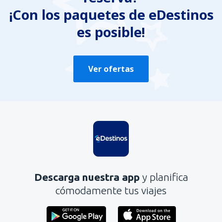
Es demasiado largo
¡Con los paquetes de eDestinos
es posible!
Enviar
Ver ofertas
Descarga nuestra app
y planifica
cómodamente tus viajes