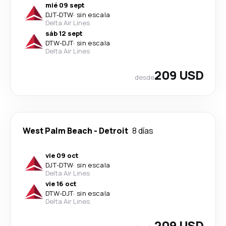
mié 09 sept
DJT
-
DTW
·
sin escala
Delta Air Lines
sáb 12 sept
DTW
-
DJT
·
sin escala
Delta Air Lines
209 USD
desde
West Palm Beach
-
Detroit
8 días
vie 09 oct
DJT
-
DTW
·
sin escala
Delta Air Lines
vie 16 oct
DTW
-
DJT
·
sin escala
Delta Air Lines
209 USD