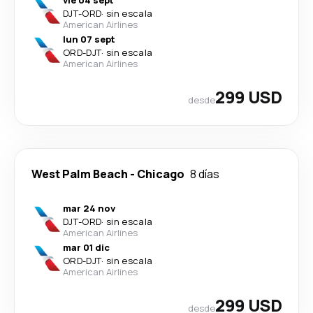
vie 04 sept
DJT
-
ORD
·
sin escala
American Airlines
lun 07 sept
ORD
-
DJT
·
sin escala
American Airlines
299 USD
desde
West Palm Beach
-
Chicago
8 días
mar 24 nov
DJT
-
ORD
·
sin escala
American Airlines
mar 01 dic
ORD
-
DJT
·
sin escala
American Airlines
299 USD
desde