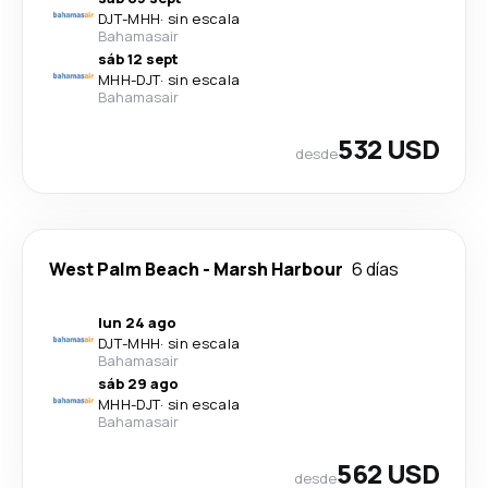
DJT
-
MHH
·
sin escala
Bahamasair
sáb 12 sept
MHH
-
DJT
·
sin escala
Bahamasair
532 USD
desde
West Palm Beach
-
Marsh Harbour
6 días
lun 24 ago
DJT
-
MHH
·
sin escala
Bahamasair
sáb 29 ago
MHH
-
DJT
·
sin escala
Bahamasair
562 USD
desde