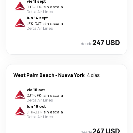
vie 11 sept
DJT
-
JFK
·
sin escala
Delta Air Lines
lun 14 sept
JFK
-
DJT
·
sin escala
Delta Air Lines
247 USD
desde
West Palm Beach
-
Nueva York
4 días
vie 16 oct
DJT
-
JFK
·
sin escala
Delta Air Lines
lun 19 oct
JFK
-
DJT
·
sin escala
Delta Air Lines
247 USD
desde