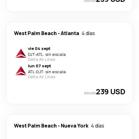
desde
West Palm Beach
-
Atlanta
4 días
vie 04 sept
DJT
-
ATL
·
sin escala
Delta Air Lines
lun 07 sept
ATL
-
DJT
·
sin escala
Delta Air Lines
239 USD
desde
West Palm Beach
-
Nueva York
4 días