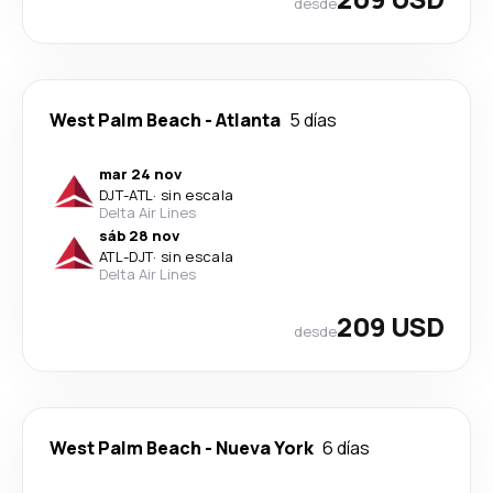
desde
West Palm Beach
-
Atlanta
5 días
mar 24 nov
DJT
-
ATL
·
sin escala
Delta Air Lines
sáb 28 nov
ATL
-
DJT
·
sin escala
Delta Air Lines
209 USD
desde
West Palm Beach
-
Nueva York
6 días