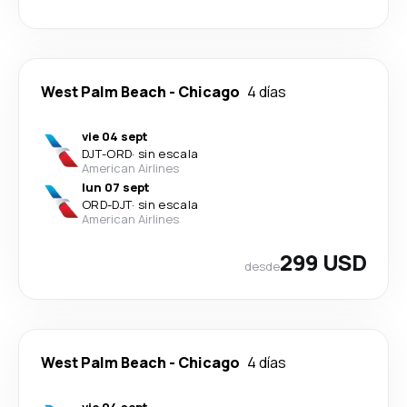
West Palm Beach
-
Chicago
4 días
vie 04 sept
DJT
-
ORD
·
sin escala
American Airlines
lun 07 sept
ORD
-
DJT
·
sin escala
American Airlines
299 USD
desde
West Palm Beach
-
Chicago
4 días