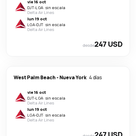
vie 16 oct
DJT
-
LGA
·
sin escala
Delta Air Lines
lun 19 oct
LGA
-
DJT
·
sin escala
Delta Air Lines
247 USD
desde
West Palm Beach
-
Nueva York
4 días
vie 16 oct
DJT
-
LGA
·
sin escala
Delta Air Lines
lun 19 oct
LGA
-
DJT
·
sin escala
Delta Air Lines
247 USD
desde