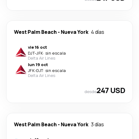
West Palm Beach
-
Nueva York
4 días
vie 16 oct
DJT
-
JFK
·
sin escala
Delta Air Lines
lun 19 oct
JFK
-
DJT
·
sin escala
Delta Air Lines
247 USD
desde
West Palm Beach
-
Nueva York
3 días