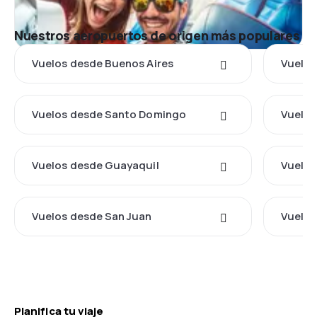
Nuestros aeropuertos de origen más populares
Vuelos desde Buenos Aires
Vuelos
Vuelos desde Santo Domingo
Vuelos
Vuelos desde Guayaquil
Vuelos
Vuelos desde San Juan
Vuelos
Planifica tu viaje