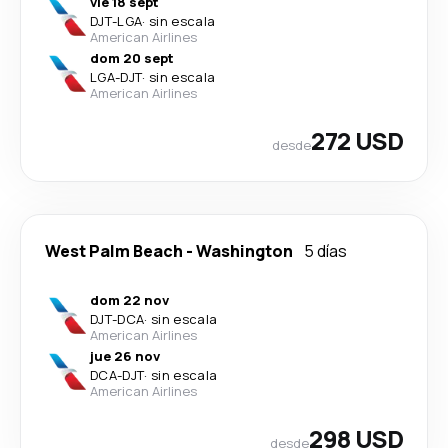
vie 18 sept
DJT
-
LGA
·
sin escala
American Airlines
dom 20 sept
LGA
-
DJT
·
sin escala
American Airlines
272 USD
desde
West Palm Beach
-
Washington
5 días
dom 22 nov
DJT
-
DCA
·
sin escala
American Airlines
jue 26 nov
DCA
-
DJT
·
sin escala
American Airlines
298 USD
desde