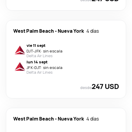
West Palm Beach
-
Nueva York
4 días
vie 11 sept
DJT
-
JFK
·
sin escala
Delta Air Lines
lun 14 sept
JFK
-
DJT
·
sin escala
Delta Air Lines
247 USD
desde
West Palm Beach
-
Nueva York
4 días