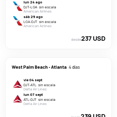
lun 24 ago
DJT
-
LGA
·
sin escala
American Airlines
sáb 29 ago
LGA
-
DJT
·
sin escala
American Airlines
237 USD
desde
West Palm Beach
-
Atlanta
4 días
vie 04 sept
DJT
-
ATL
·
sin escala
Delta Air Lines
lun 07 sept
ATL
-
DJT
·
sin escala
Delta Air Lines
239 USD