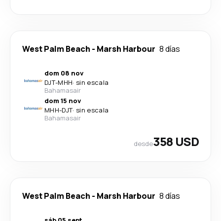
West Palm Beach
-
Marsh Harbour
8 días
dom 08 nov
DJT
-
MHH
·
sin escala
Bahamasair
dom 15 nov
MHH
-
DJT
·
sin escala
Bahamasair
358 USD
desde
West Palm Beach
-
Marsh Harbour
8 días
sáb 05 sept