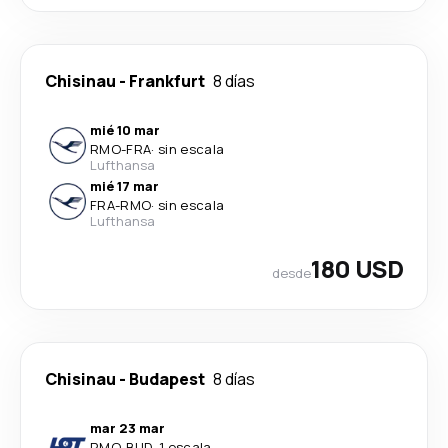
Chisinau
-
Frankfurt
8 días
mié 10 mar
RMO
-
FRA
·
sin escala
Lufthansa
mié 17 mar
FRA
-
RMO
·
sin escala
Lufthansa
180 USD
desde
Chisinau
-
Budapest
8 días
mar 23 mar
RMO
-
BUD
·
1 escala