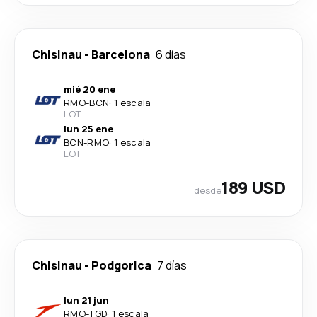
Chisinau
-
Barcelona
6 días
mié 20 ene
RMO
-
BCN
·
1 escala
LOT
lun 25 ene
BCN
-
RMO
·
1 escala
LOT
189 USD
desde
Chisinau
-
Podgorica
7 días
lun 21 jun
RMO
-
TGD
·
1 escala