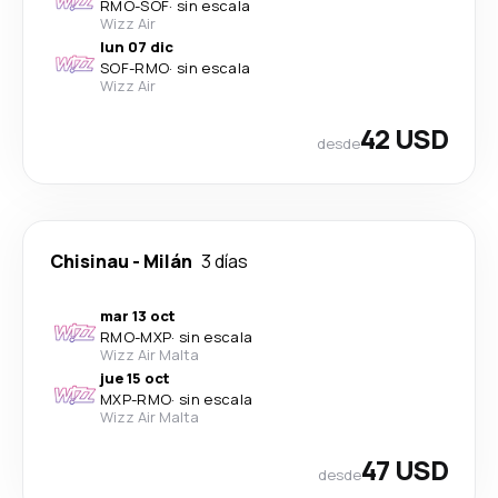
RMO
-
SOF
·
sin escala
Wizz Air
lun 07 dic
SOF
-
RMO
·
sin escala
Wizz Air
42 USD
desde
Chisinau
-
Milán
3 días
mar 13 oct
RMO
-
MXP
·
sin escala
Wizz Air Malta
jue 15 oct
MXP
-
RMO
·
sin escala
Wizz Air Malta
47 USD
desde