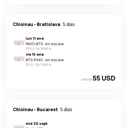
Chisinau
-
Bratislava
5 días
lun 11 ene
RMO
-
BTS
·
sin escala
Wizz Air Malta
vie 15 ene
BTS
-
RMO
·
sin escala
Wizz Air Malta
55 USD
desde
Chisinau
-
Bucarest
5 días
mié 30 sept