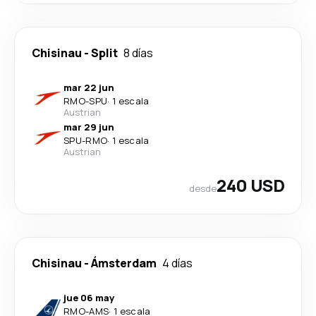
Chisinau
-
Split
8 días
mar 22 jun
RMO
-
SPU
·
1 escala
Austrian
mar 29 jun
SPU
-
RMO
·
1 escala
Austrian
240 USD
desde
Chisinau
-
Ámsterdam
4 días
jue 06 may
RMO
-
AMS
·
1 escala