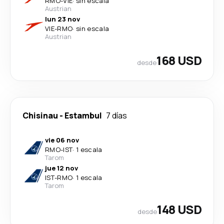
RMO
-
VIE
·
sin escala
Austrian
lun 23 nov
VIE
-
RMO
·
sin escala
Austrian
168 USD
desde
Chisinau
-
Estambul
7 días
vie 06 nov
RMO
-
IST
·
1 escala
Tarom
jue 12 nov
IST
-
RMO
·
1 escala
Tarom
148 USD
desde