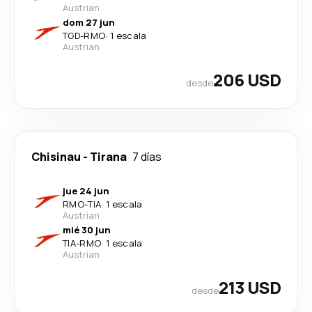
Austrian
dom 27 jun
TGD
-
RMO
·
1 escala
Austrian
206 USD
desde
Chisinau
-
Tirana
7 días
jue 24 jun
RMO
-
TIA
·
1 escala
Austrian
mié 30 jun
TIA
-
RMO
·
1 escala
Austrian
213 USD
desde