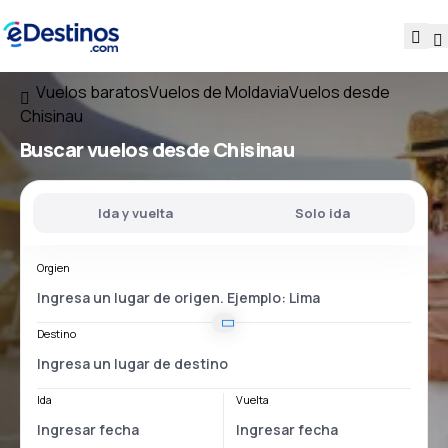
Vuelos baratos
Vuelos de Moldavia
Vuelos desde
Chisinau
Buscar vuelos
desde Chisinau
Ida y vuelta
Solo ida
Orgien
Destino
Ida
Vuelta