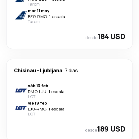
Tarom
mar 11 may
BEG
-
RMO
·
1 escala
Tarom
184 USD
desde
Chisinau
-
Ljubljana
7 días
sáb 13 feb
RMO
-
LJU
·
1 escala
LOT
vie 19 feb
LJU
-
RMO
·
1 escala
LOT
189 USD
desde