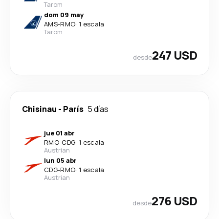
Tarom
dom 09 may
AMS
-
RMO
·
1 escala
Tarom
247 USD
desde
Chisinau
-
París
5 días
jue 01 abr
RMO
-
CDG
·
1 escala
Austrian
lun 05 abr
CDG
-
RMO
·
1 escala
Austrian
276 USD
desde