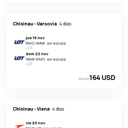
Chisinau
-
Varsovia
4 días
jue 19 nov
RMO
-
WAW
·
sin escala
LOT
dom 22 nov
WAW
-
RMO
·
sin escala
LOT
164 USD
desde
Chisinau
-
Viena
4 días
vie 20 nov