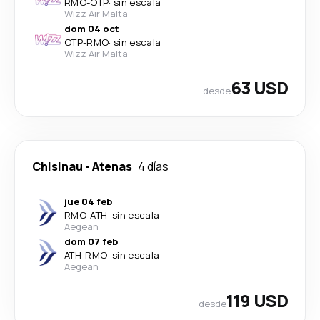
RMO
-
OTP
·
sin escala
Wizz Air Malta
dom 04 oct
OTP
-
RMO
·
sin escala
Wizz Air Malta
63 USD
desde
Chisinau
-
Atenas
4 días
jue 04 feb
RMO
-
ATH
·
sin escala
Aegean
dom 07 feb
ATH
-
RMO
·
sin escala
Aegean
119 USD
desde