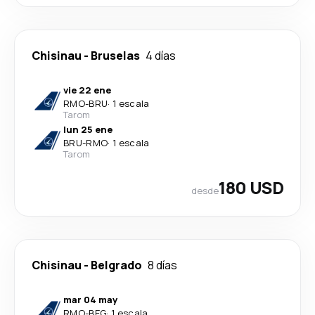
Chisinau
-
Bruselas
4 días
vie 22 ene
RMO
-
BRU
·
1 escala
Tarom
lun 25 ene
BRU
-
RMO
·
1 escala
Tarom
180 USD
desde
Chisinau
-
Belgrado
8 días
mar 04 may
RMO
-
BEG
·
1 escala