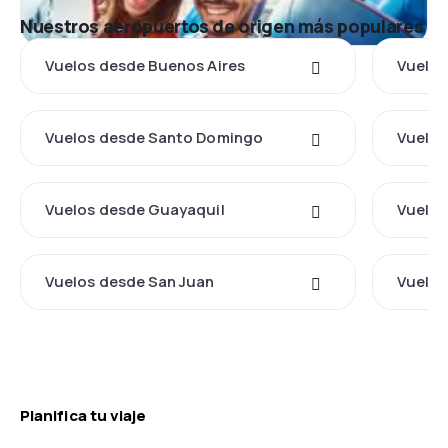
Nuestros aeropuertos de origen más populares
Vuelos desde Buenos Aires
Vuelos
Vuelos desde Santo Domingo
Vuelos
Vuelos desde Guayaquil
Vuelos
Vuelos desde San Juan
Vuelos
Planifica tu viaje