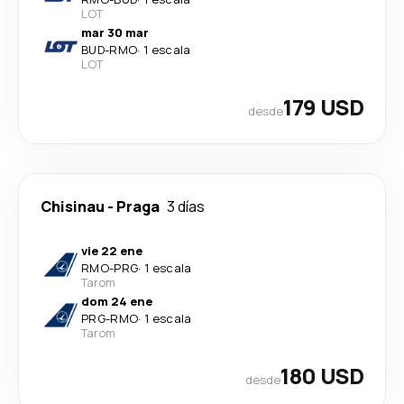
LOT
mar 30 mar
BUD
-
RMO
·
1 escala
LOT
179 USD
desde
Chisinau
-
Praga
3 días
vie 22 ene
RMO
-
PRG
·
1 escala
Tarom
dom 24 ene
PRG
-
RMO
·
1 escala
Tarom
180 USD
desde