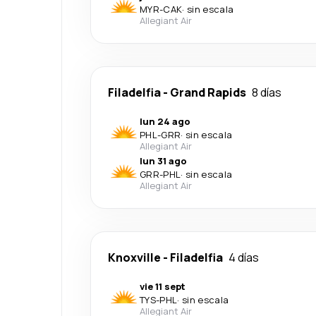
MYR
-
CAK
·
sin escala
Allegiant Air
Filadelfia
-
Grand Rapids
8 días
lun 24 ago
PHL
-
GRR
·
sin escala
Allegiant Air
lun 31 ago
GRR
-
PHL
·
sin escala
Allegiant Air
Knoxville
-
Filadelfia
4 días
vie 11 sept
TYS
-
PHL
·
sin escala
Allegiant Air