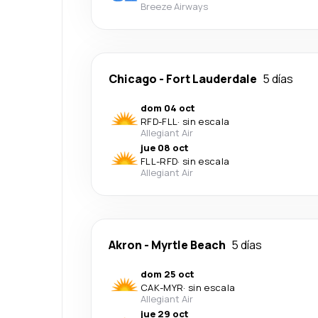
Breeze Airways
Chicago
-
Fort Lauderdale
5 días
dom 04 oct
RFD
-
FLL
·
sin escala
Allegiant Air
jue 08 oct
FLL
-
RFD
·
sin escala
Allegiant Air
Akron
-
Myrtle Beach
5 días
dom 25 oct
CAK
-
MYR
·
sin escala
Allegiant Air
jue 29 oct