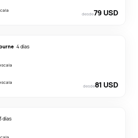
scala
79 USD
desde
ourne
4 días
escala
escala
81 USD
desde
3 días
scala