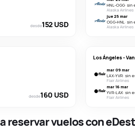
HNL
-
OGG
·
sin 
Alaska Airlines
jue 25 mar
152 USD
OGG
-
HNL
·
sin 
desde
Alaska Airlines
Los Ángeles
-
Van
mar 09 mar
LAX
-
YVR
·
sin 
Flair Airlines
mar 16 mar
160 USD
YVR
-
LAX
·
sin 
desde
Flair Airlines
na reservar vuelos con eDes