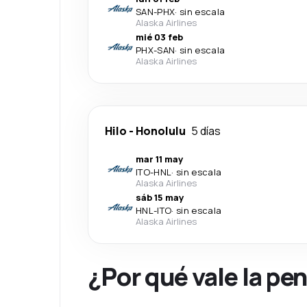
SAN
-
PHX
·
sin escala
Alaska Airlines
mié 03 feb
PHX
-
SAN
·
sin escala
Alaska Airlines
Hilo
-
Honolulu
5 días
mar 11 may
ITO
-
HNL
·
sin escala
Alaska Airlines
sáb 15 may
HNL
-
ITO
·
sin escala
Alaska Airlines
¿Por qué vale la pe