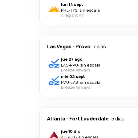
lun 14 sept
PHL
-
TYS
·
sin escala
Allegiant Air
Las Vegas
-
Provo
7 días
jue 27 ago
LAS
-
PVU
·
sin escala
Breeze Airways
mié 02 sept
PVU
-
LAS
·
sin escala
Breeze Airways
Atlanta
-
Fort Lauderdale
5 días
jue 10 dic
ATL
-
FLL
·
sin escala