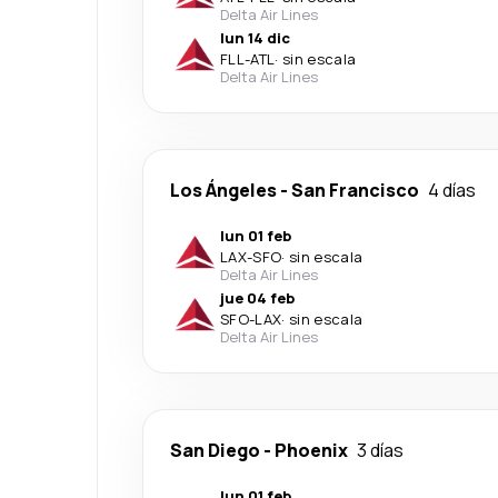
Delta Air Lines
lun 14 dic
FLL
-
ATL
·
sin escala
Delta Air Lines
Los Ángeles
-
San Francisco
4 días
lun 01 feb
LAX
-
SFO
·
sin escala
Delta Air Lines
jue 04 feb
SFO
-
LAX
·
sin escala
Delta Air Lines
San Diego
-
Phoenix
3 días
lun 01 feb