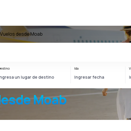
Vuelos desde Moab
estino
Ida
V
desde Moab