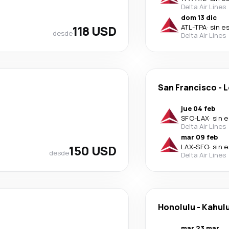
Delta Air Lines
dom 13 dic
118 USD
ATL
-
TPA
·
sin e
desde
Delta Air Lines
San Francisco
-
L
jue 04 feb
SFO
-
LAX
·
sin 
Delta Air Lines
mar 09 feb
150 USD
LAX
-
SFO
·
sin 
desde
Delta Air Lines
Honolulu
-
Kahulu
mar 23 mar