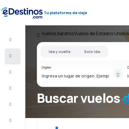
Tu plataforma de viaje
Vuelos baratos
Vuelos de Estados Unidos
Vuelo+Hotel
Ida y vuelta
Solo ida
Vuelos
baratos
Orgien
D
Alojamiento
Ofertas
Buscar vuelos
Completa
el viaje
Inspiración
y consejos