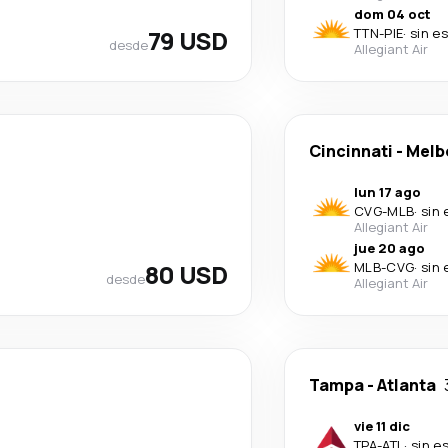
dom 04 oct
79 USD
TTN
-
PIE
·
sin e
desde
Allegiant Air
Cincinnati
-
Melb
lun 17 ago
CVG
-
MLB
·
sin 
Allegiant Air
jue 20 ago
80 USD
MLB
-
CVG
·
sin 
desde
Allegiant Air
Tampa
-
Atlanta
vie 11 dic
TPA
-
ATL
·
sin e