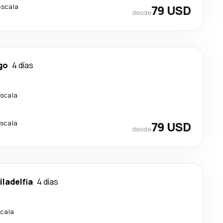
escala
79 USD
desde
go
4 días
escala
escala
79 USD
desde
iladelfia
4 días
scala