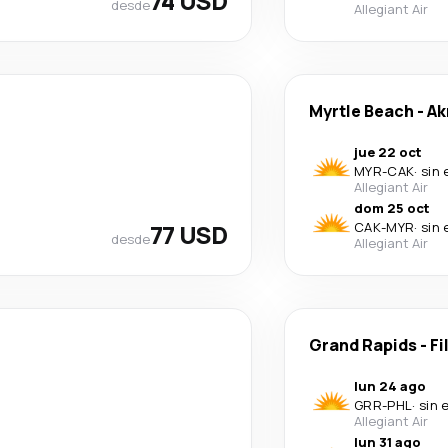
74 USD
desde
Allegiant Air
Myrtle Beach
-
Ak
jue 22 oct
MYR
-
CAK
·
sin 
Allegiant Air
dom 25 oct
77 USD
CAK
-
MYR
·
sin 
desde
Allegiant Air
Grand Rapids
-
Fi
lun 24 ago
GRR
-
PHL
·
sin 
Allegiant Air
lun 31 ago