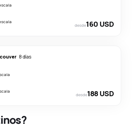
escala
escala
160 USD
desde
couver
8 días
escala
escala
188 USD
desde
tinos?