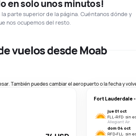
lo en solo unos minutos!
n la parte superior de la página. Cuéntanos dónde y
que nos ocupemos del resto.
 de vuelos desde Moab
esar. También puedes cambiar el aeropuerto o la fecha y volve
Fort Lauderdale
jue 01 oct
FLL
-
RFD
·
sin e
Allegiant Air
dom 04 oct
RFD
-
FLL
·
sin e