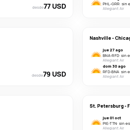
77 USD
PHL
-
GRR
·
sin 
desde
Allegiant Air
Nashville
-
Chica
jue 27 ago
BNA
-
RFD
·
sin 
Allegiant Air
dom 30 ago
79 USD
RFD
-
BNA
·
sin 
desde
Allegiant Air
St. Petersburg
-
F
jue 01 oct
PIE
-
TTN
·
sin e
Allegiant Air