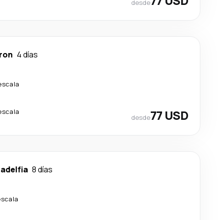
77 USD
desde
ron
4 días
escala
escala
77 USD
desde
ladelfia
8 días
escala