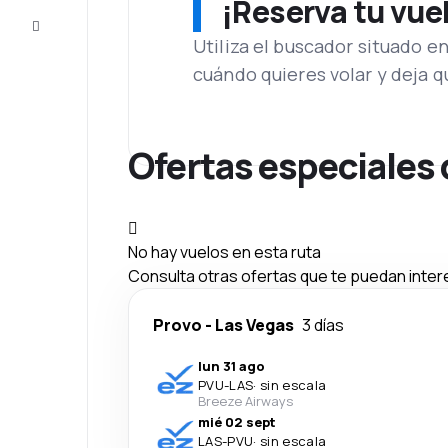
¡Reserva tu vue
Atención
al cliente
Utiliza el buscador situado e
cuándo quieres volar y deja 
Ofertas especiales
No hay vuelos en esta ruta
Consulta otras ofertas que te puedan inter
Provo
-
Las Vegas
3 días
lun 31 ago
PVU
-
LAS
·
sin escala
Breeze Airways
mié 02 sept
LAS
-
PVU
·
sin escala