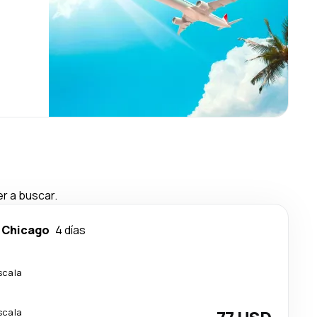
r a buscar.
-
Chicago
4 días
scala
scala