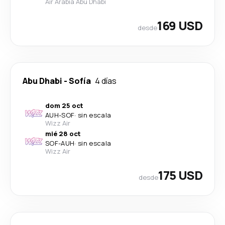
Air Arabia Abu Dhabi
169 USD
desde
Abu Dhabi
-
Sofía
4 días
dom 25 oct
AUH
-
SOF
·
sin escala
Wizz Air
mié 28 oct
SOF
-
AUH
·
sin escala
Wizz Air
175 USD
desde