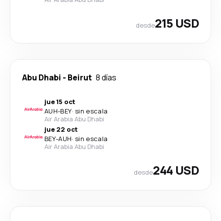
215 USD
desde
Abu Dhabi
-
Beirut
8 días
jue 15 oct
AUH
-
BEY
·
sin escala
Air Arabia Abu Dhabi
jue 22 oct
BEY
-
AUH
·
sin escala
Air Arabia Abu Dhabi
244 USD
desde