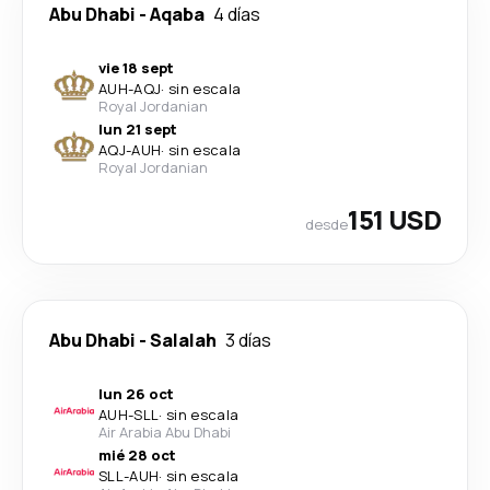
Abu Dhabi
-
Aqaba
4 días
vie 18 sept
AUH
-
AQJ
·
sin escala
Royal Jordanian
lun 21 sept
AQJ
-
AUH
·
sin escala
Royal Jordanian
151 USD
desde
Abu Dhabi
-
Salalah
3 días
lun 26 oct
AUH
-
SLL
·
sin escala
Air Arabia Abu Dhabi
mié 28 oct
SLL
-
AUH
·
sin escala