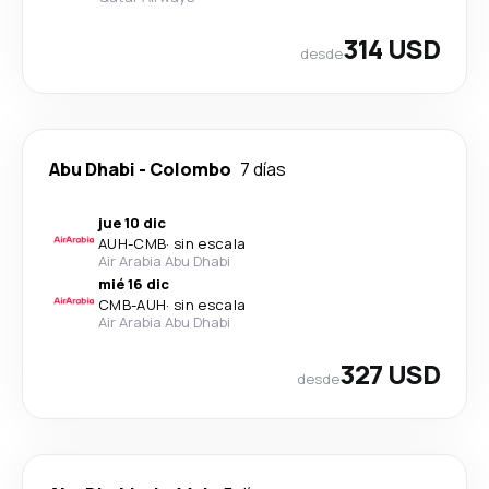
314 USD
desde
Abu Dhabi
-
Colombo
7 días
jue 10 dic
AUH
-
CMB
·
sin escala
Air Arabia Abu Dhabi
mié 16 dic
CMB
-
AUH
·
sin escala
Air Arabia Abu Dhabi
327 USD
desde