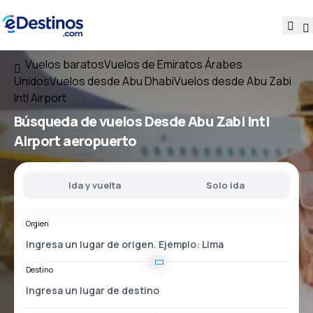
Vuelos baratos
Vuelos de Emiratos Árabes
Unidos
Vuelos desde Abu Dhabi
Vuelos desde Abu Zabi
Intl Airport
Búsqueda de vuelos
Desde
Abu Zabi Intl
Airport
aeropuerto
Ida y vuelta
Solo ida
Orgien
Destino