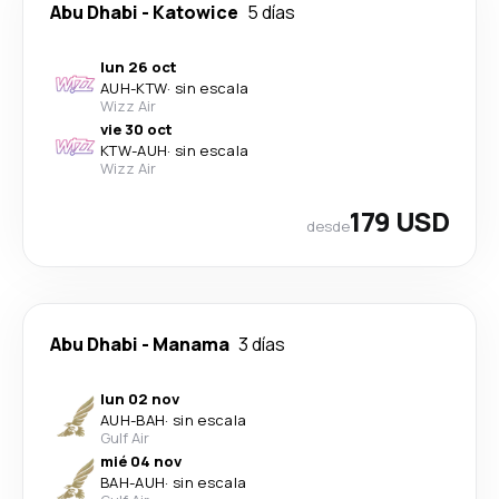
Abu Dhabi
-
Katowice
5 días
lun 26 oct
AUH
-
KTW
·
sin escala
Wizz Air
vie 30 oct
KTW
-
AUH
·
sin escala
Wizz Air
179 USD
desde
Abu Dhabi
-
Manama
3 días
lun 02 nov
AUH
-
BAH
·
sin escala
Gulf Air
mié 04 nov
BAH
-
AUH
·
sin escala