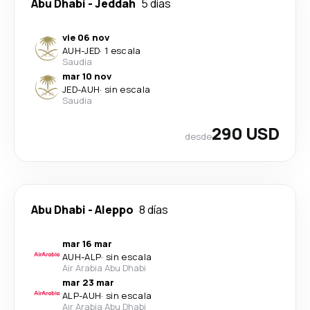
Abu Dhabi
-
Jeddah
5 días
vie 06 nov
AUH
-
JED
·
1 escala
Saudia
mar 10 nov
JED
-
AUH
·
sin escala
Saudia
290 USD
desde
Abu Dhabi
-
Aleppo
8 días
mar 16 mar
AUH
-
ALP
·
sin escala
Air Arabia Abu Dhabi
mar 23 mar
ALP
-
AUH
·
sin escala
Air Arabia Abu Dhabi