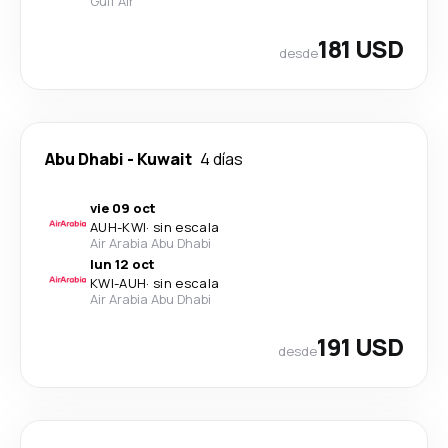
Gulf Air
181 USD
desde
Abu Dhabi
-
Kuwait
4 días
vie 09 oct
AUH
-
KWI
·
sin escala
Air Arabia Abu Dhabi
lun 12 oct
KWI
-
AUH
·
sin escala
Air Arabia Abu Dhabi
191 USD
desde