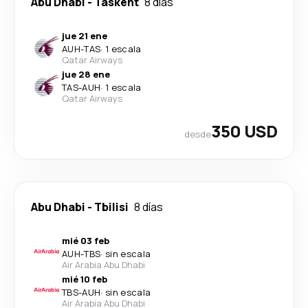
Abu Dhabi
-
Taskent
8 días
jue 21 ene
AUH
-
TAS
·
1 escala
Qatar Airways
jue 28 ene
TAS
-
AUH
·
1 escala
Qatar Airways
350 USD
desde
Abu Dhabi
-
Tbilisi
8 días
mié 03 feb
AUH
-
TBS
·
sin escala
Air Arabia Abu Dhabi
mié 10 feb
TBS
-
AUH
·
sin escala
Air Arabia Abu Dhabi