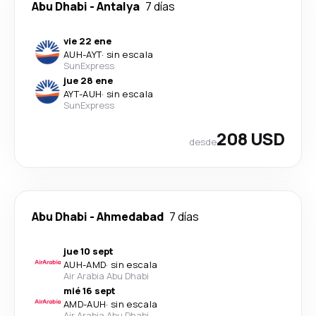
Abu Dhabi
-
Antalya
7 días
vie 22 ene
AUH
-
AYT
·
sin escala
SunExpress
jue 28 ene
AYT
-
AUH
·
sin escala
SunExpress
208 USD
desde
Abu Dhabi
-
Ahmedabad
7 días
jue 10 sept
AUH
-
AMD
·
sin escala
Air Arabia Abu Dhabi
mié 16 sept
AMD
-
AUH
·
sin escala
Air Arabia Abu Dhabi