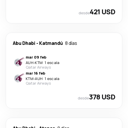
421 USD
desde
Abu Dhabi
-
Katmandú
8 días
mar 09 feb
AUH
-
KTM
·
1 escala
Qatar Airways
mar 16 feb
KTM
-
AUH
·
1 escala
Qatar Airways
378 USD
desde