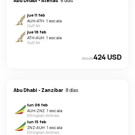
Abu Dhabi
-
Atenas
8 días
jue 11 feb
AUH
-
ATH
·
1 escala
Gulf Air
jue 18 feb
ATH
-
AUH
·
1 escala
Gulf Air
424 USD
desde
Abu Dhabi
-
Zanzíbar
8 días
lun 08 feb
AUH
-
ZNZ
·
1 escala
Ethiopian Airlines
lun 15 feb
ZNZ
-
AUH
·
1 escala
Ethiopian Airlines