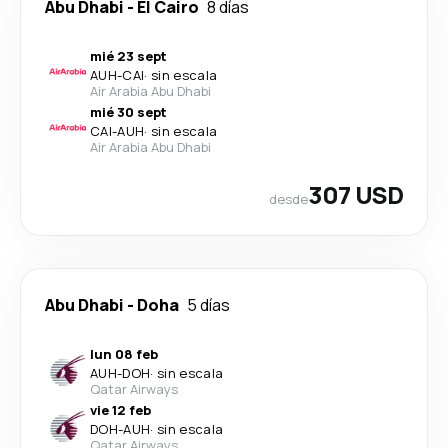
Abu Dhabi
-
El Cairo
8 días
mié 23 sept
AUH
-
CAI
·
sin escala
Air Arabia Abu Dhabi
mié 30 sept
CAI
-
AUH
·
sin escala
Air Arabia Abu Dhabi
307 USD
desde
Abu Dhabi
-
Doha
5 días
lun 08 feb
AUH
-
DOH
·
sin escala
Qatar Airways
vie 12 feb
DOH
-
AUH
·
sin escala
Qatar Airways