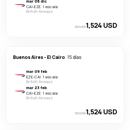
mar 08 dic
CAI
-
EZE
·
1 escala
British Airways
1,524 USD
desde
Buenos Aires
-
El Cairo
15 días
mar 09 feb
EZE
-
CAI
·
1 escala
British Airways
mar 23 feb
CAI
-
EZE
·
1 escala
British Airways
1,524 USD
desde