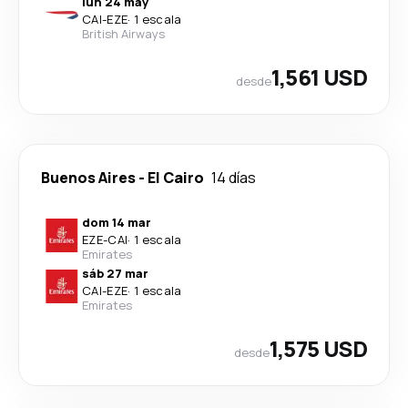
lun 24 may
CAI
-
EZE
·
1 escala
British Airways
1,561 USD
desde
Buenos Aires
-
El Cairo
14 días
dom 14 mar
EZE
-
CAI
·
1 escala
Emirates
sáb 27 mar
CAI
-
EZE
·
1 escala
Emirates
1,575 USD
desde