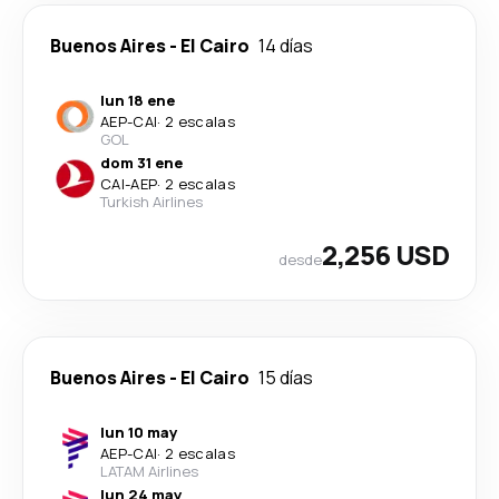
Buenos Aires
-
El Cairo
14 días
lun 18 ene
AEP
-
CAI
·
2 escalas
GOL
dom 31 ene
CAI
-
AEP
·
2 escalas
Turkish Airlines
2,256 USD
desde
Buenos Aires
-
El Cairo
15 días
lun 10 may
AEP
-
CAI
·
2 escalas
LATAM Airlines
lun 24 may