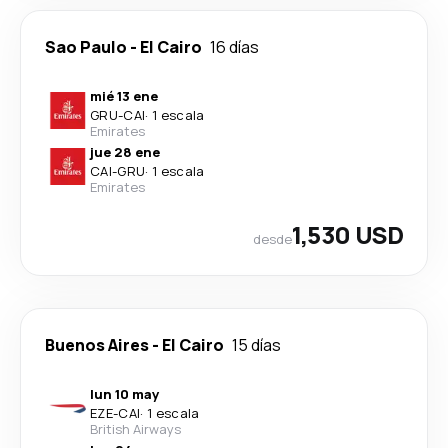
Sao Paulo
-
El Cairo
16 días
mié 13 ene
GRU
-
CAI
·
1 escala
Emirates
jue 28 ene
CAI
-
GRU
·
1 escala
Emirates
1,530 USD
desde
Buenos Aires
-
El Cairo
15 días
lun 10 may
EZE
-
CAI
·
1 escala
British Airways