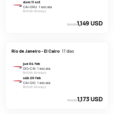
dom 11 oct
CAI
-
GRU
·
1 escala
British Airways
1,149 USD
desde
Río de Janeiro
-
El Cairo
17 días
jue 04 feb
GIG
-
CAI
·
1 escala
British Airways
sáb 20 feb
CAI
-
GIG
·
1 escala
British Airways
1,173 USD
desde