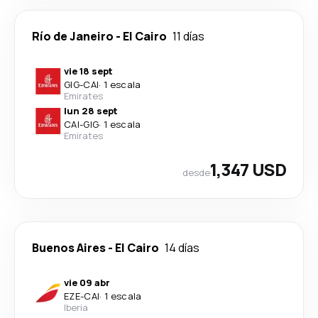
Río de Janeiro
-
El Cairo
11 días
vie 18 sept
GIG
-
CAI
·
1 escala
Emirates
lun 28 sept
CAI
-
GIG
·
1 escala
Emirates
1,347 USD
desde
Buenos Aires
-
El Cairo
14 días
vie 09 abr
EZE
-
CAI
·
1 escala
Iberia