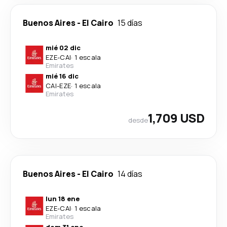
Buenos Aires
-
El Cairo
15 días
mié 02 dic
EZE
-
CAI
·
1 escala
Emirates
mié 16 dic
CAI
-
EZE
·
1 escala
Emirates
1,709 USD
desde
Buenos Aires
-
El Cairo
14 días
lun 18 ene
EZE
-
CAI
·
1 escala
Emirates
dom 31 ene