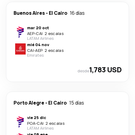
Buenos Aires
-
El Cairo
16 días
mar 20 oct
AEP
-
CAI
·
2 escalas
LATAM Airlines
mié 04 nov
CAI
-
AEP
·
2 escalas
Emirates
1,783 USD
desde
Porto Alegre
-
El Cairo
15 días
vie 25 dic
POA
-
CAI
·
2 escalas
LATAM Airlines
vie 08 ene