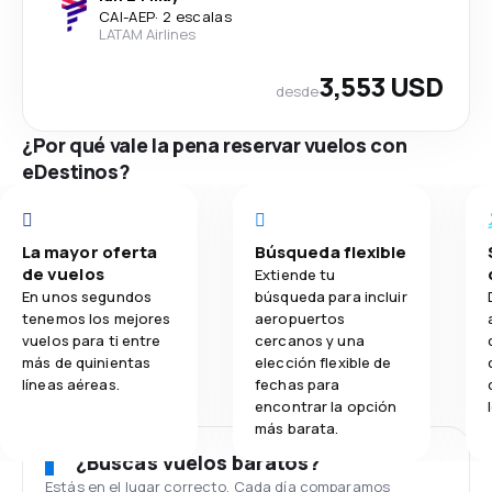
CAI
-
AEP
·
2 escalas
LATAM Airlines
3,553 USD
desde
¿Por qué vale la pena reservar vuelos con
eDestinos?
La mayor oferta
Búsqueda flexible
de vuelos
Extiende tu
En unos segundos
búsqueda para incluir
tenemos los mejores
aeropuertos
vuelos para ti entre
cercanos y una
más de quinientas
elección flexible de
líneas aéreas.
fechas para
encontrar la opción
más barata.
¿Buscas vuelos baratos?
Estás en el lugar correcto. Cada día comparamos