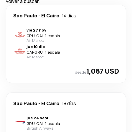
volver a buscar.
Sao Paulo
-
El Cairo
14 días
vie 27 nov
GRU
-
CAI
·
1 escala
Air Maroc
jue 10 dic
CAI
-
GRU
·
1 escala
Air Maroc
1,087 USD
desde
Sao Paulo
-
El Cairo
18 días
jue 24 sept
GRU
-
CAI
·
1 escala
British Airways