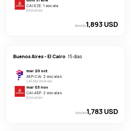
CAI
-
EZE
·
1 escala
Emirates
1,893 USD
desde
Buenos Aires
-
El Cairo
15 días
mar 20 oct
AEP
-
CAI
·
2 escalas
LATAM Airlines
mar 03 nov
CAI
-
AEP
·
2 escalas
Emirates
1,783 USD
desde