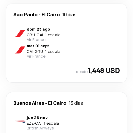
Sao Paulo
-
El Cairo
10 días
dom 23 ago
GRU
-
CAI
·
1 escala
Air France
mar 01 sept
CAI
-
GRU
·
1 escala
Air France
1,448 USD
desde
Buenos Aires
-
El Cairo
13 días
jue 26 nov
EZE
-
CAI
·
1 escala
British Airways