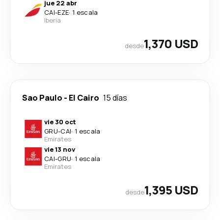
jue 22 abr
CAI
-
EZE
·
1 escala
Iberia
1,370 USD
desde
Sao Paulo
-
El Cairo
15 días
vie 30 oct
GRU
-
CAI
·
1 escala
Emirates
vie 13 nov
CAI
-
GRU
·
1 escala
Emirates
1,395 USD
desde