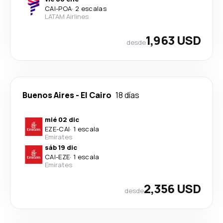
CAI
-
POA
·
2 escalas
LATAM Airlines
1,963 USD
desde
Buenos Aires
-
El Cairo
18 días
mié 02 dic
EZE
-
CAI
·
1 escala
Emirates
sáb 19 dic
CAI
-
EZE
·
1 escala
Emirates
2,356 USD
desde