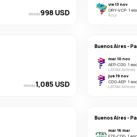
vie 13 nov
998 USD
ORY
-
VCP
·
1 es
desde
Azul
Buenos Aires
-
Pa
mar 10 nov
AEP
-
CDG
·
1 es
LATAM Airlines
jue 19 nov
1,085 USD
CDG
-
AEP
·
1 es
desde
LATAM Airlines
Buenos Aires
-
Pa
mar 16 mar
EZE
-
CDG
·
1 es