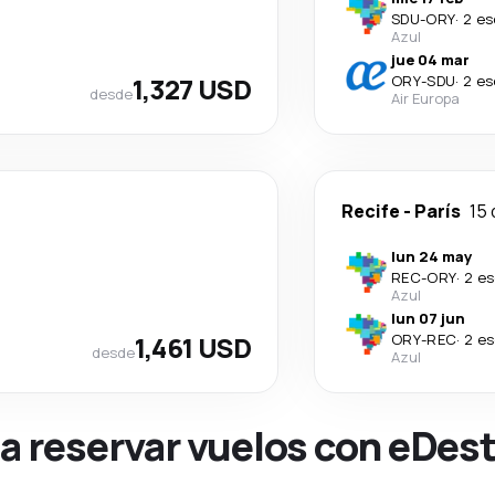
SDU
-
ORY
·
2 es
Azul
jue 04 mar
1,327 USD
ORY
-
SDU
·
2 es
desde
Air Europa
Recife
-
París
15 
lun 24 may
REC
-
ORY
·
2 es
Azul
lun 07 jun
1,461 USD
ORY
-
REC
·
2 es
desde
Azul
na reservar vuelos con eDes