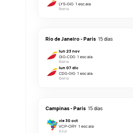
LYS
-
GIG
·
1 escala
Iberia
Río de Janeiro
-
París
15 días
lun 23 nov
GIG
-
CDG
·
1 escala
Iberia
lun 07 dic
CDG
-
GIG
·
1 escala
Iberia
Campinas
-
París
15 días
vie 30 oct
VCP
-
ORY
·
1 escala
Azul