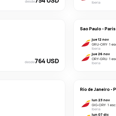
754 USD
desde
Iberia
Sao Paulo
-
París
jue 12 nov
GRU
-
ORY
·
1 es
Iberia
jue 26 nov
764 USD
ORY
-
GRU
·
1 es
desde
Iberia
Río de Janeiro
-
P
lun 23 nov
GIG
-
ORY
·
1 esc
Iberia
lun 07 dic