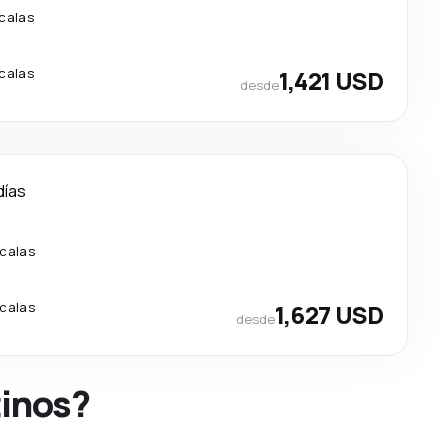
calas
calas
1,421 USD
desde
días
calas
calas
1,627 USD
desde
tinos?