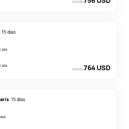
756 USD
desde
15 días
cala
cala
764 USD
desde
arís
15 días
ala