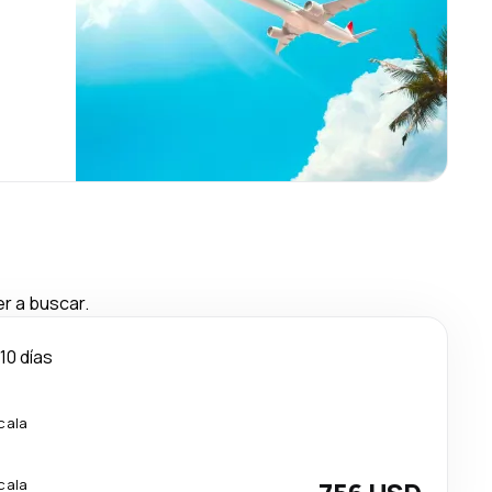
r a buscar.
10 días
cala
cala