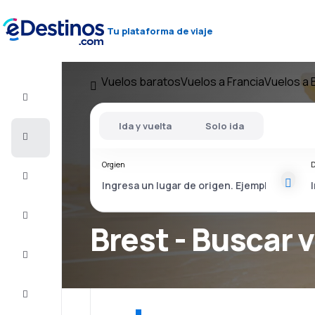
Tu plataforma de viaje
Vuelos baratos
Vuelos a Francia
Vuelos a 
Vuelo+Hotel
Ida y vuelta
Solo ida
Vuelos
baratos
Orgien
D
Alojamiento
Ofertas
Brest - Buscar 
Completa
el viaje
Inspiración
y consejos