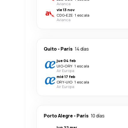
Avianca
vie 13 nov
CDG
-
EZE
·
1 escala
Avianca
Quito
-
París
14 días
jue 04 feb
UIO
-
ORY
·
1 escala
Air Europa
mié 17 feb
ORY
-
UIO
·
1 escala
Air Europa
Porto Alegre
-
París
10 días
lun 22 mar