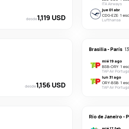
ITA Airways
jue 01 abr
1,119 USD
CDG
-
EZE
·
1 es
desde
Lufthansa
Brasilia
-
París
13
mié 19 ago
BSB
-
ORY
·
1 es
TAP Air Portuga
lun 31 ago
1,156 USD
ORY
-
BSB
·
1 es
desde
TAP Air Portuga
Río de Janeiro
-
P
mié 17 feb