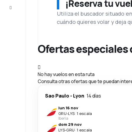
¡Reserva tu vue
Atención
al cliente
Utiliza el buscador situado e
cuándo quieres volar y deja 
Ofertas especiales 
No hay vuelos en esta ruta
Consulta otras ofertas que te puedan inter
Sao Paulo
-
Lyon
14 días
lun 16 nov
GRU
-
LYS
·
1 escala
Iberia
dom 29 nov
LYS
-
GRU
·
1 escala