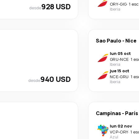
928 USD
ORY
-
GIG
·
1 esc
desde
Iberia
Sao Paulo
-
Nice
lun 05 oct
GRU
-
NCE
·
1 es
Iberia
jue 15 oct
940 USD
NCE
-
GRU
·
1 es
desde
Iberia
Campinas
-
París
lun 02 nov
VCP
-
ORY
·
1 es
Azul