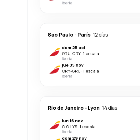
Iberia
Sao Paulo
-
París
12 días
dom 25 oct
GRU
-
ORY
·
1 escala
Iberia
jue 05 nov
ORY
-
GRU
·
1 escala
Iberia
Río de Janeiro
-
Lyon
14 días
lun 16 nov
GIG
-
LYS
·
1 escala
Iberia
dom 29 nov