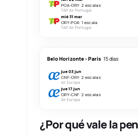
POA
-
ORY
·
2 escalas
TAP Air Portugal
mié 31 mar
ORY
-
POA
·
1 escala
TAP Air Portugal
Belo Horizonte
-
París
15 días
jue 03 jun
CNF
-
ORY
·
2 escalas
Air Europa
jue 17 jun
ORY
-
CNF
·
2 escalas
Air Europa
¿Por qué vale la pe