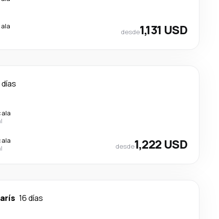
cala
1,131 USD
desde
 días
cala
l
cala
1,222 USD
desde
l
arís
16 días