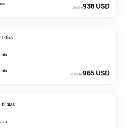
ala
938 USD
desde
11 días
cala
cala
965 USD
desde
12 días
cala