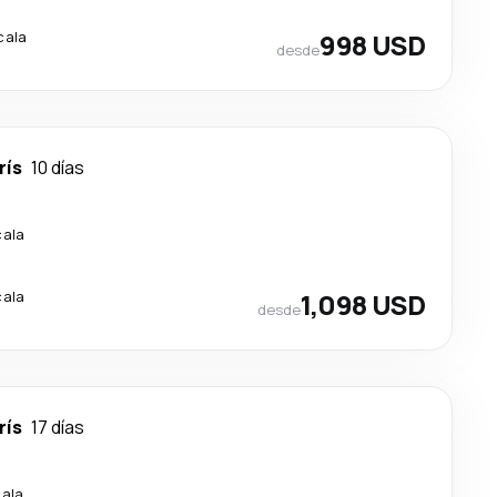
cala
998 USD
desde
rís
10 días
cala
cala
1,098 USD
desde
rís
17 días
cala