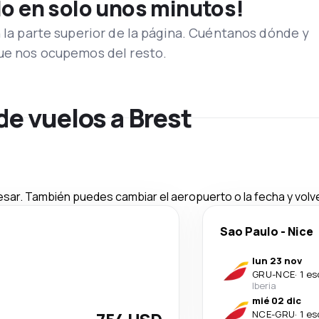
lo en solo unos minutos!
n la parte superior de la página. Cuéntanos dónde y
que nos ocupemos del resto.
de vuelos a Brest
esar. También puedes cambiar el aeropuerto o la fecha y volve
Sao Paulo
-
Nice
lun 23 nov
GRU
-
NCE
·
1 es
Iberia
mié 02 dic
NCE
-
GRU
·
1 es