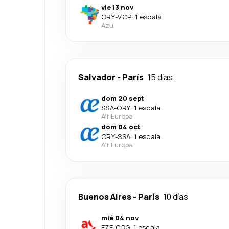
vie 13 nov
ORY
-
VCP
·
1 escala
Azul
Salvador
-
París
15 días
dom 20 sept
SSA
-
ORY
·
1 escala
Air Europa
dom 04 oct
ORY
-
SSA
·
1 escala
Air Europa
Buenos Aires
-
París
10 días
mié 04 nov
EZE
-
CDG
·
1 escala