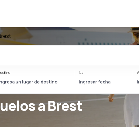
Brest
estino
Ida
V
vuelos a Brest