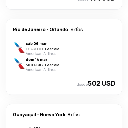
Río de Janeiro
-
Orlando
9 días
sáb 06 mar
GIG
-
MCO
·
1 escala
American Airlines
dom 14 mar
MCO
-
GIG
·
1 escala
American Airlines
502 USD
desde
Guayaquil
-
Nueva York
8 días