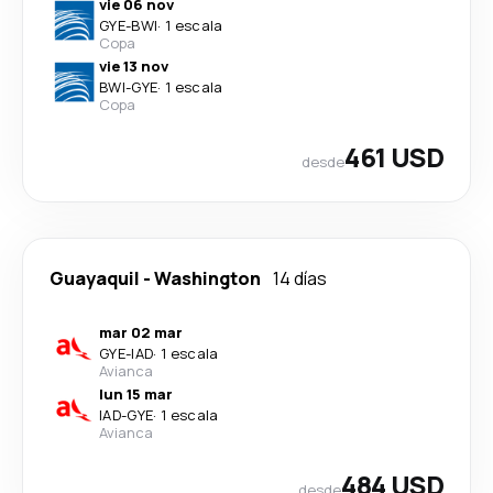
vie 06 nov
GYE
-
BWI
·
1 escala
Copa
vie 13 nov
BWI
-
GYE
·
1 escala
Copa
461 USD
desde
Guayaquil
-
Washington
14 días
mar 02 mar
GYE
-
IAD
·
1 escala
Avianca
lun 15 mar
IAD
-
GYE
·
1 escala
Avianca
484 USD
desde