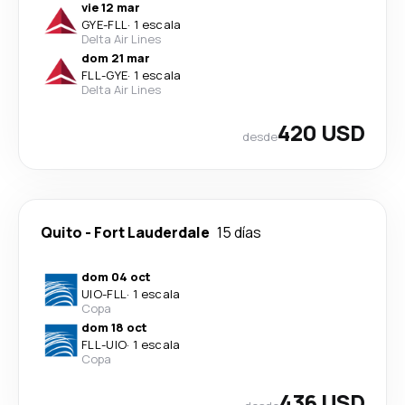
vie 12 mar
GYE
-
FLL
·
1 escala
Delta Air Lines
dom 21 mar
FLL
-
GYE
·
1 escala
Delta Air Lines
420 USD
desde
Quito
-
Fort Lauderdale
15 días
dom 04 oct
UIO
-
FLL
·
1 escala
Copa
dom 18 oct
FLL
-
UIO
·
1 escala
Copa
436 USD