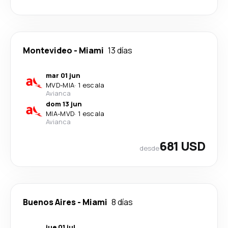
Montevideo
-
Miami
13 días
mar 01 jun
MVD
-
MIA
·
1 escala
Avianca
dom 13 jun
MIA
-
MVD
·
1 escala
Avianca
681 USD
desde
Buenos Aires
-
Miami
8 días
jue 01 jul