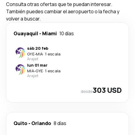
Consulta otras ofertas que te puedan interesar.
También puedes cambiar el aeropuerto o la fecha y
volver a buscar.
Guayaquil
-
Miami
10 días
sáb 20 feb
GYE
-
MIA
·
1 escala
Arajet
lun 01 mar
MIA
-
GYE
·
1 escala
Arajet
303 USD
desde
Quito
-
Orlando
8 días