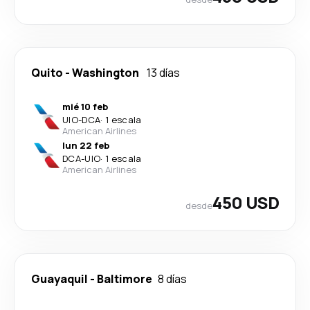
Quito
-
Washington
13 días
mié 10 feb
UIO
-
DCA
·
1 escala
American Airlines
lun 22 feb
DCA
-
UIO
·
1 escala
American Airlines
450 USD
desde
Guayaquil
-
Baltimore
8 días