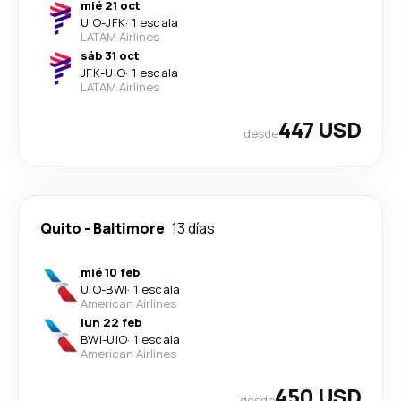
mié 21 oct
UIO
-
JFK
·
1 escala
LATAM Airlines
sáb 31 oct
JFK
-
UIO
·
1 escala
LATAM Airlines
447 USD
desde
Quito
-
Baltimore
13 días
mié 10 feb
UIO
-
BWI
·
1 escala
American Airlines
lun 22 feb
BWI
-
UIO
·
1 escala
American Airlines
450 USD
desde