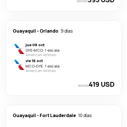
desde
Guayaquil
-
Orlando
9 días
jue 08 oct
GYE
-
MCO
·
1 escala
American Airlines
vie 16 oct
MCO
-
GYE
·
1 escala
American Airlines
419 USD
desde
Guayaquil
-
Fort Lauderdale
10 días