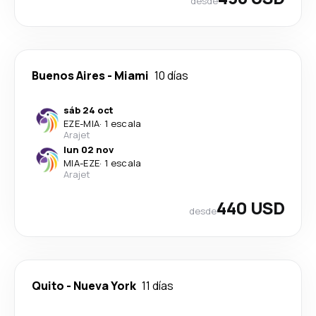
desde
Buenos Aires
-
Miami
10 días
sáb 24 oct
EZE
-
MIA
·
1 escala
Arajet
lun 02 nov
MIA
-
EZE
·
1 escala
Arajet
440 USD
desde
Quito
-
Nueva York
11 días