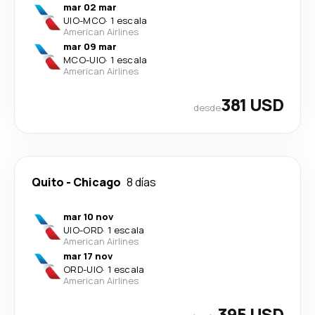
mar 02 mar
UIO
-
MCO
·
1 escala
American Airlines
mar 09 mar
MCO
-
UIO
·
1 escala
American Airlines
381 USD
desde
Quito
-
Chicago
8 días
mar 10 nov
UIO
-
ORD
·
1 escala
American Airlines
mar 17 nov
ORD
-
UIO
·
1 escala
American Airlines
395 USD