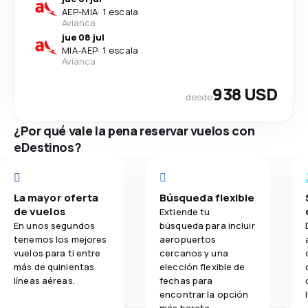
AEP
-
MIA
·
1 escala
Avianca
jue 08 jul
MIA
-
AEP
·
1 escala
Avianca
938 USD
desde
¿Por qué vale la pena reservar vuelos con
eDestinos?
La mayor oferta
Búsqueda flexible
de vuelos
Extiende tu
En unos segundos
búsqueda para incluir
tenemos los mejores
aeropuertos
vuelos para ti entre
cercanos y una
más de quinientas
elección flexible de
líneas aéreas.
fechas para
encontrar la opción
más barata.