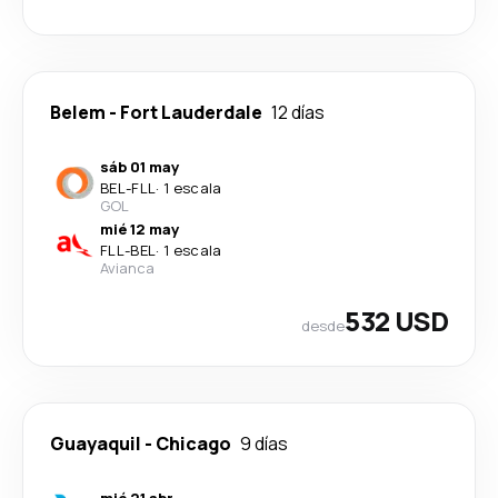
Belem
-
Fort Lauderdale
12 días
sáb 01 may
BEL
-
FLL
·
1 escala
GOL
mié 12 may
FLL
-
BEL
·
1 escala
Avianca
532 USD
desde
Guayaquil
-
Chicago
9 días
mié 21 abr