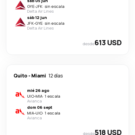
sáb 05 jun
GYE
-
JFK
·
sin escala
Delta Air Lines
sáb 12 jun
JFK
-
GYE
·
sin escala
Delta Air Lines
613 USD
desde
Quito
-
Miami
12 días
mié 26 ago
UIO
-
MIA
·
1 escala
Avianca
dom 06 sept
MIA
-
UIO
·
1 escala
Avianca
518 USD
desde