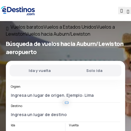
Vuelos baratos
Vuelos a Estados Unidos
Vuelos a
Lewiston
Vuelos hacia Auburn/Lewiston
Búsqueda de vuelos
hacia
Auburn/Lewiston
aeropuerto
Ida y vuelta
Solo ida
Orgien
Destino
Ida
Vuelta