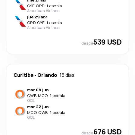
GYE
-
ORD
·
1 escala
American Airlines
jue 29 abr
ORD
-
GYE
·
1 escala
American Airlines
539 USD
desde
Curitiba
-
Orlando
15 días
mar 08 jun
CWB
-
MCO
·
1 escala
GOL
mar 22 jun
MCO
-
CWB
·
1 escala
GOL
676 USD
desde