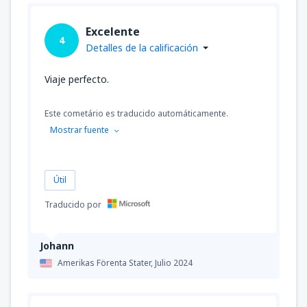
Excelente
desde
Guayaquil, José Joaquín de Olmedo
4
(GYE)
Detalles de la calificación
295
A PARTIR DE:
USD
Viaje perfecto.
desde
San José, Juan Santamaría
(SJO)
360
Este cometário es traducido automáticamente.
A PARTIR DE:
USD
Mostrar fuente
desde
Atlanta, Hartsfield-Jackson
(ATL)
67
A PARTIR DE:
USD
Útil
Traducido por
Johann
Amerikas Förenta Stater,
Julio 2024