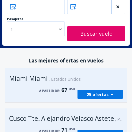
Pasajeros
1
Buscar vuelo
Las mejores ofertas en vuelos
Miami Miami
Estados Unidos
67
USD
A PARTIR DE:
25 ofertas
desde
Guatemala City, La Aurora
(GUA)
Cusco Tte. Alejandro Velasco Astete
379
Perú
A PARTIR DE:
USD
71
USD
A PARTIR DE: