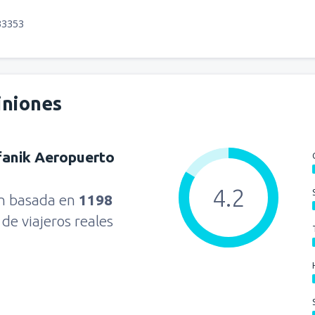
33353
iniones
fanik Aeropuerto
4.2
ón basada en
1198
s
de viajeros reales