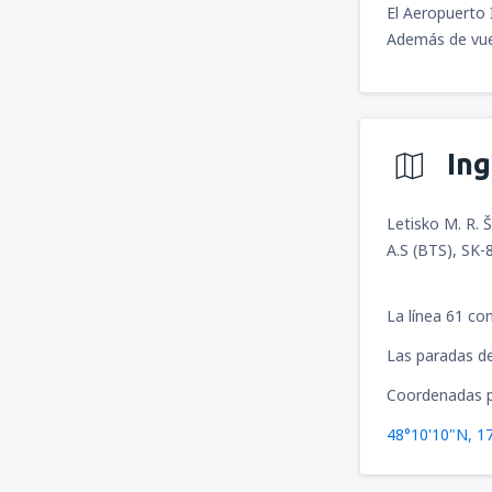
El Aeropuerto 
Además de vuel
In
Letisko M. R. 
A.S (BTS), SK-
La línea 61 co
Las paradas de
Coordenadas p
48°10'10"N, 1