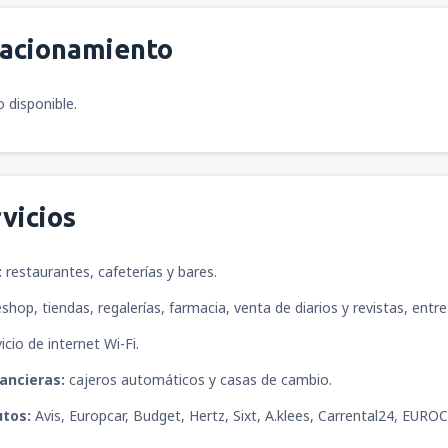
desde
San José, Juan Santama
tacionamiento
desde
San Juan, Luis Munoz M
 disponible.
desde
La Habana, José Martí
vicios
desde
Quito, Mariscal Sucre
(
:
restaurantes, cafeterías y bares.
shop, tiendas, regalerías, farmacia, venta de diarios y revistas, entr
desde
Buenos Aires, Ezeiza "Mi
icio de internet Wi-Fi.
nancieras:
cajeros automáticos y casas de cambio.
utos:
Avis, Europcar, Budget, Hertz, Sixt, A.klees, Carrental24, EURO
desde
Santiago De Los Caball