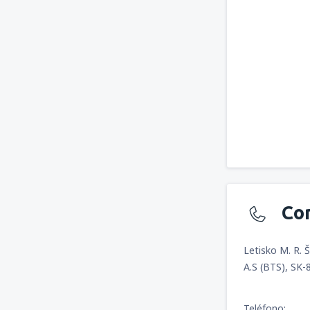
Co
Letisko M. R. 
A.S (BTS), SK-
Teléfono: