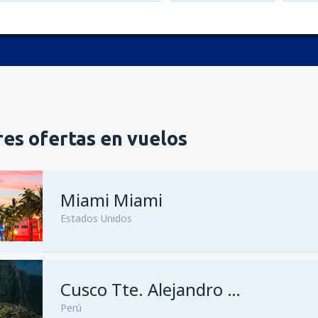
es ofertas en vuelos
Miami Miami
Estados Unidos
desde
Guatemala City, La Aur
Cusco Tte. Alejandro Velasco Astete
Perú