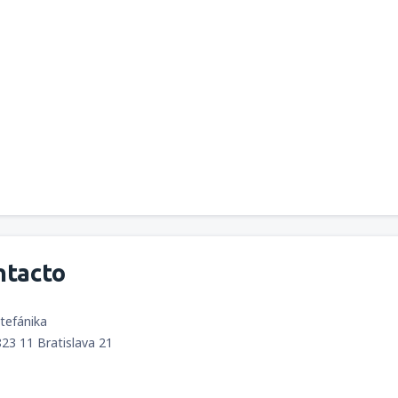
desde
San José, Juan Santama
desde
Atlanta, Hartsfield-Jac
ntacto
Štefánika
823 11 Bratislava 21