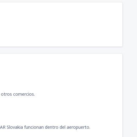
360
ría
(SJO)
A PARTIR DE:
USD
214
arín
(SJU)
A PARTIR DE:
USD
398
(HAV)
A PARTIR DE:
USD
526
UIO)
A PARTIR DE:
USD
e otros comercios.
668
nistro Pistarini"
(EZE)
A PARTIR DE:
USD
419
CAR Slovakia funcionan dentro del aeropuerto.
eros, Cibao
(STI)
A PARTIR DE:
USD