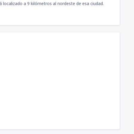
 localizado a 9 kilómetros al nordeste de esa ciudad.
246
kson
(ATL)
A PARTIR DE:
USD
572
UIO)
A PARTIR DE:
USD
560
ora
(GUA)
A PARTIR DE:
USD
509
or
(SAL)
A PARTIR DE:
USD
769
ora
(GUA)
A PARTIR DE:
USD
435
or
(SAL)
A PARTIR DE:
USD
dad de México Benito
259
A PARTIR DE:
USD
410
Y)
A PARTIR DE:
USD
nternational Airport
525
A PARTIR DE:
USD