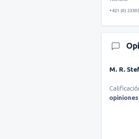
+421 (0) 2330
Op
M. R. Ste
Calificaci
opinione