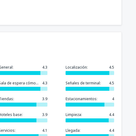
General:
4.3
Localización:
4.5
Sala de espera cómoda:
4.3
Señales de terminal:
4.5
Tiendas:
3.9
Estacionamientos:
4
Hoteles base:
3.9
Limpieza:
4.4
Servicios:
4.1
Llegada:
4.4