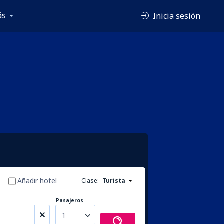
ás
Inicia sesión
Añadir hotel
Clase:
Turista
Pasajeros
1