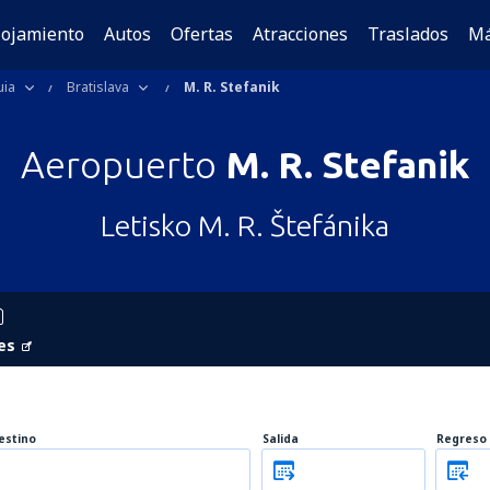
lojamiento
Autos
Ofertas
Atracciones
Traslados
M
uia
Bratislava
M. R. Stefanik
Aeropuerto
M. R. Stefanik
Letisko M. R. Štefánika
es
estino
Salida
Regreso