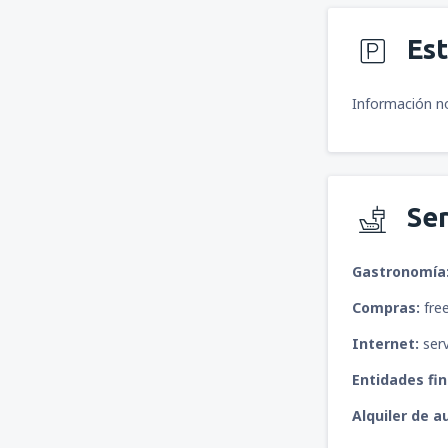
Es
Información no
Ser
Gastronomía
Compras:
free
Internet:
serv
Entidades fi
Alquiler de a