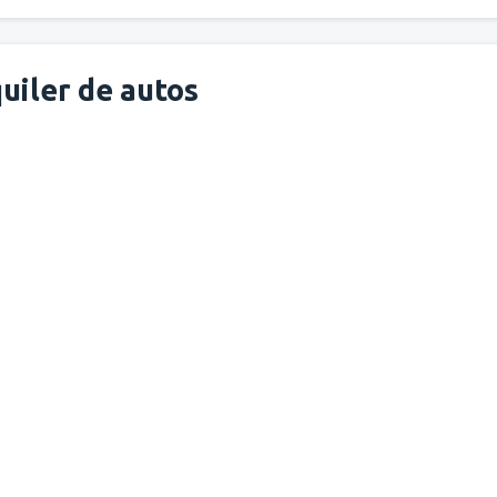
desde
Santo Domingo, Las A
uiler de autos
desde
San Pedro Sula, La Me
desde
Quito, Mariscal Sucre
(
desde
Bogotá, El Dorado
(BO
desde
Guayaquil, José Joaquí