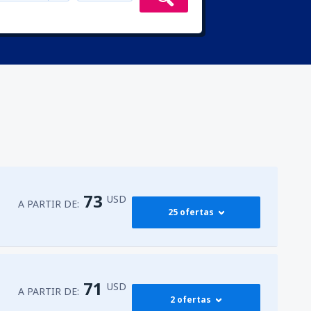
73
USD
A PARTIR DE:
25 ofertas
379
ora
(GUA)
A PARTIR DE:
USD
71
USD
A PARTIR DE:
2 ofertas