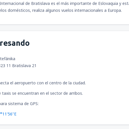
Internacional de Bratislava es el más importante de Eslovaquia y está
os domésticos, realiza algunos vuelos internacionales a Europa.
desde
Atlanta, Hartsfield-Jac
desde
Quito, Mariscal Sucre
(
desde
Guatemala City, La Aur
gresando
desde
San Salvador, El Salvad
desde
Guatemala City, La Aur
Štefánika
desde
San Salvador, El Salvad
823 11 Bratislava 21
desde
Ciudad de México, Ciu
necta el aeropuerto con el centro de la ciudad.
Juárez
(MEX)
desde
Panamá, Tocumen
(PT
 taxis se encuentran en el sector de arribos.
ara sistema de GPS:
desde
Comayagua, Palmerola I
(XPL)
7°11'56"E