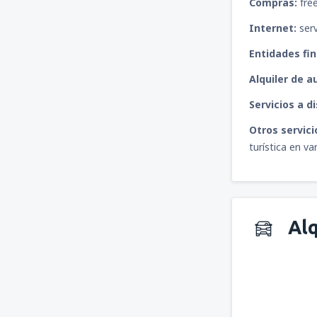
Compras:
free
Internet:
serv
Entidades fin
Alquiler de a
Servicios a d
Otros servici
turística en va
Alq