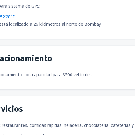
desde
San José, Juan Santama
ara sistema de GPS:
°52'28"E
está localizado a 26 kilómetros al norte de Bombay.
desde
San Juan, Luis Munoz M
desde
La Habana, José Martí
tacionamiento
ionamiento con capacidad para 3500 vehículos.
desde
Quito, Mariscal Sucre
(
desde
Buenos Aires, Ezeiza "Mi
vicios
:
restaurantes, comidas rápidas, heladería, chocolatería, cafeterías y
desde
Santiago De Los Caball