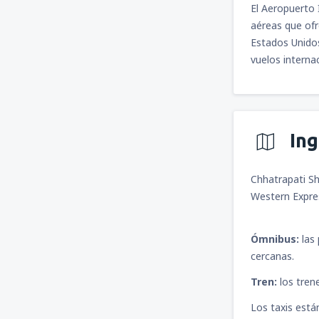
El Aeropuerto 
aéreas que ofr
Estados Unidos
vuelos interna
In
Chhatrapati Shi
Western Expre
Ómnibus:
las 
cercanas.
Tren:
los tren
Los taxis están