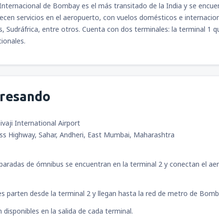
Internacional de Bombay es el más transitado de la India y se encu
ecen servicios en el aeropuerto, con vuelos domésticos e internacio
desde
Atlanta, Hartsfield-Jac
, Sudráfrica, entre otros. Cuenta con dos terminales: la terminal 1 
desde
Quito, Mariscal Sucre
(
cionales.
desde
Guatemala City, La Aur
desde
San Salvador, El Salvad
gresando
desde
Guatemala City, La Aur
desde
San Salvador, El Salvad
vaji International Airport
desde
Ciudad de México, Ciu
ss Highway, Sahar, Andheri, East Mumbai, Maharashtra
Juárez
(MEX)
desde
Panamá, Tocumen
(PT
paradas de ómnibus se encuentran en la terminal 2 y conectan el ae
desde
Comayagua, Palmerola I
(XPL)
es parten desde la terminal 2 y llegan hasta la red de metro de Bomba
 disponibles en la salida de cada terminal.