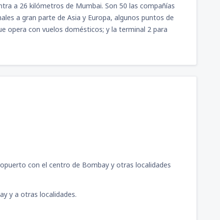
entra a 26 kilómetros de Mumbai. Son 50 las compañías
nales a gran parte de Asia y Europa, algunos puntos de
246
kson
(ATL)
A PARTIR DE:
USD
que opera con vuelos domésticos; y la terminal 2 para
573
UIO)
A PARTIR DE:
USD
560
ora
(GUA)
A PARTIR DE:
USD
509
or
(SAL)
A PARTIR DE:
USD
742
ora
(GUA)
A PARTIR DE:
USD
435
or
(SAL)
A PARTIR DE:
USD
dad de México Benito
282
A PARTIR DE:
USD
413
Y)
A PARTIR DE:
USD
ropuerto con el centro de Bombay y otras localidades
nternational Airport
525
A PARTIR DE:
USD
y y a otras localidades.