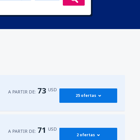
73
USD
A PARTIR DE:
25 ofertas
369
ora
(GUA)
A PARTIR DE:
USD
71
USD
A PARTIR DE:
2 ofertas