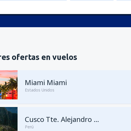
es ofertas en vuelos
Miami Miami
Estados Unidos
desde
Guatemala City, La Aur
Cusco Tte. Alejandro Velasco Astete
Perú