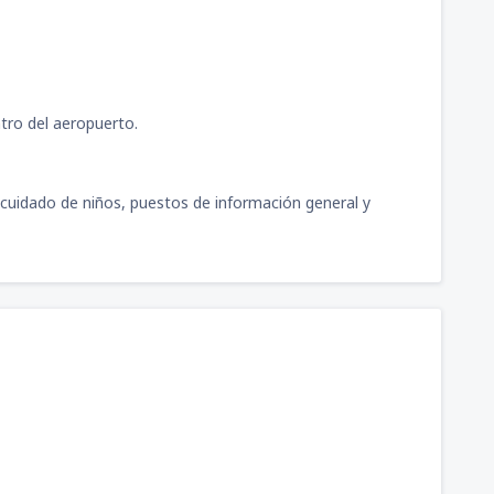
268
méricas
(SDQ)
A PARTIR DE:
USD
tro del aeropuerto.
544
sa
(SAP)
A PARTIR DE:
USD
, cuidado de niños, puestos de información general y
557
UIO)
A PARTIR DE:
USD
338
G)
A PARTIR DE:
USD
295
n de Olmedo
(GYE)
A PARTIR DE:
USD