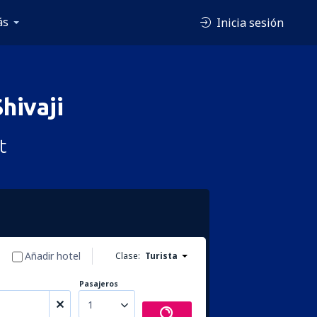
ás
Inicia sesión
hivaji
t
Añadir hotel
Clase:
Turista
Pasajeros
1