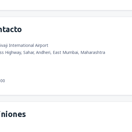
ntacto
vaji International Airport
ss Highway, Sahar, Andheri, East Mumbai, Maharashtra
000
iniones