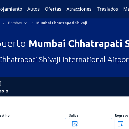
lojamiento
Autos
Ofertas
Atracciones
Traslados
M
Bombay
Mumbai Chhatrapati Shivaji
puerto
Mumbai Chhatrapati S
Chhatrapati Shivaji International Airpor
es
estino
Salida
Regreso