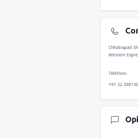
Co
Chhatrapati Shi
Western Expre
Teléfono:
+91 22 26813
Op