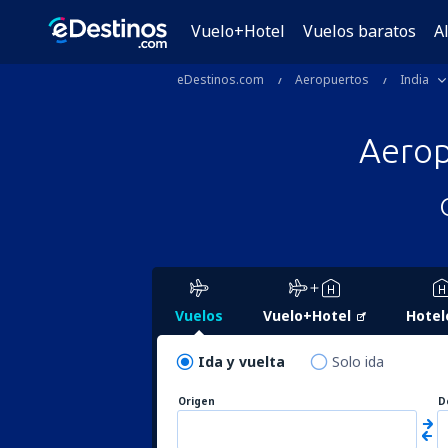
Vuelo+Hotel
Vuelos baratos
A
eDestinos.com
Aeropuertos
India
Aero
Vuelos
Vuelo+Hotel
Hotel
Ida y vuelta
Solo ida
Origen
D