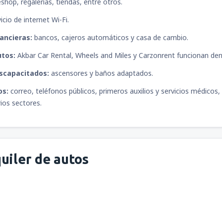
shop, regalerías, tiendas, entre otros.
icio de internet Wi-Fi.
desde
Santo Domingo, Las A
ancieras:
bancos, cajeros automáticos y casa de cambio.
utos:
Akbar Car Rental, Wheels and Miles y Carzonrent funcionan den
desde
San Pedro Sula, La Me
iscapacitados:
ascensores y baños adaptados.
os:
correo, teléfonos públicos, primeros auxilios y servicios médicos
rios sectores.
desde
Quito, Mariscal Sucre
(
desde
Bogotá, El Dorado
(BO
uiler de autos
desde
Guayaquil, José Joaquí