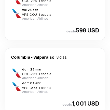
COU
-
VPS
·
1 escala
American Airlines
vie 23 oct
VPS
-
COU
·
1 escala
American Airlines
598 USD
desde
Columbia
-
Valparaiso
8 días
dom 28 mar
COU
-
VPS
·
1 escala
American Airlines
dom 04 abr
VPS
-
COU
·
1 escala
American Airlines
1,001 USD
desde