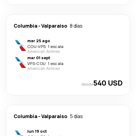
Columbia
-
Valparaiso
8 días
mar 25 ago
COU
-
VPS
·
1 escala
American Airlines
mar 01 sept
VPS
-
COU
·
1 escala
American Airlines
540 USD
desde
Columbia
-
Valparaiso
5 días
lun 19 oct