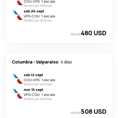
COU
-
VPS
·
1 escala
American Airlines
sáb 26 sept
VPS
-
COU
·
1 escala
American Airlines
480 USD
desde
Columbia
-
Valparaiso
4 días
sáb 12 sept
COU
-
VPS
·
1 escala
American Airlines
mar 15 sept
VPS
-
COU
·
1 escala
American Airlines
508 USD
desde