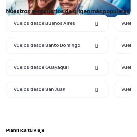
Nuestros aeropuertos de origen más populares
Vuelos desde Buenos Aires
Vuelos
Vuelos desde Santo Domingo
Vuelos
Vuelos desde Guayaquil
Vuelos
Vuelos desde San Juan
Vuelos
Planifica tu viaje