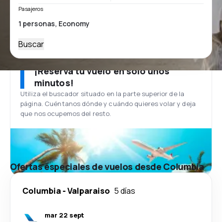
Pasajeros
Buscar
¡Reserva tu vuelo en solo unos
minutos!
Utiliza el buscador situado en la parte superior de la
página. Cuéntanos dónde y cuándo quieres volar y deja
que nos ocupemos del resto.
Ofertas especiales de vuelos desde Columbia
Columbia
-
Valparaiso
5 días
mar 22 sept