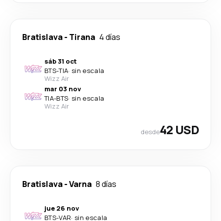
Bratislava
-
Tirana
4 días
sáb 31 oct
BTS
-
TIA
·
sin escala
Wizz Air
mar 03 nov
TIA
-
BTS
·
sin escala
Wizz Air
42 USD
desde
Bratislava
-
Varna
8 días
jue 26 nov
BTS
-
VAR
·
sin escala