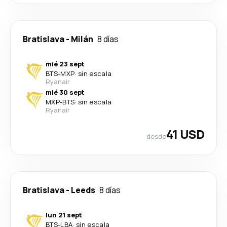
Bratislava
-
Milán
8 días
mié 23 sept
BTS
-
MXP
·
sin escala
Ryanair
mié 30 sept
MXP
-
BTS
·
sin escala
Ryanair
41 USD
desde
Bratislava
-
Leeds
8 días
lun 21 sept
BTS
-
LBA
·
sin escala