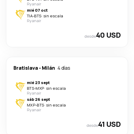
Ryanair
mié 07 oct
TIA
-
BTS
·
sin escala
Ryanair
40 USD
desde
Bratislava
-
Milán
4 días
mié 23 sept
BTS
-
MXP
·
sin escala
Ryanair
sáb 26 sept
MXP
-
BTS
·
sin escala
Ryanair
41 USD
desde