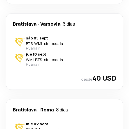
Bratislava
-
Varsovia
6 días
sáb 05 sept
BTS
-
WMI
·
sin escala
Ryanair
jue 10 sept
WMI
-
BTS
·
sin escala
Ryanair
40 USD
desde
Bratislava
-
Roma
8 días
mié 02 sept