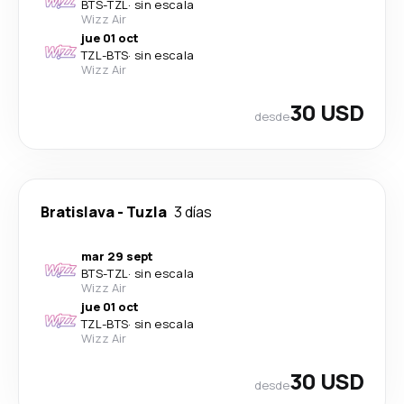
BTS
-
TZL
·
sin escala
Wizz Air
jue 01 oct
TZL
-
BTS
·
sin escala
Wizz Air
30 USD
desde
Bratislava
-
Tuzla
3 días
mar 29 sept
BTS
-
TZL
·
sin escala
Wizz Air
jue 01 oct
TZL
-
BTS
·
sin escala
Wizz Air
30 USD
desde