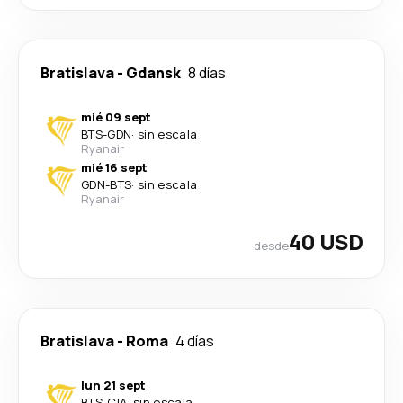
Bratislava
-
Gdansk
8 días
mié 09 sept
BTS
-
GDN
·
sin escala
Ryanair
mié 16 sept
GDN
-
BTS
·
sin escala
Ryanair
40 USD
desde
Bratislava
-
Roma
4 días
lun 21 sept
BTS
-
CIA
·
sin escala