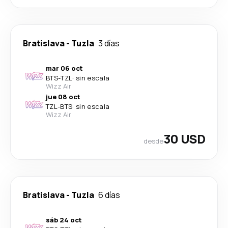
Bratislava
-
Tuzla
3 días
mar 06 oct
BTS
-
TZL
·
sin escala
Wizz Air
jue 08 oct
TZL
-
BTS
·
sin escala
Wizz Air
30 USD
desde
Bratislava
-
Tuzla
6 días
sáb 24 oct