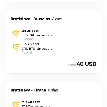
Bratislava
-
Bruselas
4 días
vie 25 sept
BTS
-
CRL
·
sin escala
Ryanair
lun 28 sept
CRL
-
BTS
·
sin escala
Ryanair
40 USD
desde
Bratislava
-
Tirana
8 días
mié 30 sept
BTS
-
TIA
·
sin escala