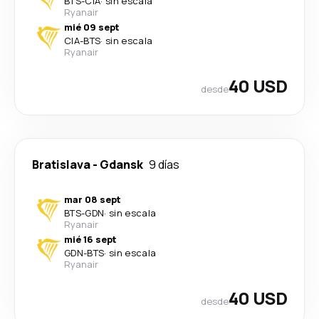
BTS
-
CIA
·
sin escala
Ryanair
mié 09 sept
CIA
-
BTS
·
sin escala
Ryanair
40 USD
desde
Bratislava
-
Gdansk
9 días
mar 08 sept
BTS
-
GDN
·
sin escala
Ryanair
mié 16 sept
GDN
-
BTS
·
sin escala
Ryanair
40 USD
desde