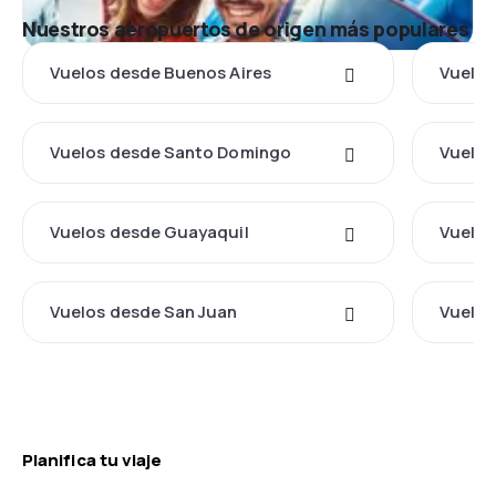
Nuestros aeropuertos de origen más populares
Vuelos desde Buenos Aires
Vuelos
Vuelos desde Santo Domingo
Vuelos
Vuelos desde Guayaquil
Vuelos
Vuelos desde San Juan
Vuelos
Planifica tu viaje