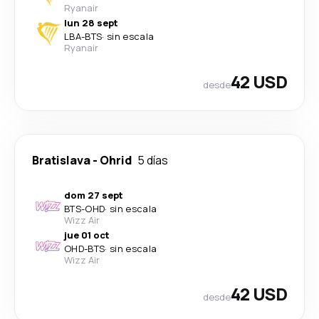
Ryanair
lun 28 sept
LBA
-
BTS
·
sin escala
Ryanair
42 USD
desde
Bratislava
-
Ohrid
5 días
dom 27 sept
BTS
-
OHD
·
sin escala
Wizz Air
jue 01 oct
OHD
-
BTS
·
sin escala
Wizz Air
42 USD
desde