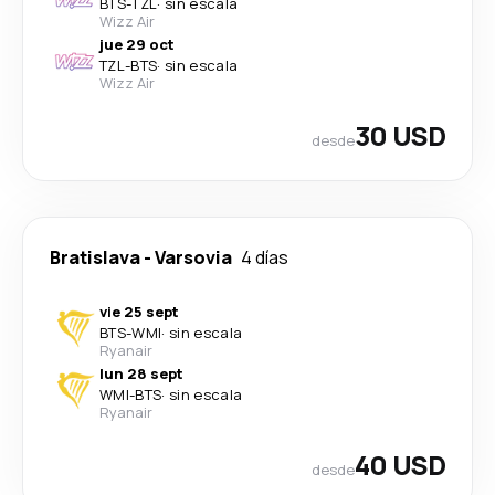
BTS
-
TZL
·
sin escala
Wizz Air
jue 29 oct
TZL
-
BTS
·
sin escala
Wizz Air
30 USD
desde
Bratislava
-
Varsovia
4 días
vie 25 sept
BTS
-
WMI
·
sin escala
Ryanair
lun 28 sept
WMI
-
BTS
·
sin escala
Ryanair
40 USD
desde