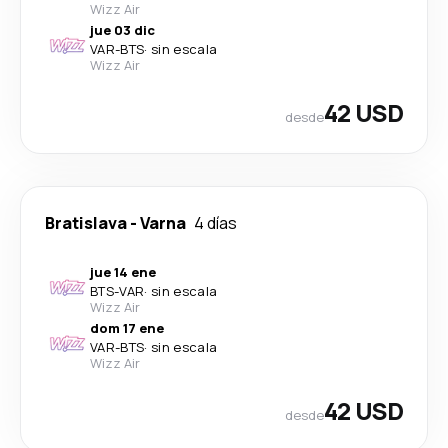
Wizz Air
jue 03 dic
VAR
-
BTS
·
sin escala
Wizz Air
42 USD
desde
Bratislava
-
Varna
4 días
jue 14 ene
BTS
-
VAR
·
sin escala
Wizz Air
dom 17 ene
VAR
-
BTS
·
sin escala
Wizz Air
42 USD
desde