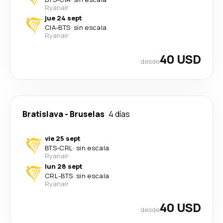
Ryanair
jue 24 sept
CIA
-
BTS
·
sin escala
Ryanair
40 USD
desde
Bratislava
-
Bruselas
4 días
vie 25 sept
BTS
-
CRL
·
sin escala
Ryanair
lun 28 sept
CRL
-
BTS
·
sin escala
Ryanair
40 USD
desde