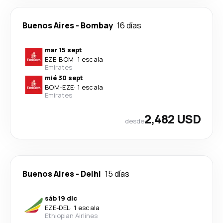
Buenos Aires
-
Bombay
16 días
mar 15 sept
EZE
-
BOM
·
1 escala
Emirates
mié 30 sept
BOM
-
EZE
·
1 escala
Emirates
2,482 USD
desde
Buenos Aires
-
Delhi
15 días
sáb 19 dic
EZE
-
DEL
·
1 escala
Ethiopian Airlines