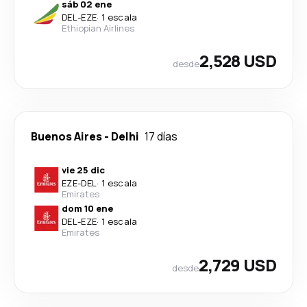
sáb 02 ene
DEL
-
EZE
·
1 escala
Ethiopian Airlines
2,528 USD
desde
Buenos Aires
-
Delhi
17 días
vie 25 dic
EZE
-
DEL
·
1 escala
Emirates
dom 10 ene
DEL
-
EZE
·
1 escala
Emirates
2,729 USD
desde