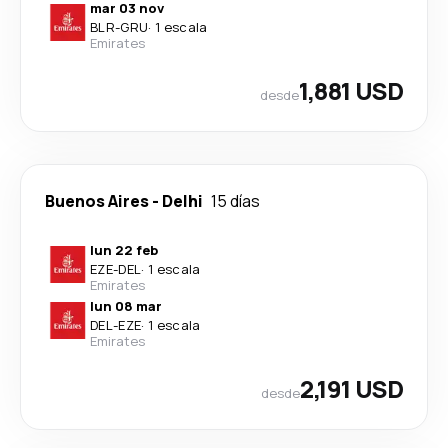
mar 03 nov
BLR
-
GRU
·
1 escala
Emirates
1,881 USD
desde
Buenos Aires
-
Delhi
15 días
lun 22 feb
EZE
-
DEL
·
1 escala
Emirates
lun 08 mar
DEL
-
EZE
·
1 escala
Emirates
2,191 USD
desde