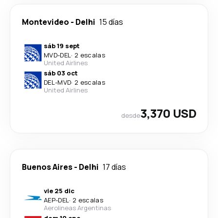
Montevideo
-
Delhi
15 días
sáb 19 sept
MVD
-
DEL
·
2 escalas
United Airlines
sáb 03 oct
DEL
-
MVD
·
2 escalas
United Airlines
3,370 USD
desde
Buenos Aires
-
Delhi
17 días
vie 25 dic
AEP
-
DEL
·
2 escalas
Aerolineas Argentinas
dom 10 ene