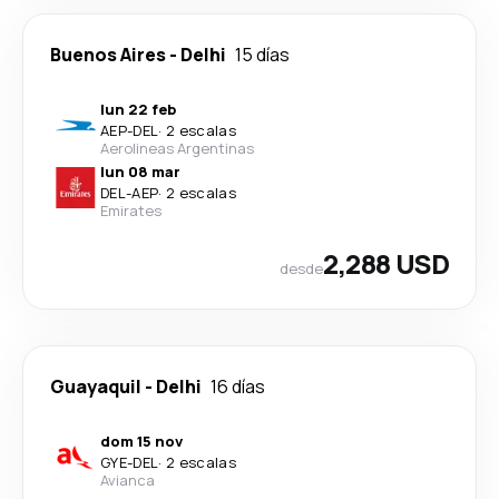
Buenos Aires
-
Delhi
15 días
lun 22 feb
AEP
-
DEL
·
2 escalas
Aerolineas Argentinas
lun 08 mar
DEL
-
AEP
·
2 escalas
Emirates
2,288 USD
desde
Guayaquil
-
Delhi
16 días
dom 15 nov
GYE
-
DEL
·
2 escalas
Avianca