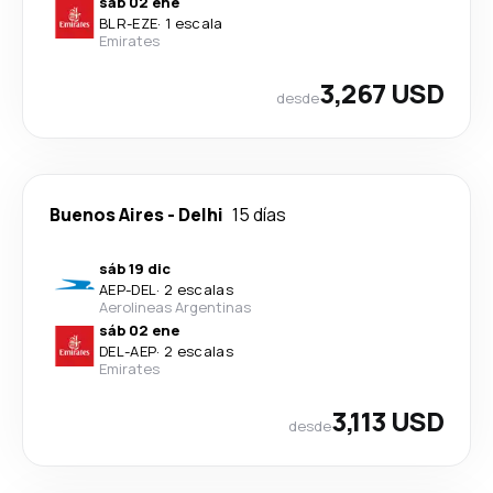
sáb 02 ene
BLR
-
EZE
·
1 escala
Emirates
3,267 USD
desde
Buenos Aires
-
Delhi
15 días
sáb 19 dic
AEP
-
DEL
·
2 escalas
Aerolineas Argentinas
sáb 02 ene
DEL
-
AEP
·
2 escalas
Emirates
3,113 USD
desde