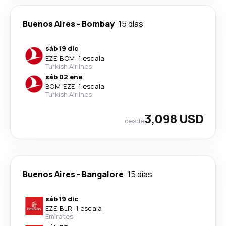
Buenos Aires
-
Bombay
15 días
sáb 19 dic
EZE
-
BOM
·
1 escala
Turkish Airlines
sáb 02 ene
BOM
-
EZE
·
1 escala
Turkish Airlines
3,098 USD
desde
Buenos Aires
-
Bangalore
15 días
sáb 19 dic
EZE
-
BLR
·
1 escala
Emirates