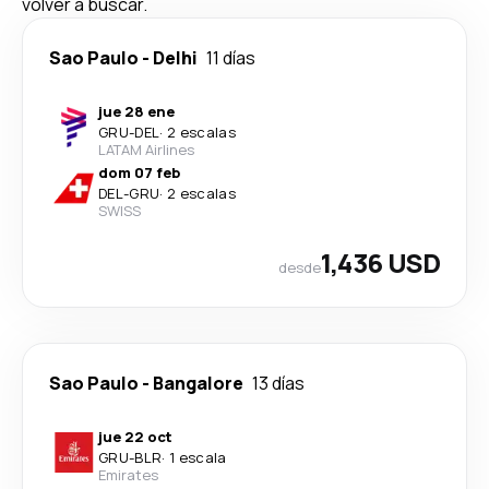
volver a buscar.
Sao Paulo
-
Delhi
11 días
jue 28 ene
GRU
-
DEL
·
2 escalas
LATAM Airlines
dom 07 feb
DEL
-
GRU
·
2 escalas
SWISS
1,436 USD
desde
Sao Paulo
-
Bangalore
13 días
jue 22 oct
GRU
-
BLR
·
1 escala
Emirates