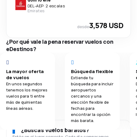
DEL
-
AEP
·
2 escalas
Emirates
3,578 USD
desde
¿Por qué vale la pena reservar vuelos con
eDestinos?
La mayor oferta
Búsqueda flexible
de vuelos
Extiende tu
En unos segundos
búsqueda para incluir
tenemos los mejores
aeropuertos
vuelos para ti entre
cercanos y una
más de quinientas
elección flexible de
líneas aéreas.
fechas para
encontrar la opción
más barata.
¿Buscas vuelos baratos?
Estás en el lugar correcto. Cada día comparamos