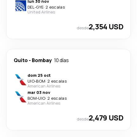
lun 30 nov
DEL
-
GYE
·
2 escalas
United Airlines
2,354 USD
desde
Quito
-
Bombay
10 días
dom 25 oct
UIO
-
BOM
·
2 escalas
American Airlines
mar 03 nov
BOM
-
UIO
·
2 escalas
American Airlines
2,479 USD
desde