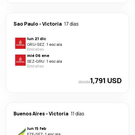
Sao Paulo
-
Victoria
17 días
lun 21 dic
GRU
-
SEZ
·
1 escala
Emirates
mié 06 ene
SEZ
-
GRU
·
1 escala
Emirates
1,791 USD
desde
Buenos Aires
-
Victoria
11 días
lun 15 feb
EZE
-
SEZ
·
1 escala