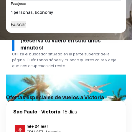
Pasajeros
Buscar
¡Reserva tu vuelo en solo unos
minutos!
Utiliza el buscador situado en la parte superior de la
página. Cuéntanos dónde y cuándo quieres volar y deja
que nos ocupemos del resto.
Ofertas especiales de vuelos a Victoria
Sao Paulo
-
Victoria
15 días
mié 24 mar
GRU
-
SEZ
·
1 escala