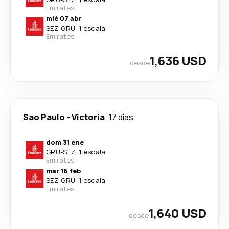
Emirates
mié 07 abr
SEZ
-
GRU
·
1 escala
Emirates
1,636 USD
desde
Sao Paulo
-
Victoria
17 días
dom 31 ene
GRU
-
SEZ
·
1 escala
Emirates
mar 16 feb
SEZ
-
GRU
·
1 escala
Emirates
1,640 USD
desde