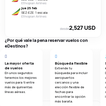
Ethiopian Airlines
jue 25 feb
SEZ
-
EZE
·
1 escala
Ethiopian Airlines
2,527 USD
desde
¿Por qué vale la pena reservar vuelos con
eDestinos?
La mayor oferta
Búsqueda flexible
de vuelos
Extiende tu
En unos segundos
búsqueda para incluir
tenemos los mejores
aeropuertos
vuelos para ti entre
cercanos y una
más de quinientas
elección flexible de
líneas aéreas.
fechas para
encontrar la opción
más barata.