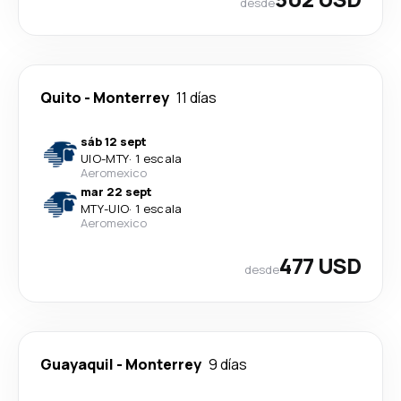
desde
Quito
-
Monterrey
11 días
sáb 12 sept
UIO
-
MTY
·
1 escala
Aeromexico
mar 22 sept
MTY
-
UIO
·
1 escala
Aeromexico
477 USD
desde
Guayaquil
-
Monterrey
9 días