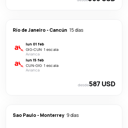
Río de Janeiro
-
Cancún
15 días
lun 01 feb
GIG
-
CUN
·
1 escala
Avianca
lun 15 feb
CUN
-
GIG
·
1 escala
Avianca
587 USD
desde
Sao Paulo
-
Monterrey
9 días