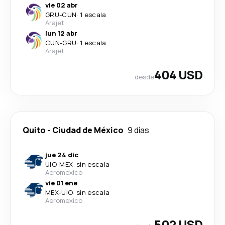
vie 02 abr
GRU
-
CUN
·
1 escala
Arajet
lun 12 abr
CUN
-
GRU
·
1 escala
Arajet
404 USD
desde
Quito
-
Ciudad de México
9 días
jue 24 dic
UIO
-
MEX
·
sin escala
Aeromexico
vie 01 ene
MEX
-
UIO
·
sin escala
Aeromexico
502 USD