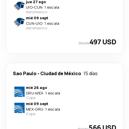
jue 27 ago
UIO
-
CUN
·
1 escala
Aeromexico
mié 09 sept
CUN
-
UIO
·
1 escala
Aeromexico
497 USD
desde
Sao Paulo
-
Ciudad de México
15 días
mié 26 ago
GRU
-
MEX
·
1 escala
Copa
mié 09 sept
MEX
-
GRU
·
1 escala
Copa
566 USD
desde