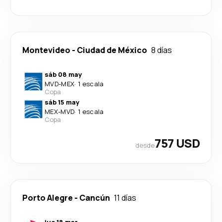
Montevideo
-
Ciudad de México
8 días
sáb 08 may
MVD
-
MEX
·
1 escala
Copa
sáb 15 may
MEX
-
MVD
·
1 escala
Copa
757 USD
desde
Porto Alegre
-
Cancún
11 días
jue 18 mar