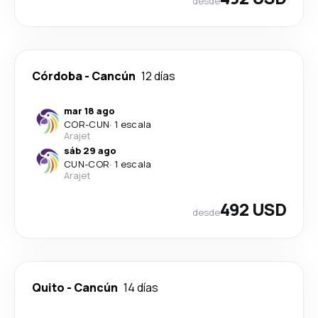
desde
Córdoba
-
Cancún
12 días
mar 18 ago
COR
-
CUN
·
1 escala
Arajet
sáb 29 ago
CUN
-
COR
·
1 escala
Arajet
492 USD
desde
Quito
-
Cancún
14 días