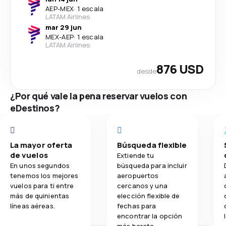
AEP
-
MEX
·
1 escala
LATAM Airlines
mar 29 jun
MEX
-
AEP
·
1 escala
LATAM Airlines
876 USD
desde
¿Por qué vale la pena reservar vuelos con
eDestinos?
La mayor oferta
Búsqueda flexible
de vuelos
Extiende tu
En unos segundos
búsqueda para incluir
tenemos los mejores
aeropuertos
vuelos para ti entre
cercanos y una
más de quinientas
elección flexible de
líneas aéreas.
fechas para
encontrar la opción
más barata.