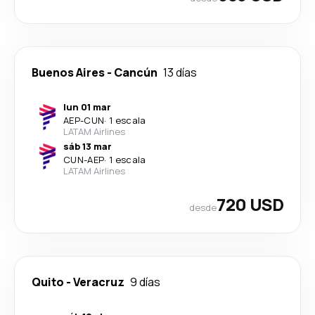
Buenos Aires
-
Cancún
13 días
lun 01 mar
AEP
-
CUN
·
1 escala
LATAM Airlines
sáb 13 mar
CUN
-
AEP
·
1 escala
LATAM Airlines
720 USD
desde
Quito
-
Veracruz
9 días