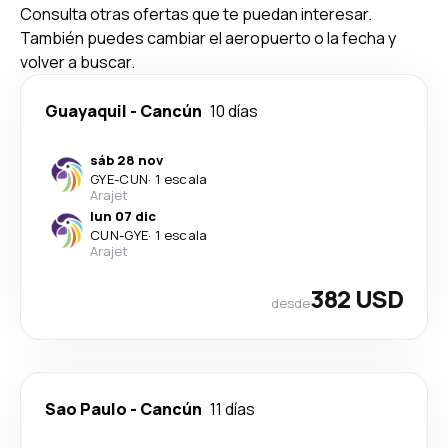
Consulta otras ofertas que te puedan interesar.
También puedes cambiar el aeropuerto o la fecha y
volver a buscar.
Guayaquil
-
Cancún
10 días
sáb 28 nov
GYE
-
CUN
·
1 escala
Arajet
lun 07 dic
CUN
-
GYE
·
1 escala
Arajet
382 USD
desde
Sao Paulo
-
Cancún
11 días