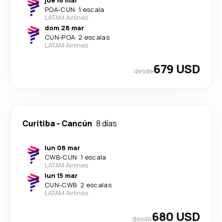
POA
-
CUN
·
1 escala
LATAM Airlines
dom 28 mar
CUN
-
POA
·
2 escalas
LATAM Airlines
679 USD
desde
Curitiba
-
Cancún
8 días
lun 08 mar
CWB
-
CUN
·
1 escala
LATAM Airlines
lun 15 mar
CUN
-
CWB
·
2 escalas
LATAM Airlines
680 USD
desde