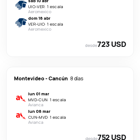
sáb 10 abr
UIO
-
VER
·
1 escala
Aeromexico
dom 18 abr
VER
-
UIO
·
1 escala
Aeromexico
723 USD
desde
Montevideo
-
Cancún
8 días
lun 01 mar
MVD
-
CUN
·
1 escala
Avianca
lun 08 mar
CUN
-
MVD
·
1 escala
Avianca
752 USD
desde