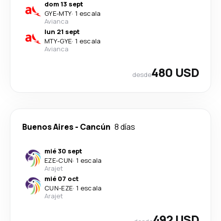
dom 13 sept
GYE
-
MTY
·
1 escala
Avianca
lun 21 sept
MTY
-
GYE
·
1 escala
Avianca
480 USD
desde
Buenos Aires
-
Cancún
8 días
mié 30 sept
EZE
-
CUN
·
1 escala
Arajet
mié 07 oct
CUN
-
EZE
·
1 escala
Arajet
492 USD