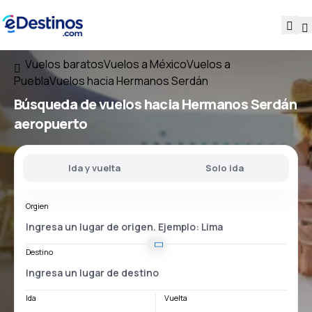
Vuelos baratos
Vuelos a México
Vuelos a
Puebla
Vuelos hacia Hermanos Serdán
Búsqueda de vuelos
hacia
Hermanos Serdán
aeropuerto
Ida y vuelta
Solo ida
Orgien
Destino
Ida
Vuelta