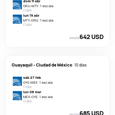
dom 11 abr
GRU
-
MTY
·
1 escala
Copa
lun 19 abr
MTY
-
GRU
·
1 escala
Copa
642 USD
desde
Guayaquil
-
Ciudad de México
10 días
sáb 27 feb
GYE
-
MEX
·
1 escala
Copa
lun 08 mar
MEX
-
GYE
·
1 escala
Copa
685 USD
desde