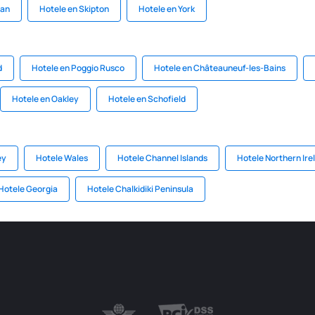
gan
Hotele en Skipton
Hotele en York
d
Hotele en Poggio Rusco
Hotele en Châteauneuf-les-Bains
Hotele en Oakley
Hotele en Schofield
ey
Hotele Wales
Hotele Channel Islands
Hotele Northern Ire
Hotele Georgia
Hotele Chalkidiki Peninsula