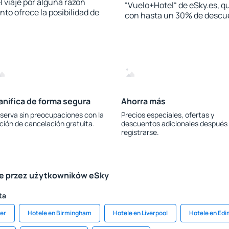
l viaje por alguna razón
“Vuelo+Hotel“ de eSky.es, qu
to ofrece la posibilidad de
con hasta un 30% de descu
anifica de forma segura
Ahorra más
serva sin preocupaciones con la
Precios especiales, ofertas y
ción de cancelación gratuita.
descuentos adicionales después
registrarse.
le przez użytkowników eSky
ta
er
Hotele en Birmingham
Hotele en Liverpool
Hotele en Ed