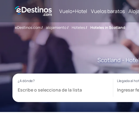
Vuelo+Hotel
Vuelos baratos
Aloj
eDestinos.com
/
alojamiento
/
Hoteles
/
Hoteles in Scotland
Scotland - Hote