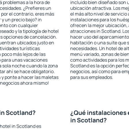
rá problemas a la hora de
incluido bien diseñado son 
ecesidades. ¿Prefieres un
ubicación atractiva. Los me
, por el contrario, eres más
el más alto nivel de servici
y un precio bajo? in
instalaciones para los huésp
ento con cualquier
ofrecen la mejor ubicación, 
seado y la tipología de hotel
atracciones in Scotland. Los
as opciones de cancelación.
hacer uso del aparcamiento 
cuentran ubicados justo en
habitación o una suite que 
tividades turísticas
necesidades. Un hotel de al
poco más lejos de las
menú variado, zonas de bien
o para unas vacaciones
como actividades para los m
a sola noche cuando la zona
Scotland es la opción perfect
r ahí se hace obligatorio.
negocios, así como para em
 y ponte a hacer las maletas
para sus empleados.
de negocios ahora mismo!
in Scotland?
¿Qué instalaciones 
in Scotland?
hotel in Scotland es