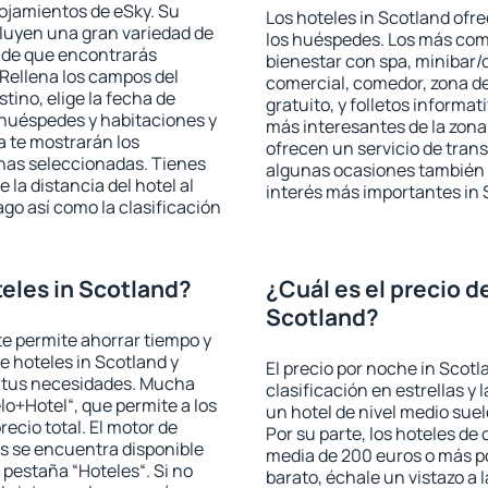
lojamientos de eSky. Su
Los hoteles in Scotland ofre
cluyen una gran variedad de
los huéspedes. Los más comu
a de que encontrarás
bienestar con spa, minibar/c
Rellena los campos del
comercial, comedor, zona d
tino, elige la fecha de
gratuito, y folletos informat
 huéspedes y habitaciones y
más interesantes de la zon
a te mostrarán los
ofrecen un servicio de trans
chas seleccionadas. Tienes
algunas ocasiones también r
 la distancia del hotel al
interés más importantes in 
ago así como la clasificación
eles in Scotland?
¿Cuál es el precio d
Scotland?
 te permite ahorrar tiempo y
e hoteles in Scotland y
El precio por noche in Scotl
a tus necesidades. Mucha
clasificación en estrellas y
lo+Hotel“, que permite a los
un hotel de nivel medio suel
ecio total. El motor de
Por su parte, los hoteles de
s se encuentra disponible
media de 200 euros o más p
a pestaña “Hoteles“. Si no
barato, échale un vistazo a 