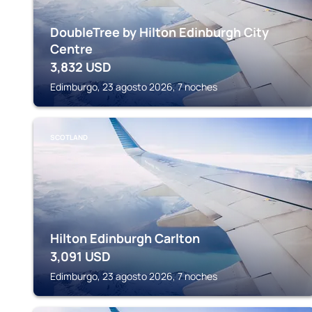
DoubleTree by Hilton Edinburgh City
Centre
3,832
USD
Edimburgo, 23 agosto 2026, 7 noches
SCOTLAND
Hilton Edinburgh Carlton
3,091
USD
Edimburgo, 23 agosto 2026, 7 noches