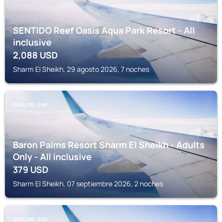
SENTIDO Reef Oasis Aqua Park Resort - All
inclusive
2,088
USD
Sharm El Sheikh, 29 agosto 2026, 7 noches
SINAÍ DEL SUR
Baron Palms Resort Sharm El Sheikh - Adults
Only - All inclusive
379
USD
Sharm El Sheikh, 07 septiembre 2026, 2 noches
SINAÍ DEL SUR