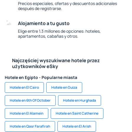
Precios especiales, ofertas y descuentos adicionales
después de registrarse.
Alojamiento a tu gusto
Elige entre 1.3 millones de opciones: hoteles,
apartamentos, cabañas y otros.
Najczęściej wyszukiwane hotele przez
użytkowników eSky
Hotele en Egipto - Popularne miasta
Hotele en El Cairo
Hotele en Guiza
Hotele en 6th Of October
Hotele en Hurghada
Hotele en El Alamein
Hotele en Saint Catherine
Hotele en Qasr Farafirah
Hotele en El Arish