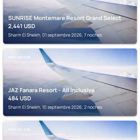
SUNRISE Montemare Resort Grand Select
2,441
USD
Sharm El Sheikh, 01 septiembre 2026, 7 noches
SINAÍ DEL SUR
JAZ Fanara Resort - All Inclusive
484
USD
Sharm El Sheikh, 10 septiembre 2026, 2 noches
SINAÍ DEL SUR