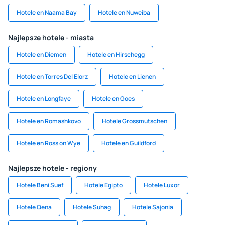
Hotele en Naama Bay
Hotele en Nuweiba
Najlepsze hotele - miasta
Hotele en Diemen
Hotele en Hirschegg
Hotele en Torres Del Elorz
Hotele en Lienen
Hotele en Longfaye
Hotele en Goes
Hotele en Romashkovo
Hotele Grossmutschen
Hotele en Ross on Wye
Hotele en Guildford
Najlepsze hotele - regiony
Hotele Beni Suef
Hotele Egipto
Hotele Luxor
Hotele Qena
Hotele Suhag
Hotele Sajonia