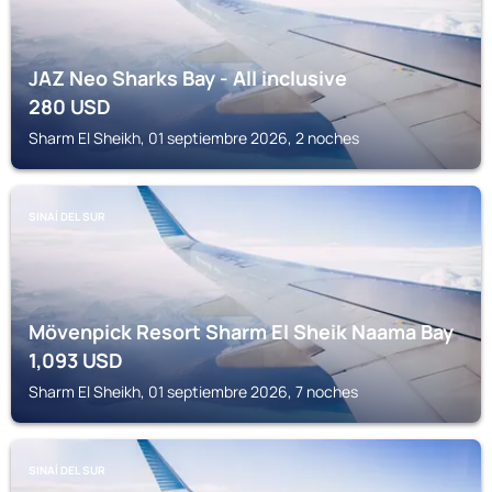
JAZ Neo Sharks Bay - All inclusive
280
USD
Sharm El Sheikh, 01 septiembre 2026, 2 noches
SINAÍ DEL SUR
Mövenpick Resort Sharm El Sheik Naama Bay
1,093
USD
Sharm El Sheikh, 01 septiembre 2026, 7 noches
SINAÍ DEL SUR