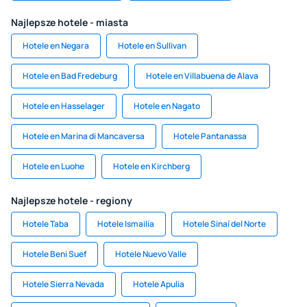
Najlepsze hotele - miasta
Hotele en Negara
Hotele en Sullivan
Hotele en Bad Fredeburg
Hotele en Villabuena de Alava
Hotele en Hasselager
Hotele en Nagato
Hotele en Marina di Mancaversa
Hotele Pantanassa
Hotele en Luohe
Hotele en Kirchberg
Najlepsze hotele - regiony
Hotele Taba
Hotele Ismailía
Hotele Sinaí del Norte
Hotele Beni Suef
Hotele Nuevo Valle
Hotele Sierra Nevada
Hotele Apulia