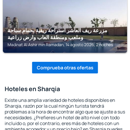
مزرعة ريف العاشر استراحة ريفية بحمام سباحة
وملعب ومنطقة العاب وارض زراعية
Madinat Al Ashir min Ramadan, 14 agosto 2026, 2 noches
Comprueba otras ofertas
Hoteles en Sharqia
Existe una amplia variedad de hoteles disponibles en
Sharqia, razón por la cual ningún turista tendrá
problemas a la hora de encontrar algo que se ajuste a sus
necesidades. ¿Prefieres un hotel de alto nivel con todo
incluido o, por el contrario, eres más de hoteles con un
ambiente acogedor y un precio bajo? en Sharqia puedes