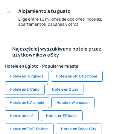
Alojamiento a tu gusto
Elige entre 1.3 millones de opciones: hoteles,
apartamentos, cabañas y otros.
Najczęściej wyszukiwane hotele przez
użytkowników eSky
Hotele en Egipto - Popularne miasta
Hotele en Hurghada
Hotele en 6th Of October
Hotele en El Cairo
Hotele en Guiza
Hotele en El Alamein
Hotele en Ramadan
Hotele en Isnā
Hotele en El Gouna
Hotele en Ein El Sokhna
Hotele en Dabaa City