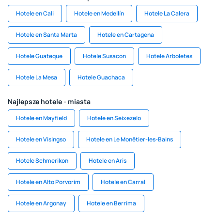
Hotele en Cali
Hotele en Medellín
Hotele La Calera
Hotele en Santa Marta
Hotele en Cartagena
Hotele Guateque
Hotele Susacon
Hotele Arboletes
Hotele La Mesa
Hotele Guachaca
Najlepsze hotele - miasta
Hotele en Mayfield
Hotele en Seixezelo
Hotele en Visingso
Hotele en Le Monêtier-les-Bains
Hotele Schmerikon
Hotele en Aris
Hotele en Alto Porvorim
Hotele en Carral
Hotele en Argonay
Hotele en Berrima