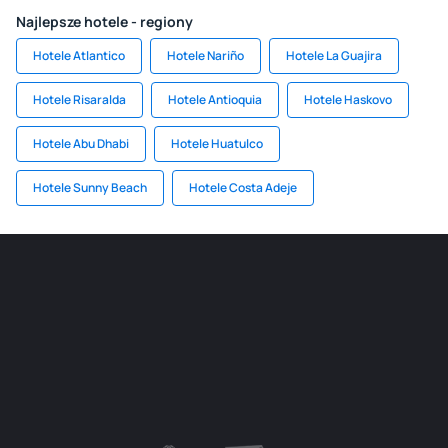
Najlepsze hotele - regiony
Hotele Atlantico
Hotele Nariño
Hotele La Guajira
Hotele Risaralda
Hotele Antioquia
Hotele Haskovo
Hotele Abu Dhabi
Hotele Huatulco
Hotele Sunny Beach
Hotele Costa Adeje