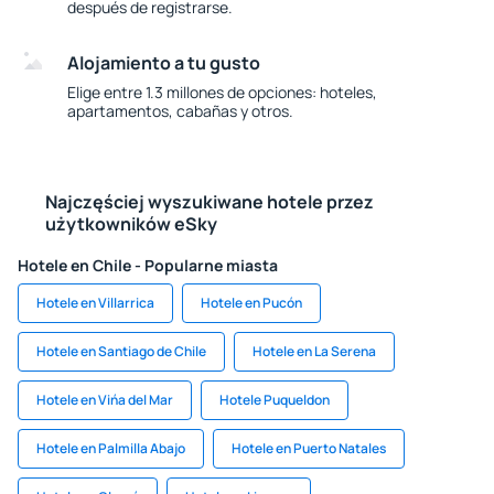
después de registrarse.
Alojamiento a tu gusto
Elige entre 1.3 millones de opciones: hoteles,
apartamentos, cabañas y otros.
Najczęściej wyszukiwane hotele przez
użytkowników eSky
Hotele en Chile - Popularne miasta
Hotele en Villarrica
Hotele en Pucón
Hotele en Santiago de Chile
Hotele en La Serena
Hotele en Vińa del Mar
Hotele Puqueldon
Hotele en Palmilla Abajo
Hotele en Puerto Natales