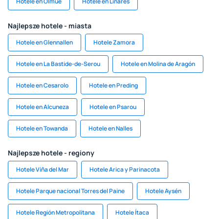
Hotele en Olmué
Hotele en Linares
Najlepsze hotele - miasta
Hotele en Glennallen
Hotele Zamora
Hotele en La Bastide-de-Serou
Hotele en Molina de Aragón
Hotele en Cesarolo
Hotele en Preding
Hotele en Alcuneza
Hotele en Psarou
Hotele en Towanda
Hotele en Nalles
Najlepsze hotele - regiony
Hotele Viña del Mar
Hotele Arica y Parinacota
Hotele Parque nacional Torres del Paine
Hotele Aysén
Hotele Región Metropolitana
Hotele Ítaca