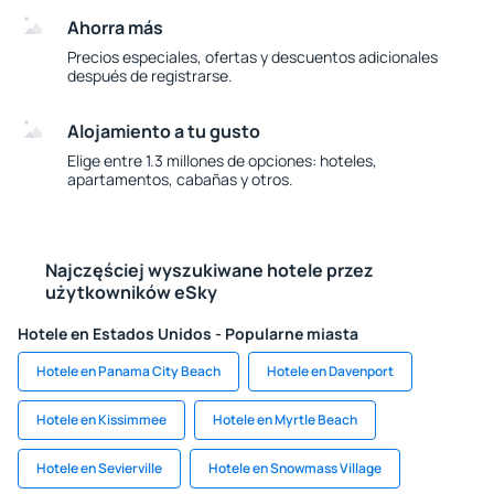
Ahorra más
Precios especiales, ofertas y descuentos adicionales
después de registrarse.
Alojamiento a tu gusto
Elige entre 1.3 millones de opciones: hoteles,
apartamentos, cabañas y otros.
Najczęściej wyszukiwane hotele przez
użytkowników eSky
Hotele en Estados Unidos - Popularne miasta
Hotele en Panama City Beach
Hotele en Davenport
Hotele en Kissimmee
Hotele en Myrtle Beach
Hotele en Sevierville
Hotele en Snowmass Village