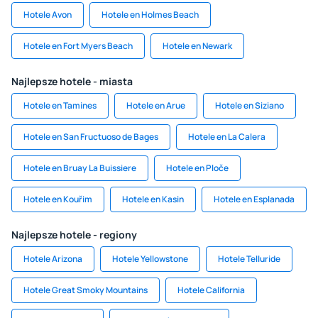
Hotele Avon
Hotele en Holmes Beach
Hotele en Fort Myers Beach
Hotele en Newark
Najlepsze hotele - miasta
Hotele en Tamines
Hotele en Arue
Hotele en Siziano
Hotele en San Fructuoso de Bages
Hotele en La Calera
Hotele en Bruay La Buissiere
Hotele en Ploče
Hotele en Kouřim
Hotele en Kasin
Hotele en Esplanada
Najlepsze hotele - regiony
Hotele Arizona
Hotele Yellowstone
Hotele Telluride
Hotele Great Smoky Mountains
Hotele California