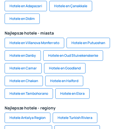
Hotele en Adapazari
Hotele en Çanakkale
Hotele en Didim
Najlepsze hotele - miasta
Hotele en Villanova Monferrato
Hotele en Putuoshan
Hotele en Danby
Hotele en Oud Stuivekenskerke
Hotele en Camar
Hotele en Goodland
Hotele en Chakan
Hotele en Halford
Hotele en Tambohorano
Hotele en Elora
Najlepsze hotele - regiony
Hotele Antalya Region
Hotele Turkish Riviera