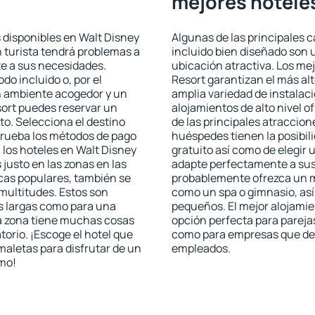
mejores hotele
 disponibles en Walt Disney
Algunas de las principales c
n turista tendrá problemas a
incluido bien diseñado son 
te a sus necesidades.
ubicación atractiva. Los me
odo incluido o, por el
Resort garantizan el más alt
n ambiente acogedor y un
amplia variedad de instalac
sort puedes reservar un
alojamientos de alto nivel o
o. Selecciona el destino
de las principales atraccion
mprueba los métodos de pago
huéspedes tienen la posibil
n los hoteles en Walt Disney
gratuito así como de elegir 
justo en las zonas en las
adapte perfectamente a sus 
icas populares, también se
probablemente ofrezca un m
multitudes. Estos son
como un spa o gimnasio, así
s largas como para una
pequeños. El mejor alojamie
a zona tiene muchas cosas
opción perfecta para parejas,
torio. ¡Escoge el hotel que
como para empresas que des
maletas para disfrutar de un
empleados.
smo!