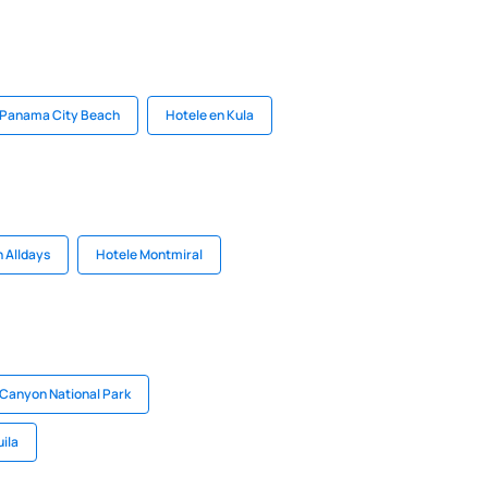
 Panama City Beach
Hotele en Kula
n Alldays
Hotele Montmiral
 Canyon National Park
ila