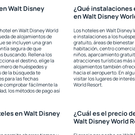
en Walt Disney
¿Qué instalaciones 
en Walt Disney Worl
hotel en Walt Disney World
Los hoteles en Walt Disney W
queda de alojamientos de
e instalaciones a los hués
que se incluyen una gran
gratuito, áreas de bienestar
antía segura de que
habitación, centro comercia
s buscando. Rellena los
niños, aparcamiento gratuito
iona el destino, elige la
atracciones turísticas más 
número de huéspedes y
alojamientos también ofrece
s de la búsqueda te
hacia el aeropuerto. En al
es para las fechas
visitar los lugares de inter
de comprobar fácilmente la
World Resort.
udad, los métodos de pago así
eles en Walt Disney
¿Cuál es el precio d
Walt Disney World R