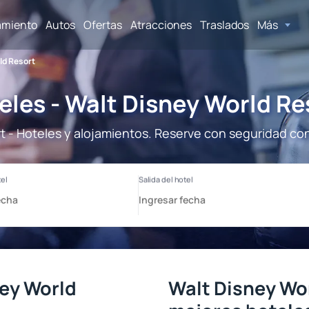
amiento
Autos
Ofertas
Atracciones
Traslados
Más
ld Resort
eles - Walt Disney World Re
t - Hoteles y alojamientos. Reserve con seguridad con
ney World
Walt Disney Wor