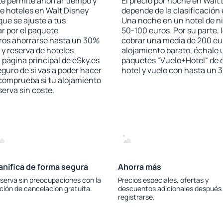
 te permite ahorrar tiempo y
El precio por noche en Walt 
de hoteles en Walt Disney
depende de la clasificación e
ue se ajuste a tus
Una noche en un hotel de ni
r por el paquete
50-100 euros. Por su parte, 
jeros ahorrarse hasta un 30%
cobrar una media de 200 eu
 y reserva de hoteles
alojamiento barato, échale u
 página principal de eSky.es
paquetes “Vuelo+Hotel“ de e
eguro de si vas a poder hacer
hotel y vuelo con hasta un
 comprueba si tu alojamiento
serva sin coste.
anifica de forma segura
Ahorra más
serva sin preocupaciones con la
Precios especiales, ofertas y
ción de cancelación gratuita.
descuentos adicionales después
registrarse.