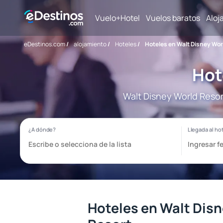
Vuelo+Hotel
Vuelos baratos
Aloj
eDestinos.com
/
alojamiento
/
Hoteles
/
Hoteles en Walt Disney Wor
Hot
Walt Disney World Resor
Hoteles en Walt Dis