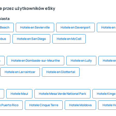
le przez użytkowników eSky
miasta
e Beach
Hotele en Sevierville
Hotele en Davenport
Hotele en
mbus
Hotele en San Diego
Hotele en McCall
n
Hotele en Dombasle-sur-Meurthe
Hotele en Lully
Hotele e
Hotele en Larraintzar
Hotele en Glottertal
Hotele Maui
Hotele Mesa Verde National Park
Hotele Kings
e Puerto Rico
Hotele Cinque Terre
Hotele Moldova
Hotele Hu