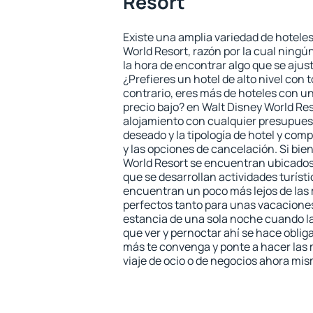
Resort
Existe una amplia variedad de hoteles
World Resort, razón por la cual ningú
la hora de encontrar algo que se ajus
¿Prefieres un hotel de alto nivel con t
contrario, eres más de hoteles con u
precio bajo? en Walt Disney World Re
alojamiento con cualquier presupuest
deseado y la tipología de hotel y co
y las opciones de cancelación. Si bie
World Resort se encuentran ubicados 
que se desarrollan actividades turíst
encuentran un poco más lejos de las 
perfectos tanto para unas vacacione
estancia de una sola noche cuando l
que ver y pernoctar ahí se hace obliga
más te convenga y ponte a hacer las 
viaje de ocio o de negocios ahora mi