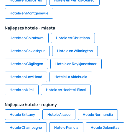
Hotele en Les Orres
Hotele en Perros-Guirec
Hotele en Montgenevre
Najlepsze hotele - miasta
Hotele en Shirakawa
Hotele en Christiana
Hotele en Sakleshpur
Hotele en Wilmington
Hotele en Güglingen
Hotele en Reykjanesbaer
Hotele en Low Head
Hotele La Aldehuela
Hotele en Kími
Hotele en Hechtel-Eksel
Najlepsze hotele - regiony
Hotele Brittany
Hotele Alsace
Hotele Normandía
Hotele Champagne
Hotele Francia
Hotele Dolomitas