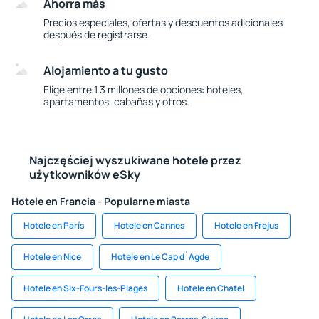
Ahorra más
Precios especiales, ofertas y descuentos adicionales
después de registrarse.
Alojamiento a tu gusto
Elige entre 1.3 millones de opciones: hoteles,
apartamentos, cabañas y otros.
Najczęściej wyszukiwane hotele przez
użytkowników eSky
Hotele en Francia - Popularne miasta
Hotele en París
Hotele en Cannes
Hotele en Frejus
Hotele en Nice
Hotele en Le Cap d`Agde
Hotele en Six-Fours-les-Plages
Hotele en Chatel