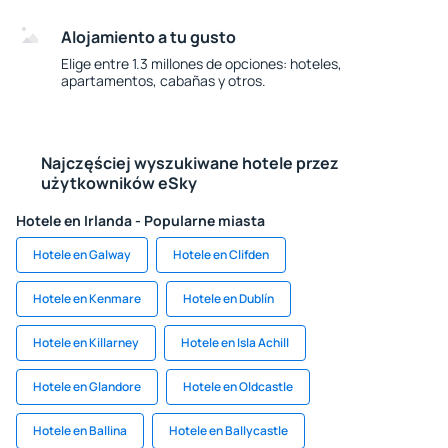
Alojamiento a tu gusto
Elige entre 1.3 millones de opciones: hoteles,
apartamentos, cabañas y otros.
Najczęściej wyszukiwane hotele przez
użytkowników eSky
Hotele en Irlanda - Popularne miasta
Hotele en Galway
Hotele en Clifden
Hotele en Kenmare
Hotele en Dublín
Hotele en Killarney
Hotele en Isla Achill
Hotele en Glandore
Hotele en Oldcastle
Hotele en Ballina
Hotele en Ballycastle