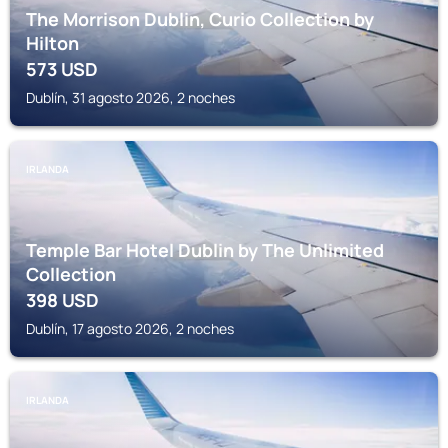
The Morrison Dublin, Curio Collection by
Hilton
573
USD
Dublín, 31 agosto 2026, 2 noches
IRLANDA
Temple Bar Hotel Dublin by The Unlimited
Collection
398
USD
Dublín, 17 agosto 2026, 2 noches
IRLANDA