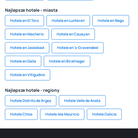
Najlepsze hotele - miasta
Hotele en El Toro
Hotele en Lunteren
Hotele en Nago
Hotele en Macherio
Hotele en Cauayan
Hotele en Jalalabad
Hotele en 's-Gravendeel
Hotele en Dalia
Hotele en Biratnagar
Hotele en Vitigudino
Najlepsze hotele - regiony
Hotele Distrito de Argeș
Hotele Valle de Aosta
Hotele Chios
Hotele Isla Mauricio
Hotele Galicia