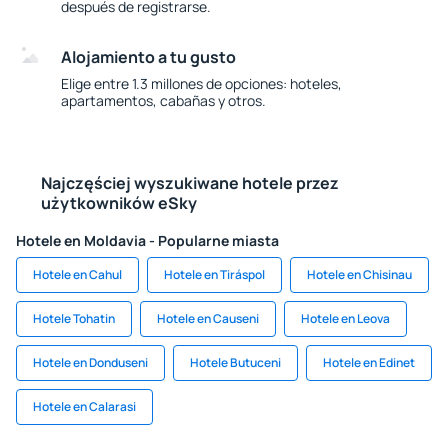
después de registrarse.
Alojamiento a tu gusto
Elige entre 1.3 millones de opciones: hoteles,
apartamentos, cabañas y otros.
Najczęściej wyszukiwane hotele przez
użytkowników eSky
Hotele en Moldavia - Popularne miasta
Hotele en Cahul
Hotele en Tiráspol
Hotele en Chisinau
Hotele Tohatin
Hotele en Causeni
Hotele en Leova
Hotele en Donduseni
Hotele Butuceni
Hotele en Edinet
Hotele en Calarasi