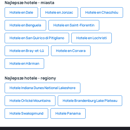
Najlepsze hotele - miasta
Hotele en Dale
Hotele en Jonzac
Hotele en Chaozhóu
Hotele en Benguela
Hotele en Saint-Florentin
Hotele en San Quirico di Pitigliano
Hotele en Lochristi
Hotele en Bray-et-Lû
Hotele en Corvara
Hotele en Hărman
Najlepsze hotele - regiony
Hotele Indiana Dunes National Lakeshore
Hotele Orlické Mountains
Hotele Brandenburg Lake Plateau
Hotele Swakopmund
Hotele Panama