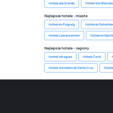
Hotele Isla Grande
Hotele San Blas Isl
Najlepsze hotele - miasta
Hotele en Puigreig
Hotele en Salvenbe
Hotele Lawrencetown
Hotele en Nach
Najlepsze hotele - regiony
Hotele Veraguas
Hotele Coclé
Hotele Voivodato de Santa Cruz
Hotele