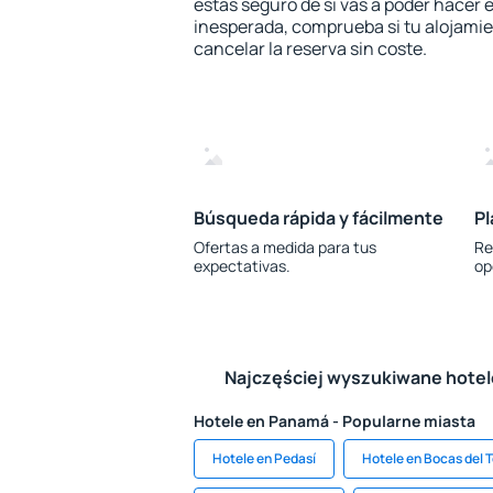
estás seguro de si vas a poder hacer e
inesperada, comprueba si tu alojamien
cancelar la reserva sin coste.
Búsqueda rápida y fácilmente
Pl
Ofertas a medida para tus
Re
expectativas.
op
Najczęściej wyszukiwane hote
Hotele en Panamá - Popularne miasta
Hotele en Pedasí
Hotele en Bocas del 