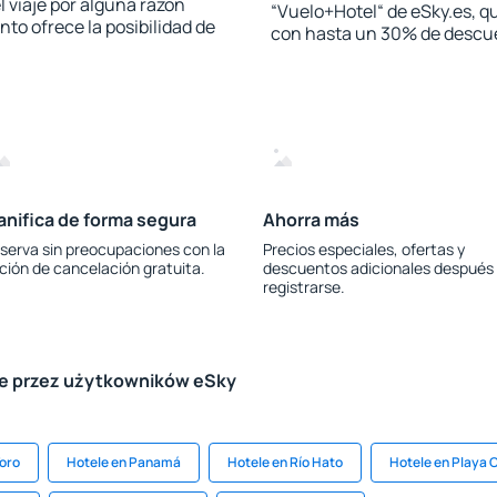
l viaje por alguna razón
“Vuelo+Hotel“ de eSky.es, qu
to ofrece la posibilidad de
con hasta un 30% de descu
anifica de forma segura
Ahorra más
serva sin preocupaciones con la
Precios especiales, ofertas y
ción de cancelación gratuita.
descuentos adicionales después
registrarse.
le przez użytkowników eSky
Toro
Hotele en Panamá
Hotele en Río Hato
Hotele en Playa