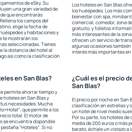
lojamientos de eSky. Su
Los hoteles en San Blas ofre
cluyen una gran variedad de
los huéspedes. Los más comu
a de que encontrarás
bienestar con spa, minibar/c
Rellena los campos del
comercial, comedor, zona d
tino, elige la fecha de
gratuito, y folletos informat
 huéspedes y habitaciones y
más interesantes de la zon
a te mostrarán los
ofrecen un servicio de trans
chas seleccionadas. Tienes
algunas ocasiones también r
 la distancia del hotel al
interés más importantes en 
ago así como la clasificación
eles en San Blas?
¿Cuál es el precio d
San Blas?
 te permite ahorrar tiempo y
de hoteles en San Blas y
El precio por noche en San B
a tus necesidades. Mucha
clasificación en estrellas y
lo+Hotel“, que permite a los
un hotel de nivel medio suel
ecio total. El motor de
Por su parte, los hoteles de
s se encuentra disponible
media de 200 euros o más p
a pestaña “Hoteles“. Si no
barato, échale un vistazo a 