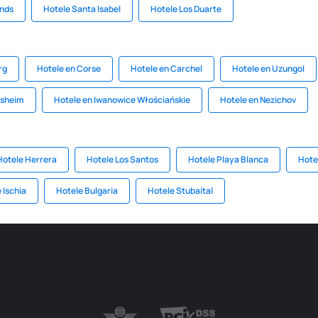
ands
Hotele Santa Isabel
Hotele Los Duarte
rg
Hotele en Corse
Hotele en Carchel
Hotele en Uzungol
tsheim
Hotele en Iwanowice Włościańskie
Hotele en Nezichov
Hotele Herrera
Hotele Los Santos
Hotele Playa Blanca
Hote
 Ischia
Hotele Bulgaria
Hotele Stubaital