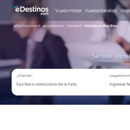
Vuelo+Hotel
Vuelos baratos
Aloj
eDestinos.com
/
alojamiento
/
Hoteles
/
Hoteles en San Blas
San Blas - Hote