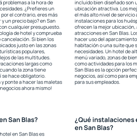
rá problemas a la hora de
incluido bien diseñado son 
ecesidades. ¿Prefieres un
ubicación atractiva. Los me
, por el contrario, eres más
el más alto nivel de servici
 y un precio bajo? en San
instalaciones para los huésp
 con cualquier presupuesto.
ofrecen la mejor ubicación, 
pología de hotel y comprueba
atracciones en San Blas. Lo
 cancelación. Si bien los
hacer uso del aparcamiento 
icados justo en las zonas
habitación o una suite que 
turísticas populares,
necesidades. Un hotel de al
jos de las multitudes.
menú variado, zonas de bien
 vacaciones largas como
como actividades para los m
cuando la zona tiene
San Blas es la opción perfect
 se hace obligatorio.
negocios, así como para em
 y ponte a hacer las maletas
para sus empleados.
de negocios ahora mismo!
en San Blas?
¿Qué instalaciones 
en San Blas?
hotel en San Blas es