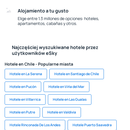
Alojamiento a tu gusto
Elige entre 1.3 millones de opciones: hoteles,
apartamentos, cabañas y otros.
Najczęściej wyszukiwane hotele przez
użytkowników eSky
Hotele en Chile - Popularne miasta
Hotele en La Serena
Hotele en Santiago de Chile
Hotele en Pucón
Hotele en Vińa del Mar
Hotele en Villarrica
Hotele en Las Gualas
Hotele en Putre
Hotele en Valdivia
Hotele Rinconada De Los Andes
Hotele Puerto Saavedra