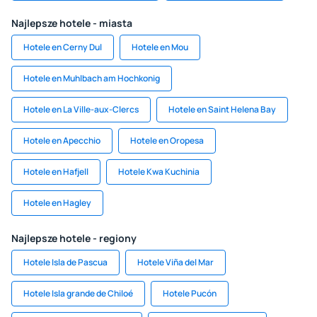
Najlepsze hotele - miasta
Hotele en Cerny Dul
Hotele en Mou
Hotele en Muhlbach am Hochkonig
Hotele en La Ville-aux-Clercs
Hotele en Saint Helena Bay
Hotele en Apecchio
Hotele en Oropesa
Hotele en Hafjell
Hotele Kwa Kuchinia
Hotele en Hagley
Najlepsze hotele - regiony
Hotele Isla de Pascua
Hotele Viña del Mar
Hotele Isla grande de Chiloé
Hotele Pucón