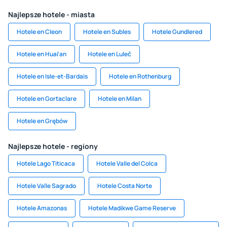
Najlepsze hotele - miasta
Hotele en Cleon
Hotele en Subles
Hotele Gundlered
Hotele en Huai'an
Hotele en Luleč
Hotele en Isle-et-Bardais
Hotele en Rothenburg
Hotele en Gortaclare
Hotele en Milan
Hotele en Grębów
Najlepsze hotele - regiony
Hotele Lago Titicaca
Hotele Valle del Colca
Hotele Valle Sagrado
Hotele Costa Norte
Hotele Amazonas
Hotele Madikwe Game Reserve