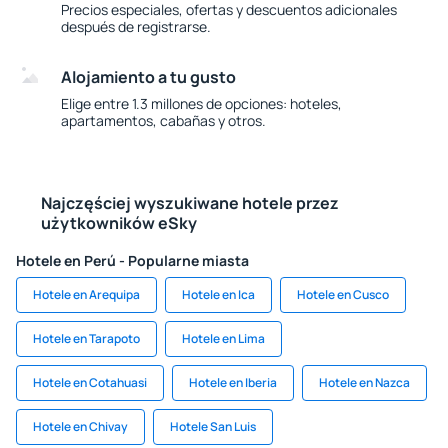
Precios especiales, ofertas y descuentos adicionales
después de registrarse.
Alojamiento a tu gusto
Elige entre 1.3 millones de opciones: hoteles,
apartamentos, cabañas y otros.
Najczęściej wyszukiwane hotele przez
użytkowników eSky
Hotele en Perú - Popularne miasta
Hotele en Arequipa
Hotele en Ica
Hotele en Cusco
Hotele en Tarapoto
Hotele en Lima
Hotele en Cotahuasi
Hotele en Iberia
Hotele en Nazca
Hotele en Chivay
Hotele San Luis