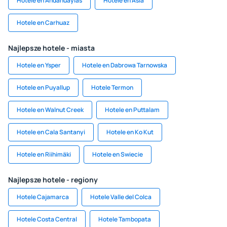
Hotele en Andahuaylas
Hotele en Asia
Hotele en Carhuaz
Najlepsze hotele - miasta
Hotele en Ysper
Hotele en Dabrowa Tarnowska
Hotele en Puyallup
Hotele Termon
Hotele en Walnut Creek
Hotele en Puttalam
Hotele en Cala Santanyi
Hotele en Ko Kut
Hotele en Riihimäki
Hotele en Swiecie
Najlepsze hotele - regiony
Hotele Cajamarca
Hotele Valle del Colca
Hotele Costa Central
Hotele Tambopata