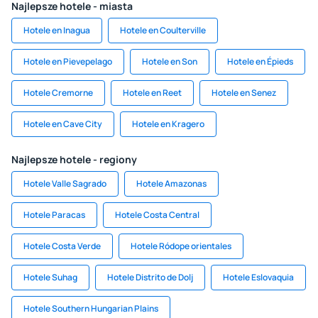
Najlepsze hotele - miasta
Hotele en Inagua
Hotele en Coulterville
Hotele en Pievepelago
Hotele en Son
Hotele en Épieds
Hotele Cremorne
Hotele en Reet
Hotele en Senez
Hotele en Cave City
Hotele en Kragero
Najlepsze hotele - regiony
Hotele Valle Sagrado
Hotele Amazonas
Hotele Paracas
Hotele Costa Central
Hotele Costa Verde
Hotele Ródope orientales
Hotele Suhag
Hotele Distrito de Dolj
Hotele Eslovaquia
Hotele Southern Hungarian Plains