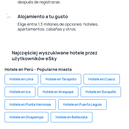
después de registrarse.
Alojamiento a tu gusto
Elige entre 1.3 millones de opciones: hoteles,
apartamentos, cabañas y otros.
Najczęściej wyszukiwane hotele przez
użytkowników eSky
Hotele en Perú - Popularne miasta
Hotele en Lima
Hotele en Tarapoto
Hotele en Cusco
Hotele en Ica
Hotele en Arequipa
Hotele en Surquillo
Hotele en Punta Hermosa
Hotele en Puerto Leguia
Hotele en Oxapampa
Hotele en Bellavista