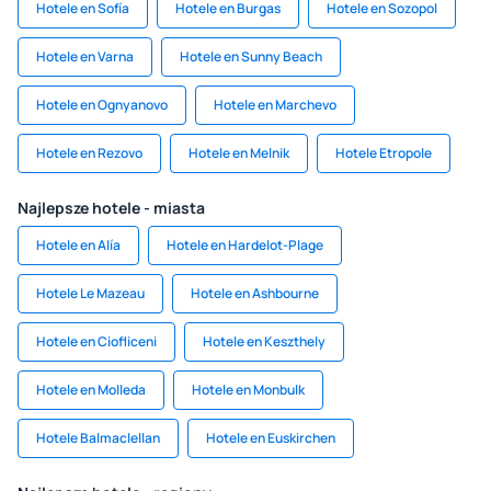
Hotele en Sofía
Hotele en Burgas
Hotele en Sozopol
Hotele en Varna
Hotele en Sunny Beach
Hotele en Ognyanovo
Hotele en Marchevo
Hotele en Rezovo
Hotele en Melnik
Hotele Etropole
Najlepsze hotele - miasta
Hotele en Alía
Hotele en Hardelot-Plage
Hotele Le Mazeau
Hotele en Ashbourne
Hotele en Ciofliceni
Hotele en Keszthely
Hotele en Molleda
Hotele en Monbulk
Hotele Balmaclellan
Hotele en Euskirchen