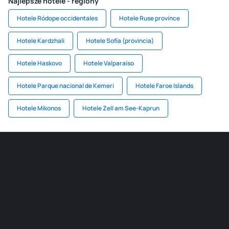
Najlepsze hotele - regiony
Hotele Ródope occidentales
Hotele Ruse province
Hotele Kardzhali
Hotele Sofía (provincia)
Hotele Haskovo
Hotele Valparaíso
Hotele Parque nacional de Kemeri
Hotele Faroe Islands
Hotele Míkonos
Hotele Zell am See-Kaprun