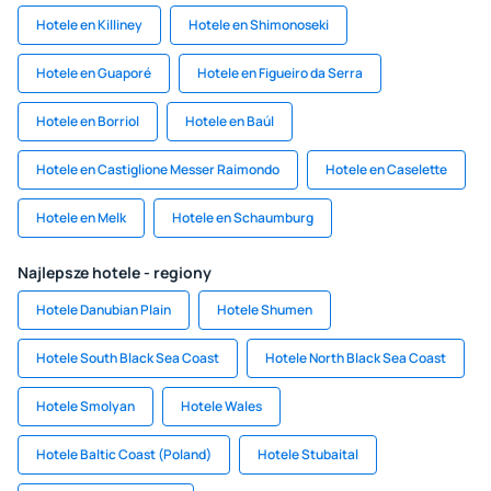
Hotele en Killiney
Hotele en Shimonoseki
Hotele en Guaporé
Hotele en Figueiro da Serra
Hotele en Borriol
Hotele en Baúl
Hotele en Castiglione Messer Raimondo
Hotele en Caselette
Hotele en Melk
Hotele en Schaumburg
Najlepsze hotele - regiony
Hotele Danubian Plain
Hotele Shumen
Hotele South Black Sea Coast
Hotele North Black Sea Coast
Hotele Smolyan
Hotele Wales
Hotele Baltic Coast (Poland)
Hotele Stubaital