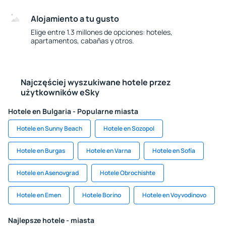
Alojamiento a tu gusto
Elige entre 1.3 millones de opciones: hoteles,
apartamentos, cabañas y otros.
Najczęściej wyszukiwane hotele przez
użytkowników eSky
Hotele en Bulgaria - Popularne miasta
Hotele en Sunny Beach
Hotele en Sozopol
Hotele en Burgas
Hotele en Varna
Hotele en Sofía
Hotele en Asenovgrad
Hotele Obrochishte
Hotele en Emen
Hotele Borino
Hotele en Voyvodinovo
Najlepsze hotele - miasta