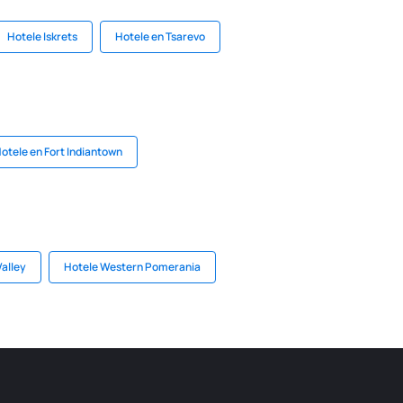
Hotele Iskrets
Hotele en Tsarevo
otele en Fort Indiantown
Valley
Hotele Western Pomerania