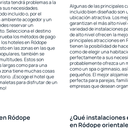
urista tendrá problemas a la
Algunas de las principales c
 a sus necesidades.
incluido bien diseñado son 
odo incluido o, por el
ubicación atractiva. Los me
n ambiente acogedor y un
garantizan el más alto nivel
edes reservar un
variedad de instalaciones p
o. Selecciona el destino
de alto nivel ofrecen la mejo
mprueba los métodos de pago
principales atracciones en 
n los hoteles en Ródope
tienen la posibilidad de hac
sto en las zonas en las que
como de elegir una habitaci
 populares, también se
perfectamente a sus necesid
multitudes. Estos son
probablemente ofrezca un m
s largas como para una
como un spa o gimnasio, así
a zona tiene muchas cosas
pequeños. El mejor alojamie
torio. ¡Escoge el hotel que
perfecta para parejas, famil
maletas para disfrutar de un
empresas que desean organi
smo!
 en Ródope
¿Qué instalaciones 
en Ródope oriental