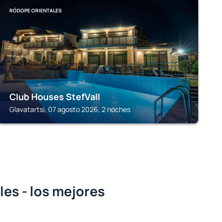
RÓDOPE ORIENTALES
Club Houses StefVall
Glavatartsi, 07 agosto 2026, 2 noches
es - los mejores