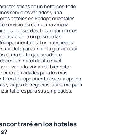
aracterísticas de un hotel con todo
unos servicios variados y una
jores hoteles en Ródope orientales
 de servicio así como una amplia
ara los huéspedes. Los alojamientos
r ubicación, a un paso de las
Ródope orientales. Los huéspedes
er uso del aparcamiento gratuito así
ón o una suite que se adapte
ades. Un hotel de alto nivel
enú variado, zonas de bienestar
 como actividades para los más
nto en Ródope orientales es la opción
ias y viajes de negocios, así como para
zar talleres para sus empleados.
encontraré en los hoteles
es?