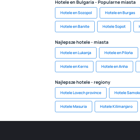
Hotele en Bulgaria - Popularne miasta
Hotele en Sozopol
Hotele en Burgas
Hotele en Banite
Hotele Sopot
Najlepsze hotele - miasta
Hotele en Lukanja
Hotele en Pilońa
Hotele en Kerns
Hotele en Anha
Najlepsze hotele - regiony
Hotele Lovech province
Hotele Samoko
Hotele Masuria
Hotele Kilimanjaro