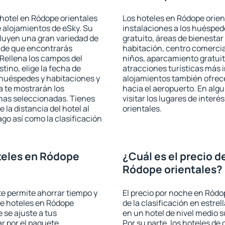
hotel en Ródope orientales
Los hoteles en Ródope orient
e alojamientos de eSky. Su
instalaciones a los huéspe
cluyen una gran variedad de
gratuito, áreas de bienestar
a de que encontrarás
habitación, centro comercia
Rellena los campos del
niños, aparcamiento gratuito
tino, elige la fecha de
atracciones turísticas más 
 huéspedes y habitaciones y
alojamientos también ofrece
a te mostrarán los
hacia el aeropuerto. En al
chas seleccionadas. Tienes
visitar los lugares de inte
 la distancia del hotel al
orientales.
ago así como la clasificación
teles en Ródope
¿Cuál es el precio d
Ródope orientales?
 te permite ahorrar tiempo y
El precio por noche en Ródo
de hoteles en Ródope
de la clasificación en estrel
 se ajuste a tus
en un hotel de nivel medio s
r por el paquete
Por su parte, los hoteles de