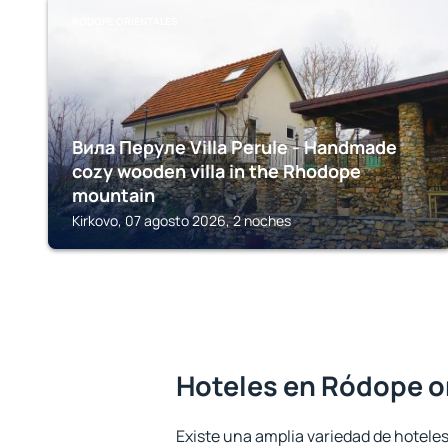
RÓDOPE ORIENTALES
Вила Перуле Villa Perule - Handmade
cozy wooden villa in the Rhodope
mountain
Kirkovo, 07 agosto 2026, 2 noches
Hoteles en Ródope o
Existe una amplia variedad de hotele