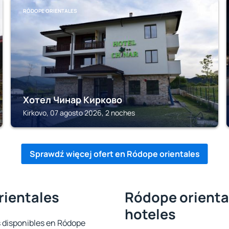
RÓDOPE ORIENTALES
Хотел Чинар Кирково
Kirkovo, 07 agosto 2026, 2 noches
Sprawdź więcej ofert en Ródope orientales
rientales
Ródope oriental
hoteles
s disponibles en Ródope