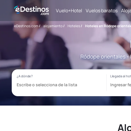
Vuelo+Hotel
Vuelos baratos
Aloj
eDestinos.com
/
alojamiento
/
Hoteles
/
Hoteles en Ródope oriental
Ródope orientales - 
Al