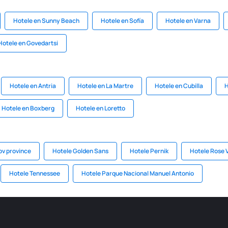
Hotele en Sunny Beach
Hotele en Sofía
Hotele en Varna
Hotele en Govedartsi
Hotele en Antria
Hotele en La Martre
Hotele en Cubilla
H
Hotele en Boxberg
Hotele en Loretto
v province
Hotele Golden Sans
Hotele Pernik
Hotele Rose 
Hotele Tennessee
Hotele Parque Nacional Manuel Antonio