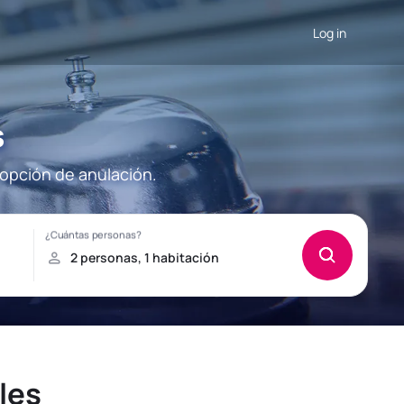
Log in
s
 opción de anulación.
les