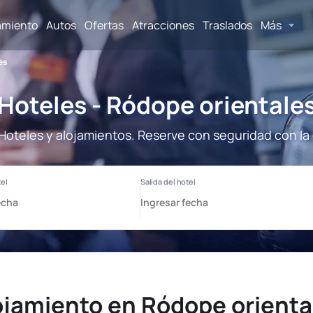
amiento
Autos
Ofertas
Atracciones
Traslados
Más
es
Hoteles - Ródope orientale
Hoteles y alojamientos. Reserve con seguridad con la
ojamiento en Ródope orienta