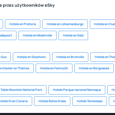
le przez użytkowników eSky
Hotele en Pretoria
Hotele en Johannesburgo
Hotele en Ciu
odepoort
Hotele en Modimolle
Hotele en Sabi
e Sus
Hotele en Sasstown
Hotele en Bromolla
Hotele en Tho
orchester on Thames
Hotele en Falmouth
Hotele en Borgosesia
 Table Mountain National Park
Hotele Parque nacional Namaqua
Ho
otele Gran Canaria
Hotele Bahía Drake
Hotele Tennessee
H