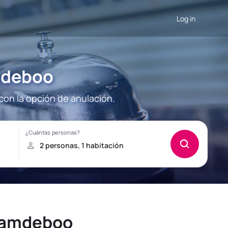
Log in
mdeboo
on la opción de anulación.
 Camdeboo