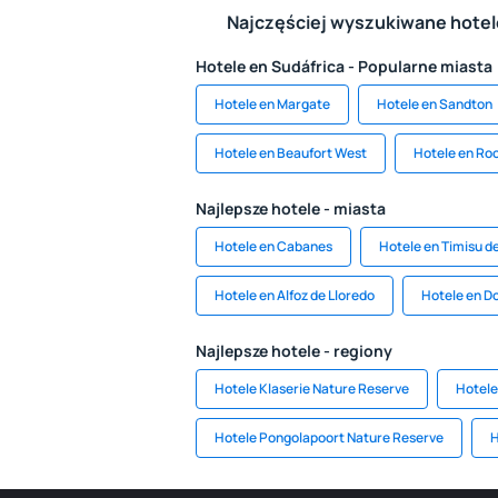
Najczęściej wyszukiwane hote
Hotele en Sudáfrica - Popularne miasta
Hotele en Margate
Hotele en Sandton
Hotele en Beaufort West
Hotele en Ro
Najlepsze hotele - miasta
Hotele en Cabanes
Hotele en Timisu d
Hotele en Alfoz de Lloredo
Hotele en D
Najlepsze hotele - regiony
Hotele Klaserie Nature Reserve
Hotele
Hotele Pongolapoort Nature Reserve
H