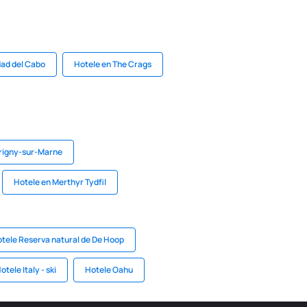
dad del Cabo
Hotele en The Crags
rigny-sur-Marne
Hotele en Merthyr Tydfil
tele Reserva natural de De Hoop
otele Italy - ski
Hotele Oahu