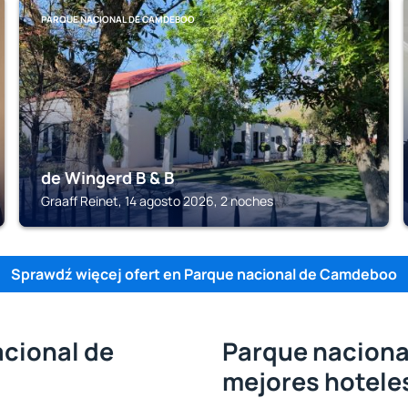
PARQUE NACIONAL DE CAMDEBOO
de Wingerd B & B
Graaff Reinet, 14 agosto 2026, 2 noches
Sprawdź więcej ofert en Parque nacional de Camdeboo
acional de
Parque naciona
mejores hotele