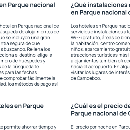
en Parque nacional
¿Qué instalaciones 
en Parque nacional
hotel en Parque nacional de
Los hoteles en Parque naci
búsqueda de alojamientos de
servicios e instalaciones a
que se incluyen una gran
Wi-Fi gratuito, áreas de bie
antía segura de que
la habitación, centro comer
s buscando. Rellena los
niños, aparcamiento gratuito
iona el destino, elige la
atracciones turísticas más 
número de huéspedes y
alojamientos también ofrece
s de la búsqueda te
hacia el aeropuerto. En al
es para las fechas
visitar los lugares de inte
de comprobar fácilmente la
de Camdeboo.
udad, los métodos de pago así
eles en Parque
¿Cuál es el precio d
Parque nacional d
 te permite ahorrar tiempo y
El precio por noche en Par