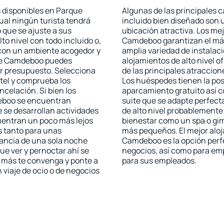
s disponibles en Parque
Algunas de las principales c
ual ningún turista tendrá
incluido bien diseñado son 
 que se ajuste a sus
ubicación atractiva. Los me
to nivel con todo incluido o,
Camdeboo garantizan el más 
s con un ambiente acogedor y
amplia variedad de instalac
 de Camdeboo puedes
alojamientos de alto nivel o
er presupuesto. Selecciona
de las principales atracci
otel y comprueba los
Los huéspedes tienen la pos
celación. Si bien los
aparcamiento gratuito así c
eboo se encuentran
suite que se adapte perfec
e se desarrollan actividades
de alto nivel probablemente
uentran un poco más lejos
bienestar como un spa o gim
s tanto para unas
más pequeños. El mejor alo
ancia de una sola noche
Camdeboo es la opción perfec
e ver y pernoctar ahí se
negocios, así como para em
e más te convenga y ponte a
para sus empleados.
 viaje de ocio o de negocios