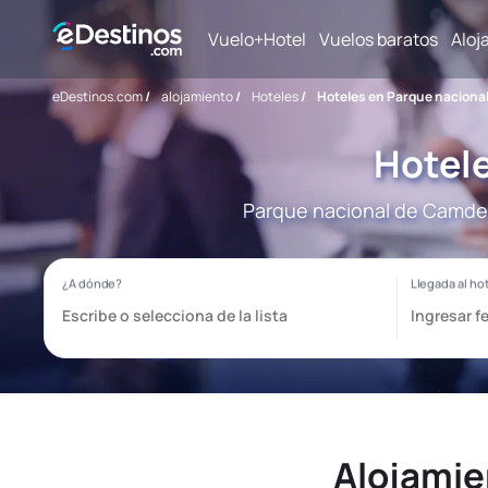
Vuelo+Hotel
Vuelos baratos
Aloj
eDestinos.com
/
alojamiento
/
Hoteles
/
Hoteles en Parque naciona
Hotel
Parque nacional de Camdeb
Alojamie