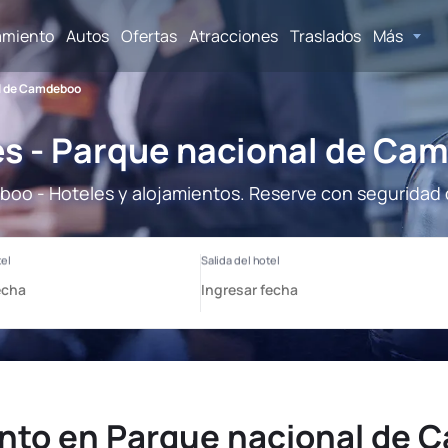
amiento
Autos
Ofertas
Atracciones
Traslados
Más
l de Camdeboo
es - Parque nacional de Ca
oo - Hoteles y alojamientos. Reserve con seguridad c
nto en Parque nacional de