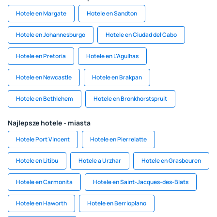
Hotele en Margate
Hotele en Sandton
Hotele en Johannesburgo
Hotele en Ciudad del Cabo
Hotele en Pretoria
Hotele en L'Agulhas
Hotele en Newcastle
Hotele en Brakpan
Hotele en Bethlehem
Hotele en Bronkhorstspruit
Najlepsze hotele - miasta
Hotele Port Vincent
Hotele en Pierrelatte
Hotele en Litibu
Hotele a Urzhar
Hotele en Grasbeuren
Hotele en Carmonita
Hotele en Saint-Jacques-des-Blats
Hotele en Haworth
Hotele en Berrioplano