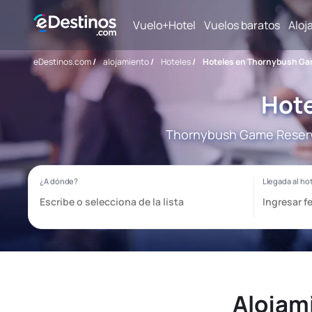
Vuelo+Hotel
Vuelos baratos
Aloj
eDestinos.com
/
alojamiento
/
Hoteles
/
Hoteles en Thornybush Ga
Hote
Thornybush Game Reserve
Alojam