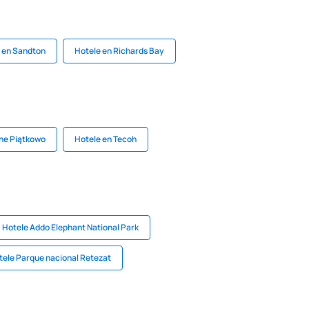
 en Sandton
Hotele en Richards Bay
ne Piątkowo
Hotele en Tecoh
Hotele Addo Elephant National Park
tele Parque nacional Retezat