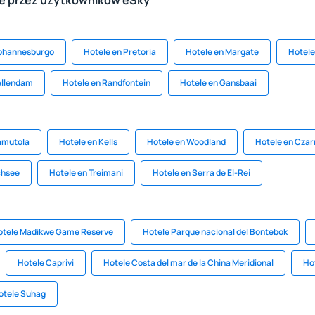
le przez użytkowników eSky
Johannesburgo
Hotele en Pretoria
Hotele en Margate
Hotele
ellendam
Hotele en Randfontein
Hotele en Gansbaai
amutola
Hotele en Kells
Hotele en Woodland
Hotele en Czar
chsee
Hotele en Treimani
Hotele en Serra de El-Rei
otele Madikwe Game Reserve
Hotele Parque nacional del Bontebok
Hotele Caprivi
Hotele Costa del mar de la China Meridional
Ho
otele Suhag