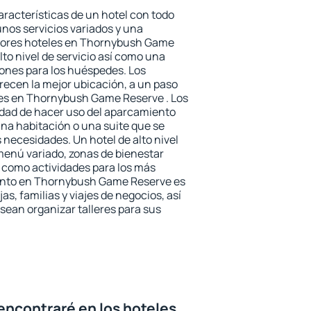
aracterísticas de un hotel con todo
unos servicios variados y una
ejores hoteles en Thornybush Game
to nivel de servicio así como una
iones para los huéspedes. Los
frecen la mejor ubicación, a un paso
nes en Thornybush Game Reserve . Los
idad de hacer uso del aparcamiento
una habitación o una suite que se
necesidades. Un hotel de alto nivel
enú variado, zonas de bienestar
 como actividades para los más
iento en Thornybush Game Reserve es
as, familias y viajes de negocios, así
ean organizar talleres para sus
encontraré en los hoteles