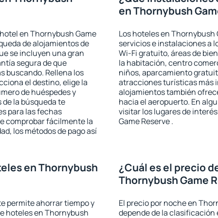
en Thornybush Gam
n hotel en Thornybush Game
Los hoteles en Thornybush 
squeda de alojamientos de
servicios e instalaciones a
que se incluyen una gran
Wi-Fi gratuito, áreas de bie
antía segura de que
la habitación, centro comer
s buscando. Rellena los
niños, aparcamiento gratuito
iona el destino, elige la
atracciones turísticas más 
número de huéspedes y
alojamientos también ofrece
s de la búsqueda te
hacia el aeropuerto. En al
es para las fechas
visitar los lugares de inte
de comprobar fácilmente la
Game Reserve .
udad, los métodos de pago así
teles en Thornybush
¿Cuál es el precio d
Thornybush Game R
 te permite ahorrar tiempo y
El precio por noche en Tho
 de hoteles en Thornybush
depende de la clasificación e