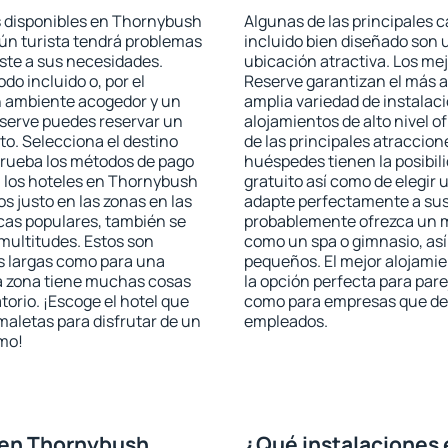
s disponibles en Thornybush
Algunas de las principales c
gún turista tendrá problemas
incluido bien diseñado son 
uste a sus necesidades.
ubicación atractiva. Los m
odo incluido o, por el
Reserve garantizan el más al
n ambiente acogedor y un
amplia variedad de instalac
serve puedes reservar un
alojamientos de alto nivel o
o. Selecciona el destino
de las principales atraccio
mprueba los métodos de pago
huéspedes tienen la posibil
n los hoteles en Thornybush
gratuito así como de elegir 
 justo en las zonas en las
adapte perfectamente a sus 
icas populares, también se
probablemente ofrezca un m
multitudes. Estos son
como un spa o gimnasio, así
s largas como para una
pequeños. El mejor alojam
a zona tiene muchas cosas
la opción perfecta para parej
torio. ¡Escoge el hotel que
como para empresas que des
maletas para disfrutar de un
empleados.
smo!
 en Thornybush
¿Qué instalaciones 