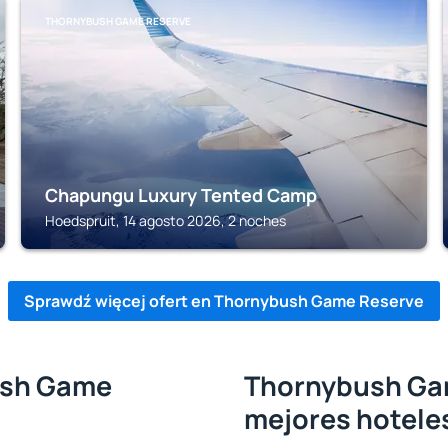
THORNYBUSH GAME RESERVE
Chapungu Luxury Tented Camp
Hoedspruit, 14 agosto 2026, 2 noches
Sprawdź więcej ofert en Thornybush Game Reserve
ush Game
Thornybush Gam
mejores hotele