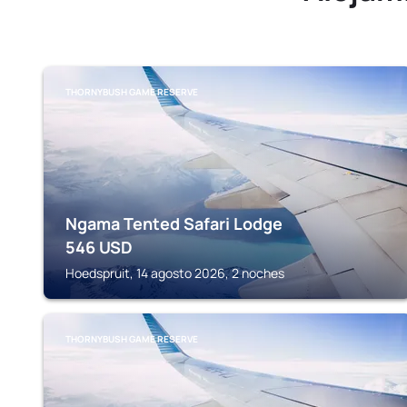
THORNYBUSH GAME RESERVE
Ngama Tented Safari Lodge
546
USD
Hoedspruit, 14 agosto 2026, 2 noches
THORNYBUSH GAME RESERVE