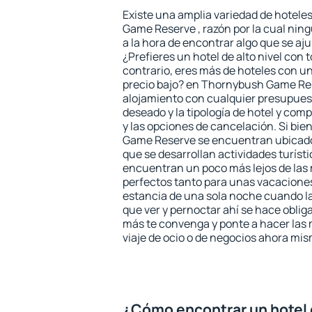
Existe una amplia variedad de hotele
Game Reserve , razón por la cual nin
a la hora de encontrar algo que se aj
¿Prefieres un hotel de alto nivel con t
contrario, eres más de hoteles con u
precio bajo? en Thornybush Game Re
alojamiento con cualquier presupuest
deseado y la tipología de hotel y co
y las opciones de cancelación. Si bie
Game Reserve se encuentran ubicados
que se desarrollan actividades turíst
encuentran un poco más lejos de las 
perfectos tanto para unas vacacione
estancia de una sola noche cuando l
que ver y pernoctar ahí se hace obliga
más te convenga y ponte a hacer las 
viaje de ocio o de negocios ahora mi
¿Cómo encontrar un hotel