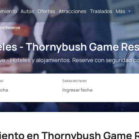
amiento
Autos
Ofertas
Atracciones
Traslados
Más
me Reserve
les - Thornybush Game Re
 - Hoteles y alojamientos. Reserve con seguridad con
iento en Thornybush Game 