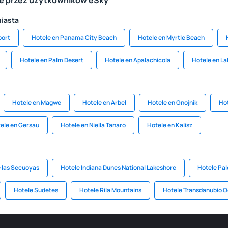
le przez użytkowników eSky
miasta
port
Hotele en Panama City Beach
Hotele en Myrtle Beach
Hotele en Palm Desert
Hotele en Apalachicola
Hotele en La
Hotele en Magwe
Hotele en Arbel
Hotele en Gnojnik
Hot
ele en Gersau
Hotele en Niella Tanaro
Hotele en Kalisz
e las Secuoyas
Hotele Indiana Dunes National Lakeshore
Hotele Palo
Hotele Sudetes
Hotele Rila Mountains
Hotele Transdanubio O