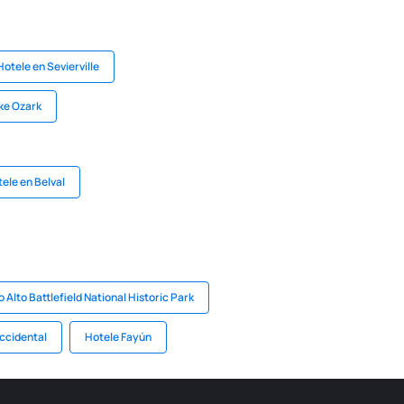
Hotele en Sevierville
ke Ozark
ele en Belval
 Alto Battlefield National Historic Park
ccidental
Hotele Fayún