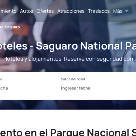
amiento
Autos
Ofertas
Atracciones
Traslados
Más
nal Saguaro
teles - Saguaro National P
- Hoteles y alojamientos. Reserve con seguridad con 
ento en el Parque Nacional