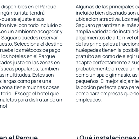
 disponibles en el Parque
Algunas de las principales c
ingún turista tendrá
incluido bien diseñado son 
 que se ajuste a sus
ubicación atractiva. Los me
to nivel con todo incluido o,
Saguaro garantizan el más a
s con un ambiente acogedor y
amplia variedad de instalac
l Saguaro puedes reservar
alojamientos de alto nivel o
esto. Selecciona el destino
de las principales atraccio
mprueba los métodos de pago
huéspedes tienen la posibil
 los hoteles en el Parque
gratuito así como de elegir 
ados justo en las zonas en
adapte perfectamente a sus 
rísticas populares, también
probablemente ofrezca un m
as multitudes. Estos son
como un spa o gimnasio, así
s largas como para una
pequeños. El mejor alojamie
a zona tiene muchas cosas
la opción perfecta para parej
torio. ¡Escoge el hotel que
como para empresas que des
maletas para disfrutar de un
empleados.
smo!
en el Parque
¿Qué instalaciones 