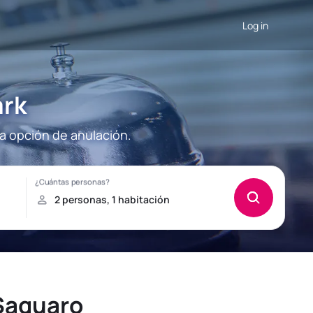
Log in
ark
la opción de anulación.
 Saguaro