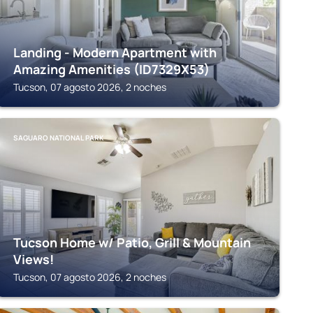
Landing - Modern Apartment with
Amazing Amenities (ID7329X53)
Tucson, 07 agosto 2026, 2 noches
SAGUARO NATIONAL PARK
Tucson Home w/ Patio, Grill & Mountain
Views!
Tucson, 07 agosto 2026, 2 noches