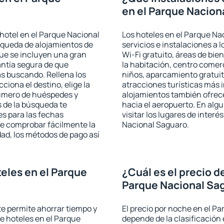
en el Parque Nacion
hotel en el Parque Nacional
Los hoteles en el Parque Na
squeda de alojamientos de
servicios e instalaciones a
que se incluyen una gran
Wi-Fi gratuito, áreas de bie
antía segura de que
la habitación, centro comer
s buscando. Rellena los
niños, aparcamiento gratuito
iona el destino, elige la
atracciones turísticas más 
número de huéspedes y
alojamientos también ofrece
s de la búsqueda te
hacia el aeropuerto. En al
es para las fechas
visitar los lugares de inter
de comprobar fácilmente la
Nacional Saguaro.
udad, los métodos de pago así
eles en el Parque
¿Cuál es el precio d
Parque Nacional Sa
 te permite ahorrar tiempo y
El precio por noche en el P
de hoteles en el Parque
depende de la clasificación e