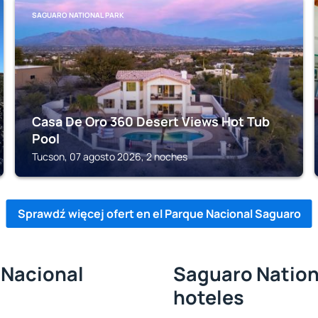
SAGUARO NATIONAL PARK
Casa De Oro 360 Desert Views Hot Tub
Pool
Tucson, 07 agosto 2026, 2 noches
Sprawdź więcej ofert en el Parque Nacional Saguaro
 Nacional
Saguaro Nationa
hoteles