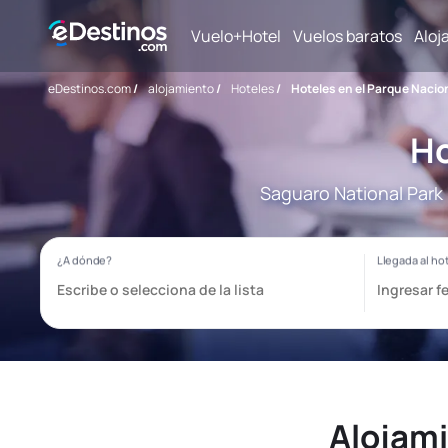
Vuelo+Hotel
Vuelos baratos
Aloj
eDestinos.com
/
alojamiento
/
Hoteles
/
Hoteles en el Parque Nacio
Ho
Saguaro National Park 
Alojami