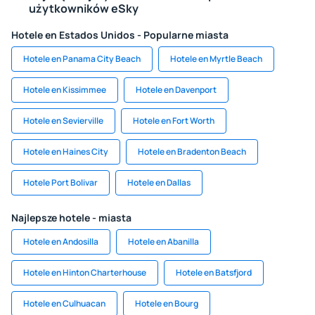
użytkowników eSky
Hotele en Estados Unidos - Popularne miasta
Hotele en Panama City Beach
Hotele en Myrtle Beach
Hotele en Kissimmee
Hotele en Davenport
Hotele en Sevierville
Hotele en Fort Worth
Hotele en Haines City
Hotele en Bradenton Beach
Hotele Port Bolivar
Hotele en Dallas
Najlepsze hotele - miasta
Hotele en Andosilla
Hotele en Abanilla
Hotele en Hinton Charterhouse
Hotele en Batsfjord
Hotele en Culhuacan
Hotele en Bourg