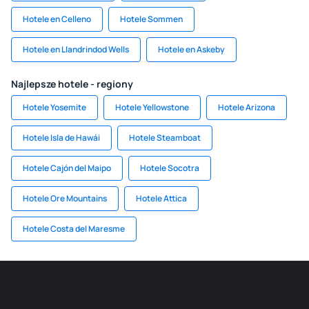
Hotele en Celleno
Hotele Sommen
Hotele en Llandrindod Wells
Hotele en Askeby
Najlepsze hotele - regiony
Hotele Yosemite
Hotele Yellowstone
Hotele Arizona
Hotele Isla de Hawái
Hotele Steamboat
Hotele Cajón del Maipo
Hotele Socotra
Hotele Ore Mountains
Hotele Attica
Hotele Costa del Maresme