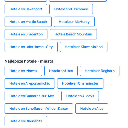
Hotele en Davenport
Hotele en Kissimmee
Hotele en Myrtle Beach
Hotele en McHenry
Hotele en Bradenton
Hotele Beech Mountain
Hotele en Lake Havasu City
Hotele en Kiawah Island
Najlepsze hotele - miasta
Hotele en Izhevsk
Hotele en Utes
Hotele en Registro
Hotele en Areponamichic
Hotele en Charminster
Hotele en Camaret-sur-Mer
Hotele en Alldays
Hotele en Scheffau am Wilden Kaiser
Hotele en Alba
Hotele en Claussnitz