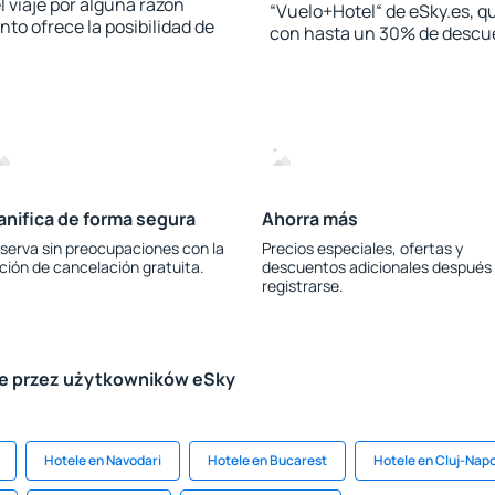
l viaje por alguna razón
“Vuelo+Hotel“ de eSky.es, qu
to ofrece la posibilidad de
con hasta un 30% de descu
anifica de forma segura
Ahorra más
serva sin preocupaciones con la
Precios especiales, ofertas y
ción de cancelación gratuita.
descuentos adicionales después
registrarse.
le przez użytkowników eSky
Hotele en Navodari
Hotele en Bucarest
Hotele en Cluj-Nap