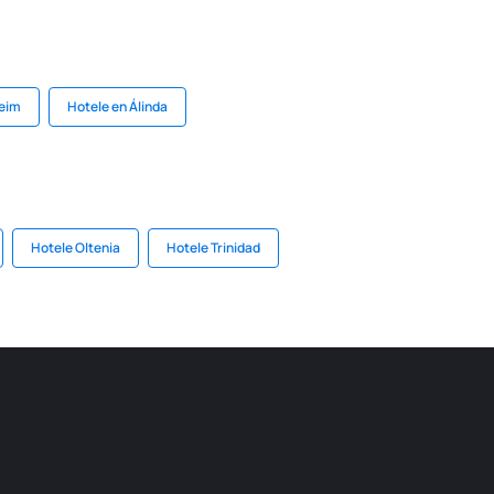
heim
Hotele en Álinda
Hotele Oltenia
Hotele Trinidad