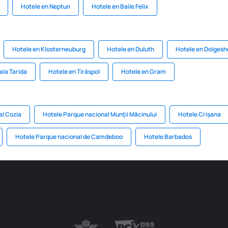
Hotele en Neptun
Hotele en Baile Felix
Hotele en Klosterneuburg
Hotele en Duluth
Hotele en Dolges
ala Tarida
Hotele en Tiráspol
Hotele en Gram
al Cozia
Hotele Parque nacional Munţii Măcinului
Hotele Crișana
Hotele Parque nacional de Camdeboo
Hotele Barbados