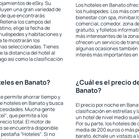
lojamientos de eSky. Su
Los hoteles en Banato ofrece
cluyen una gran variedad de
los huéspedes. Los más comu
a de que encontrarás
bienestar con spa, minibar/c
Rellena los campos del
comercial, comedor, zona d
tino, elige la fecha de
gratuito, y folletos informat
 huéspedes y habitaciones y
más interesantes de la zon
a te mostrarán los
ofrecen un servicio de trans
chas seleccionadas. Tienes
algunas ocasiones también r
 la distancia del hotel al
interés más importantes en
ago así como la clasificación
eles en Banato?
¿Cuál es el precio d
Banato?
 te permite ahorrar tiempo y
de hoteles en Banato y busca
El precio por noche en Bana
necesidades. Mucha gente
clasificación en estrellas y
el“, que permite a los
un hotel de nivel medio suel
ecio total. El motor de
Por su parte, los hoteles de
s se encuentra disponible
media de 200 euros o más p
a pestaña “Hoteles“. Si no
barato, échale un vistazo a 