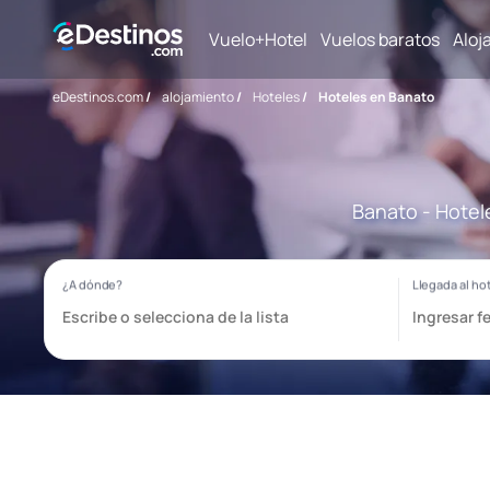
Vuelo+Hotel
Vuelos baratos
Aloj
eDestinos.com
/
alojamiento
/
Hoteles
/
Hoteles en Banato
Banato - Hotel