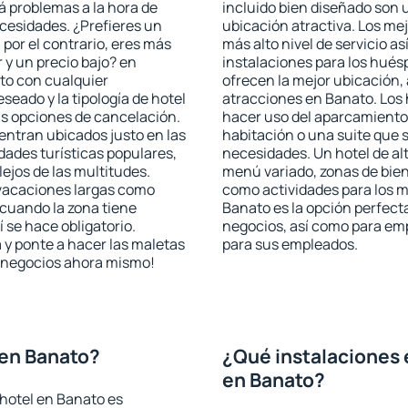
rá problemas a la hora de
incluido bien diseñado son 
ecesidades. ¿Prefieres un
ubicación atractiva. Los me
, por el contrario, eres más
más alto nivel de servicio a
y un precio bajo? en
instalaciones para los huésp
to con cualquier
ofrecen la mejor ubicación, 
seado y la tipología de hotel
atracciones en Banato. Los 
as opciones de cancelación.
hacer uso del aparcamiento 
entran ubicados justo en las
habitación o una suite que 
idades turísticas populares,
necesidades. Un hotel de al
jos de las multitudes.
menú variado, zonas de bien
 vacaciones largas como
como actividades para los m
cuando la zona tiene
Banato es la opción perfecta 
 se hace obligatorio.
negocios, así como para em
 y ponte a hacer las maletas
para sus empleados.
de negocios ahora mismo!
 en Banato?
¿Qué instalaciones 
en Banato?
hotel en Banato es