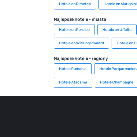
Hotele en Rimetea
Hotele en Murighiol
Najlepsze hotele - miasta
Hotele en Peruibe
Hotele en Uffelte
Hotele en Wieringerwaard
Hotele en C
Najlepsze hotele - regiony
Hotele Rumania
Hotele Parque nacion
Hotele Atacama
Hotele Champagne