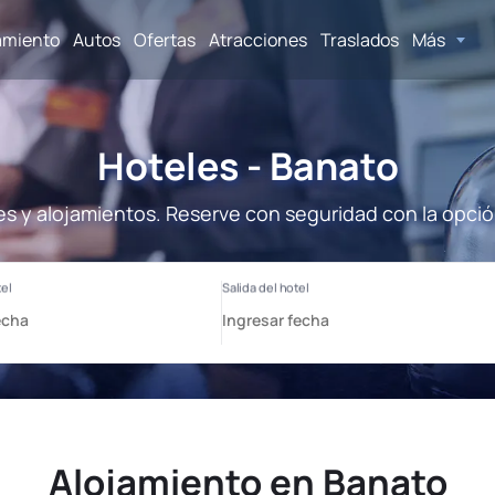
amiento
Autos
Ofertas
Atracciones
Traslados
Más
Hoteles - Banato
es y alojamientos. Reserve con seguridad con la opció
Alojamiento en Banato