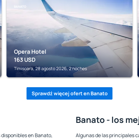
BANATO
Opera Hotel
163
USD
Timisoara, 28 agosto 2026, 2 noches
Sprawdź więcej ofert en Banato
Banato - los me
 disponibles en Banato,
Algunas de las principales c