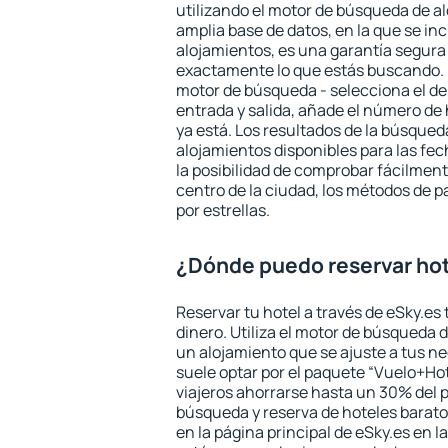
utilizando el motor de búsqueda de a
amplia base de datos, en la que se in
alojamientos, es una garantía segur
exactamente lo que estás buscando. 
motor de búsqueda - selecciona el des
entrada y salida, añade el número de
ya está. Los resultados de la búsqued
alojamientos disponibles para las fe
la posibilidad de comprobar fácilmente
centro de la ciudad, los métodos de p
por estrellas.
¿Dónde puedo reservar hot
Reservar tu hotel a través de eSky.es
dinero. Utiliza el motor de búsqueda 
un alojamiento que se ajuste a tus 
suele optar por el paquete “Vuelo+Hot
viajeros ahorrarse hasta un 30% del pr
búsqueda y reserva de hoteles barato
en la página principal de eSky.es en l