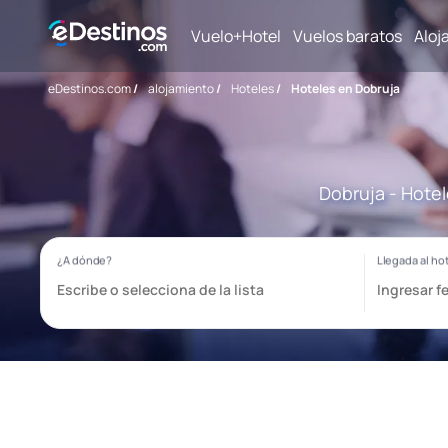
Vuelo+Hotel
Vuelos baratos
Aloj
eDestinos.com
/
alojamiento
/
Hoteles
/
Hoteles en Dobruja
Dobruja - Hotel