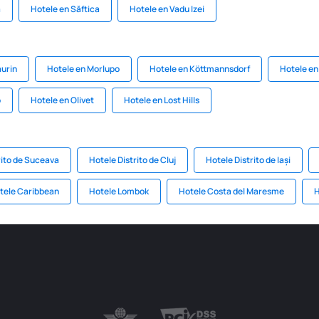
a
Hotele en Săftica
Hotele en Vadu Izei
urin
Hotele en Morlupo
Hotele en Köttmannsdorf
Hotele en
o
Hotele en Olivet
Hotele en Lost Hills
rito de Suceava
Hotele Distrito de Cluj
Hotele Distrito de Iași
tele Caribbean
Hotele Lombok
Hotele Costa del Maresme
H