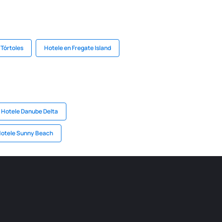
 Tórtoles
Hotele en Fregate Island
Hotele Danube Delta
otele Sunny Beach