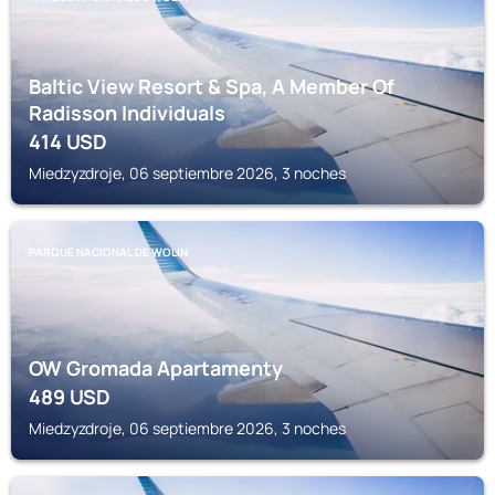
Baltic View Resort & Spa, A Member Of
Radisson Individuals
414
USD
Miedzyzdroje, 06 septiembre 2026, 3 noches
PARQUE NACIONAL DE WOLIN
OW Gromada Apartamenty
489
USD
Miedzyzdroje, 06 septiembre 2026, 3 noches