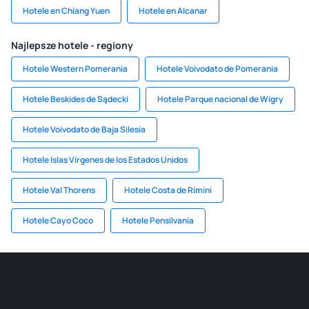
Hotele en Chiang Yuen
Hotele en Alcanar
Najlepsze hotele - regiony
Hotele Western Pomerania
Hotele Voivodato de Pomerania
Hotele Beskides de Sądecki
Hotele Parque nacional de Wigry
Hotele Voivodato de Baja Silesia
Hotele Islas Vírgenes de los Estados Unidos
Hotele Val Thorens
Hotele Costa de Rímini
Hotele Cayo Coco
Hotele Pensilvania