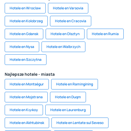
Hotele en Wroclaw
Hotele en Varsovia
Hotele en Kolobrzeg
Hotele en Cracovia
Hotele en Gdansk
Hotele en Olsztyn
Hotele en Rumia
Hotele en Nysa
Hotele en Walbrzych
Hotele en Szczytna
Najlepsze hotele - miasta
Hotele en Montségur
Hotele en Ramingining
Hotele en Mojstrana
Hotele en Duqm
Hotele en Kıyıkoy
Hotele en Laurenburg
Hotele en Akhtubinsk
Hotele en Lentate sul Seveso