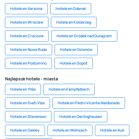
Hotele en Varsovia
Hotele en Gdansk
Hotele en Wroclaw
Hotele en Kolobrzeg
Hotele en Cracovia
Hotele en Gródek nad Dunajcem
Hotele en Nowa Ruda
Hotele en Dziwnów
Hotele en Postomino
Hotele en Sopot
Najlepsze hotele - miasta
Hotele en Ylläs
Hotele en Kämpfelbach
Hotele en Sveti Vlas
Hotele en Pedro Vicente Maldonado
Hotele en Stevenson
Hotele en Oerlinghausen
Hotele en Oakley
Hotele en Wolnzach
Hotele en Auli