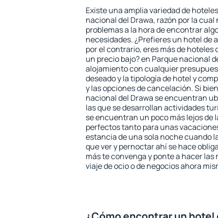
Existe una amplia variedad de hotele
nacional del Drawa, razón por la cual
problemas a la hora de encontrar algo
necesidades. ¿Prefieres un hotel de al
por el contrario, eres más de hotele
un precio bajo? en Parque nacional d
alojamiento con cualquier presupuest
deseado y la tipología de hotel y co
y las opciones de cancelación. Si bie
nacional del Drawa se encuentran ubi
las que se desarrollan actividades tu
se encuentran un poco más lejos de l
perfectos tanto para unas vacacione
estancia de una sola noche cuando l
que ver y pernoctar ahí se hace obliga
más te convenga y ponte a hacer las 
viaje de ocio o de negocios ahora mi
¿Cómo encontrar un hotel 