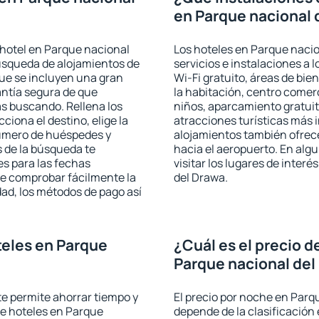
en Parque nacional 
 hotel en Parque nacional
Los hoteles en Parque nacio
búsqueda de alojamientos de
servicios e instalaciones a
que se incluyen una gran
Wi-Fi gratuito, áreas de bie
antía segura de que
la habitación, centro comer
s buscando. Rellena los
niños, aparcamiento gratuito
iona el destino, elige la
atracciones turísticas más 
número de huéspedes y
alojamientos también ofrece
s de la búsqueda te
hacia el aeropuerto. En al
es para las fechas
visitar los lugares de inte
de comprobar fácilmente la
del Drawa.
udad, los métodos de pago así
eles en Parque
¿Cuál es el precio d
Parque nacional del
 te permite ahorrar tiempo y
El precio por noche en Parq
de hoteles en Parque
depende de la clasificación e