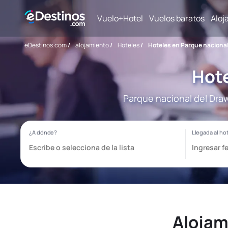
Vuelo+Hotel
Vuelos baratos
Aloj
eDestinos.com
/
alojamiento
/
Hoteles
/
Hoteles en Parque nacional
Hote
Parque nacional del Draw
Alojam