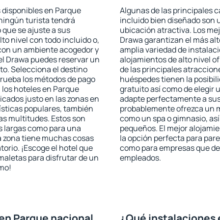
s disponibles en Parque
Algunas de las principales c
 ningún turista tendrá
incluido bien diseñado son 
 que se ajuste a sus
ubicación atractiva. Los me
to nivel con todo incluido o,
Drawa garantizan el más alt
s con un ambiente acogedor y
amplia variedad de instalac
el Drawa puedes reservar un
alojamientos de alto nivel o
o. Selecciona el destino
de las principales atraccio
mprueba los métodos de pago
huéspedes tienen la posibil
n los hoteles en Parque
gratuito así como de elegir 
cados justo en las zonas en
adapte perfectamente a sus 
rísticas populares, también
probablemente ofrezca un m
as multitudes. Estos son
como un spa o gimnasio, así
s largas como para una
pequeños. El mejor alojamie
a zona tiene muchas cosas
la opción perfecta para parej
torio. ¡Escoge el hotel que
como para empresas que des
maletas para disfrutar de un
empleados.
smo!
en Parque nacional
¿Qué instalaciones 