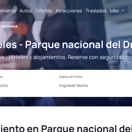
amiento
Autos
Ofertas
Atracciones
Traslados
Más
 del Drawa
les - Parque nacional del 
a - Hoteles y alojamientos. Reserve con seguridad co
iento en Parque nacional de