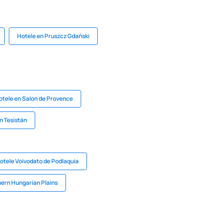
Hotele en Pruszcz Gdański
otele en Salon de Provence
n Tesistán
otele Voivodato de Podlaquia
ern Hungarian Plains