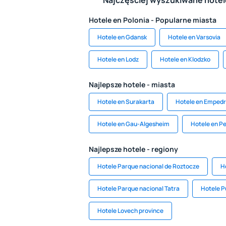
Najczęściej wyszukiwane hote
Hotele en Polonia - Popularne miasta
Hotele en Gdansk
Hotele en Varsovia
Hotele en Lodz
Hotele en Klodzko
Najlepsze hotele - miasta
Hotele en Surakarta
Hotele en Emped
Hotele en Gau-Algesheim
Hotele en P
Najlepsze hotele - regiony
Hotele Parque nacional de Roztocze
H
Hotele Parque nacional Tatra
Hotele P
Hotele Lovech province