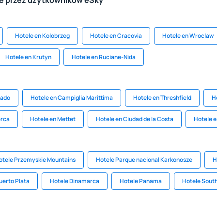
le przez użytkowników eSky
Hotele en Kolobrzeg
Hotele en Cracovia
Hotele en Wroclaw
Hotele en Krutyn
Hotele en Ruciane-Nida
rado
Hotele en Campiglia Marittima
Hotele en Threshfield
H
erca
Hotele en Mettet
Hotele en Ciudad de la Costa
Hotele e
otele Przemyskie Mountains
Hotele Parque nacional Karkonosze
H
uerto Plata
Hotele Dinamarca
Hotele Panama
Hotele South