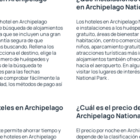
en Archipelago Nati
hotel en Archipelago
Los hoteles en Archipelago N
 de búsqueda de alojamientos
e instalaciones a los hués
la que se incluyen una gran
gratuito, áreas de bienestar
antía segura de que
habitación, centro comercia
s buscando. Rellena los
niños, aparcamiento gratuito
iona el destino, elige la
atracciones turísticas más 
número de huéspedes y
alojamientos también ofrece
s de la búsqueda te
hacia el aeropuerto. En al
es para las fechas
visitar los lugares de inter
de comprobar fácilmente la
National Park .
udad, los métodos de pago así
eles en Archipelago
¿Cuál es el precio d
Archipelago Nationa
 te permite ahorrar tiempo y
El precio por noche en Archi
de hoteles en Archipelago
depende de la clasificación e