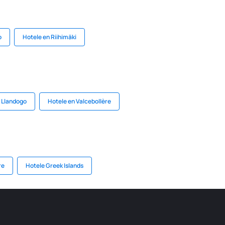
o
Hotele en Riihimäki
 Llandogo
Hotele en Valcebollère
re
Hotele Greek Islands