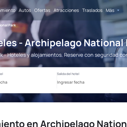
amiento
Autos
Ofertas
Atracciones
Traslados
Más
ional Park
les - Archipelago National
k - Hoteles y alojamientos. Reserve con seguridad co
iento en Archipelago Nation