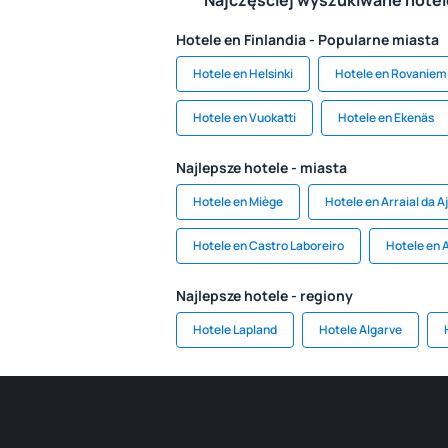
Najczęściej wyszukiwane hote
Hotele en Finlandia - Popularne miasta
Hotele en Helsinki
Hotele en Rovaniem
Hotele en Vuokatti
Hotele en Ekenäs
Najlepsze hotele - miasta
Hotele en Miège
Hotele en Arraial da A
Hotele en Castro Laboreiro
Hotele en 
Najlepsze hotele - regiony
Hotele Lapland
Hotele Algarve