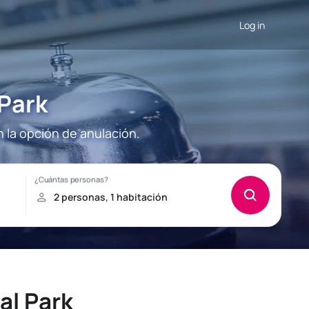
Log in
 Park
n la opción de anulación.
al Park