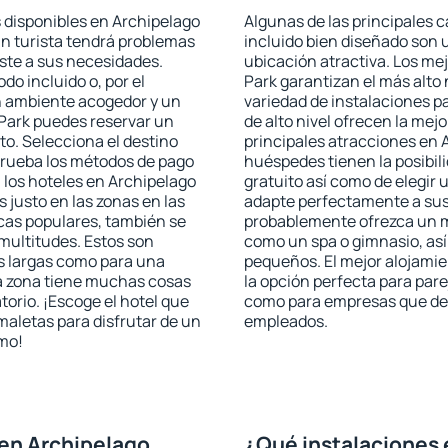
s disponibles en Archipelago
Algunas de las principales c
gún turista tendrá problemas
incluido bien diseñado son 
uste a sus necesidades.
ubicación atractiva. Los me
odo incluido o, por el
Park garantizan el más alto 
n ambiente acogedor y un
variedad de instalaciones p
 Park puedes reservar un
de alto nivel ofrecen la mejo
o. Selecciona el destino
principales atracciones en A
mprueba los métodos de pago
huéspedes tienen la posibil
n los hoteles en Archipelago
gratuito así como de elegir 
 justo en las zonas en las
adapte perfectamente a sus 
icas populares, también se
probablemente ofrezca un m
multitudes. Estos son
como un spa o gimnasio, así
s largas como para una
pequeños. El mejor alojamie
a zona tiene muchas cosas
la opción perfecta para parej
torio. ¡Escoge el hotel que
como para empresas que des
maletas para disfrutar de un
empleados.
smo!
en Archipelago
¿Qué instalaciones 