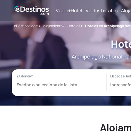
Vuelo+Hotel
Vuelos baratos
Aloj
eDestinos.com
/
alojamiento
/
Hoteles
/
Hoteles en Archipelago Nat
Hote
Archipelago National Par
Alojam