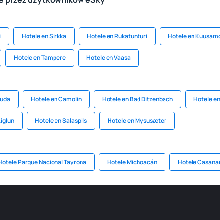
le przez użytkowników eSky
i
Hotele en Sirkka
Hotele en Rukatunturi
Hotele en Kuusam
Hotele en Tampere
Hotele en Vaasa
juda
Hotele en Camolin
Hotele en Bad Ditzenbach
Hotele en
Aiglun
Hotele en Salaspils
Hotele en Mysusæter
Hotele Parque Nacional Tayrona
Hotele Michoacán
Hotele Casana