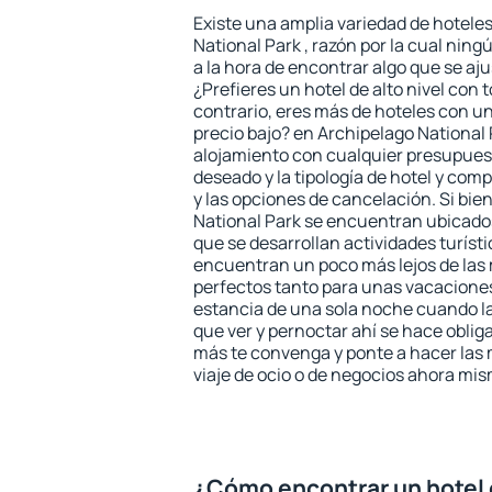
Existe una amplia variedad de hotele
National Park , razón por la cual nin
a la hora de encontrar algo que se aj
¿Prefieres un hotel de alto nivel con t
contrario, eres más de hoteles con u
precio bajo? en Archipelago National
alojamiento con cualquier presupuest
deseado y la tipología de hotel y co
y las opciones de cancelación. Si bie
National Park se encuentran ubicados
que se desarrollan actividades turíst
encuentran un poco más lejos de las 
perfectos tanto para unas vacacione
estancia de una sola noche cuando l
que ver y pernoctar ahí se hace obliga
más te convenga y ponte a hacer las 
viaje de ocio o de negocios ahora mi
¿Cómo encontrar un hotel 