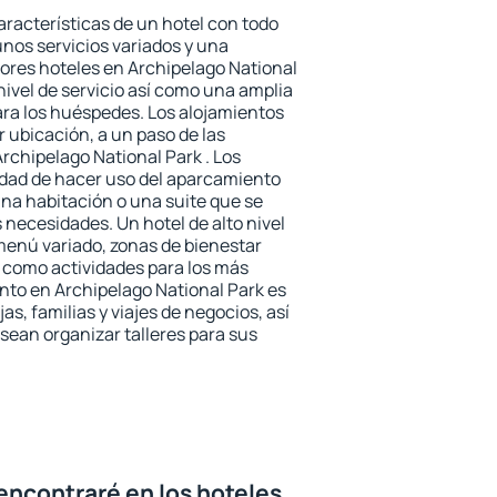
aracterísticas de un hotel con todo
unos servicios variados y una
jores hoteles en Archipelago National
nivel de servicio así como una amplia
ara los huéspedes. Los alojamientos
r ubicación, a un paso de las
rchipelago National Park . Los
idad de hacer uso del aparcamiento
una habitación o una suite que se
necesidades. Un hotel de alto nivel
enú variado, zonas de bienestar
 como actividades para los más
nto en Archipelago National Park es
as, familias y viajes de negocios, así
ean organizar talleres para sus
encontraré en los hoteles