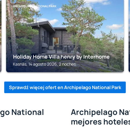
ARCHIPELAGO NATIONAL PARK
Holiday Home Villa henry by Interhome
Kasnäs, 14 agosto 2026, 2 noches
Sprawdź więcej ofert en Archipelago National Park
ago National
Archipelago Nat
mejores hotele