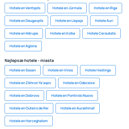
Hotele en Ventspils
Hotele en Jūrmala
Hotele en Riga
Hotele en Daugavpils
Hotele en Liepaja
Hotele Auri
Hotele en Mārupe
Hotele en Kolka
Hotele Ceraukste
Hotele en Aglona
Najlepsze hotele - miasta
Hotele en Sasan
Hotele en Vinos
Hotele Hastings
Hotele en Zikhron Ya'aqov
Hotele en Odeceixe
Hotele en Dobrovo
Hotele en Pontirolo Nuovo
Hotele en Outeiro de Rei
Hotele en Aurakhmat
Hotele en Herceghalom