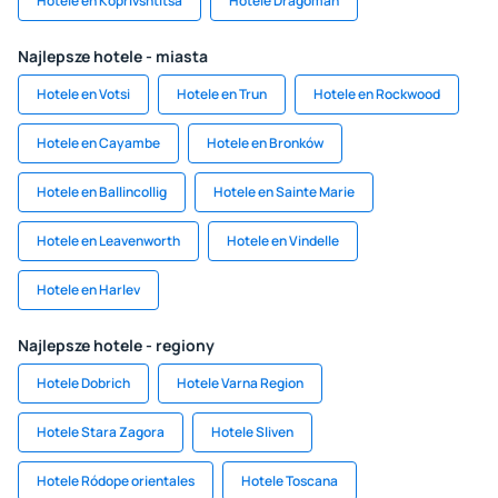
Hotele en Koprivshtitsa
Hotele Dragoman
Najlepsze hotele - miasta
Hotele en Votsi
Hotele en Trun
Hotele en Rockwood
Hotele en Cayambe
Hotele en Bronków
Hotele en Ballincollig
Hotele en Sainte Marie
Hotele en Leavenworth
Hotele en Vindelle
Hotele en Harlev
Najlepsze hotele - regiony
Hotele Dobrich
Hotele Varna Region
Hotele Stara Zagora
Hotele Sliven
Hotele Ródope orientales
Hotele Toscana