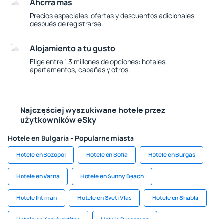
Ahorra más
Precios especiales, ofertas y descuentos adicionales
después de registrarse.
Alojamiento a tu gusto
Elige entre 1.3 millones de opciones: hoteles,
apartamentos, cabañas y otros.
Najczęściej wyszukiwane hotele przez
użytkowników eSky
Hotele en Bulgaria - Popularne miasta
Hotele en Sozopol
Hotele en Sofía
Hotele en Burgas
Hotele en Varna
Hotele en Sunny Beach
Hotele Ihtiman
Hotele en Sveti Vlas
Hotele en Shabla