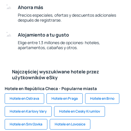
Ahorra más
Precios especiales, ofertas y descuentos adicionales
después de registrarse.
Alojamiento a tu gusto
Elige entre 1.3 millones de opciones: hoteles,
apartamentos, cabañas y otros.
Najczęściej wyszukiwane hotele przez
użytkowników eSky
Hotele en República Checa - Popularne miasta
Hotele en Ostrava
Hotele en Praga
Hotele en Brno
Hotele en Karlovy Vary
Hotele en Cesky Krumlov
Hotele en Smržovka
Hotele en Lovosice