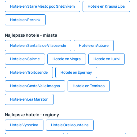
Hotele en Staré Město pod Sněžníkem
Hotele en Krásná Lípa
Hotele en Pernink
Najlepsze hotele - miasta
Hotele en Santalla de Vilaosende
Hotele en Aubure
Hotele en Sairme
Hotele en Mogra
Hotele en Luzhi
Hotele en Troitosende
Hotele en Épernay
Hotele en Costa Valle Imagna
Hotele en Temixco
Hotele en Lea Marston
Najlepsze hotele - regiony
Hotele Vysocina
Hotele Ore Mountains